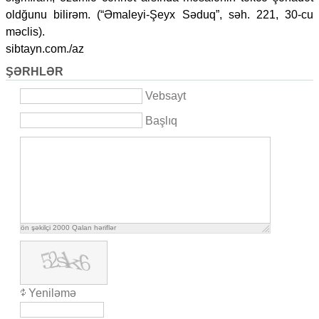
oldğunu bilirəm. (“Əmaleyi-Şeyx Səduq”, səh. 221, 30-cu
məclis).
sibtayn.com./az
ŞƏRHLƏR
Vebsayt
Başlıq
ön şəkilçi
2000
Qalan həriflər
Yeniləmə