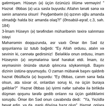
gətirmişəm. Hüseyn (ə) üçün özünüzü ölümə verməyin! ”
Həzrət Əbbas (ə) uca səslə buyurdu: Allahın lənəti sənə və
sənin amanına olsun! Peyğəmbərin (s) qızının oğlu amanda
olmadığı halda biz amanda olaq?!” (Ənsabül-əşraf, c.3, səh.
184)
3-İmam Hüseyn (ə) tərəfindən müharibənin təxirə salınması
istəyi
Məhərrəmin doqquzunda, əsr vaxtı Ömər ibn Səd öz
qoşunlarına üz tutub bağırdı: “Ey Allah ordusu, atalın və
sevinin ki, cənnətə gedirsiniz! Beləliklə onun ordusu, imam
Hüseynin (ə) xeymələrinə tərəf hərəkət etdi. İmam, öz
xeyməsinin önündə oturub qılıncına söykənmişdi. Başını
dizinin üstünə qoyumuşdu. O zaman mübarək başını qaldırıb
həzrət Əbülfəzlə (ə) buyurdu: “Ey Əbbas, canım sənə fəda
olsun, ata süvar ol, onlardan soruş ki, nə üçün buraya
gəliblər?” Həzrət Əbbas (ə) iyirmi nəfər sahəbə ilə birlikdə
düşmən qoşunu tərəfə gedib onların nə üçün gəldiklərini
soruşdu. Ömər ibn Səd onun cavabında dedi: “Ya, Yezidlə
beyət edin, ya da, qanlı döyüşə hazır olun”. Həzrət, onlara