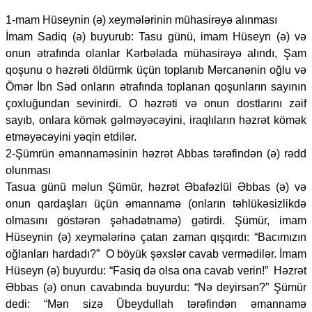
1-mam Hüseynin (ə) xeymələrinin mühasirəyə alınması
İmam Sadiq (ə) buyurub: Tasu günü, imam Hüseyn (ə) və
onun ətrafında olanlar Kərbəlada mühasirəyə alındı, Şam
qoşunu o həzrəti öldürmk üçün toplanıb Mərcanənin oğlu və
Ömər İbn Səd onların ətrafında toplanan qoşunların sayının
çoxluğundan sevinirdi. O həzrəti və onun dostlarını zəif
sayıb, onlara kömək gəlməyəcəyini, iraqlıların həzrət kömək
etməyəcəyini yəqin etdilər.
2-Şümrün əmannaməsinin həzrət Abbas tərəfindən (ə) rədd
olunması
Tasua günü məlun Şümür, həzrət Əbafəzlül Əbbas (ə) və
onun qardaşları üçün əmannamə (onların təhlükəsizlikdə
olmasını göstərən şəhadətnamə) gətirdi. Şümür, imam
Hüseynin (ə) xeymələrinə çatan zaman qışqırdı: “Bacımızın
oğlanları hardadı?” O böyük şəxslər cavab vermədilər. İmam
Hüseyn (ə) buyurdu: “Fasiq də olsa ona cavab verin!” Həzrət
Əbbas (ə) onun cavabında buyurdu: “Nə deyirsən?” Şümür
dedi: “Mən sizə Übeydullah tərəfindən əmannamə