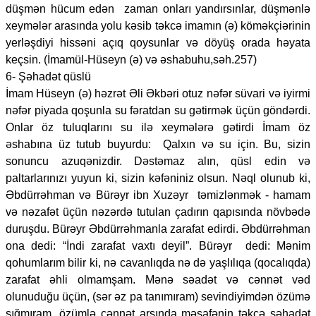
düşmən hücum edən zaman onları yandırsınlar, düşmənlə
xeymələr arasında yolu kəsib təkcə imamın (ə) köməkçiərinin
yerləşdiyi hissəni açıq qoysunlar və döyüş orada həyata
keçsin. (İmamül-Hüseyn (ə) və əshabuhu,səh.257)
6- Şəhadət qüslü
İmam Hüseyn (ə) həzrət Əli Əkbəri otuz nəfər süvari və iyirmi
nəfər piyada qoşunla su fəratdan su gətirmək üçün göndərdi.
Onlar öz tuluqlarını su ilə xeymələrə gətirdi İmam öz
əshabına üz tutub buyurdu: Qalxın və su için. Bu, sizin
sonuncu azuqənizdir. Dəstəmaz alın, qüsl edin və
paltarlarınızı yuyun ki, sizin kəfəniniz olsun. Nəql olunub ki,
Əbdürrəhman və Bürəyr ibn Xuzəyr təmizlənmək - hamam
və nəzafət üçün nəzərdə tutulan çadırın qapısında növbədə
duruşdu. Bürəyr Əbdürrəhmanla zarafat edirdi. Əbdürrəhman
ona dedi: “İndi zarafat vaxtı deyil”. Bürəyr dedi: Mənim
qohumlarım bilir ki, nə cavanlıqda nə də yaşlılıqa (qocalıqda)
zarafat əhli olmamşam. Mənə səadət və cənnət vəd
olunuduğu üçün, (sər əz pa tanımıram) sevindiyimdən özümə
sığmıram, özümlə cənnət arsında məsafənin təkcə şəhadət