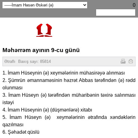
0
Məhərrəm ayının 9-cu günü
Ətraflı
Baxış sayı:
85814
1. İmam Hüseynin (ə) xeymələrinin mühasirəyə alınması
2. Şümrün əmannaməsinin həzrət Abbas tərəfindən (ə) rədd
olunması
3. İmam Hüseyn (ə) tərəfindən müharibənin təxirə salınması
istəyi
4. İmam Hüseynin (ə) (düşmənlərə) xitabı
5. İmam Hüseyn (ə) xeymələrinin ətrafında xəndəklərin
qazılması
6. Şəhadət qüslü