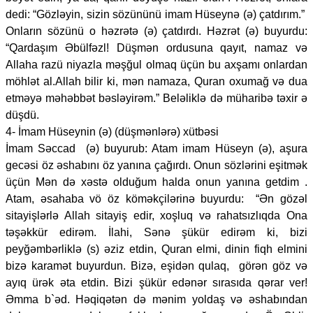
dedi: “Gözləyin, sizin sözününü imam Hüseynə (ə) çatdırım.”
Onların sözünü o həzrətə (ə) çatdırdı. Həzrət (ə) buyurdu:
“Qardaşım Əbülfəzl! Düşmən ordusuna qayıt, namaz və
Allaha razü niyazla məşğul olmaq üçün bu axşamı onlardan
möhlət al.Allah bilir ki, mən namaza, Quran oxumağ və dua
etməyə məhəbbət bəsləyirəm.” Beləliklə də müharibə təxir ə
düşdü.
4- İmam Hüseynin (ə) (düşmənlərə) xütbəsi
İmam Səccad (ə) buyurub: Atam imam Hüseyn (ə), aşura
gecəsi öz əshabını öz yanına çağırdı. Onun sözlərini eşitmək
üçün Mən də xəstə olduğum halda onun yanına getdim .
Atam, əsahaba vö öz köməkçilərinə buyurdu: “Ən gözəl
sitayişlərlə Allah sitayiş edir, xoşluq və rahatsızlıqda Ona
təşəkkür edirəm. İlahi, Sənə şükür edirəm ki, bizi
peyğəmbərliklə (s) əziz etdin, Quran elmi, dinin fiqh elmini
bizə karamət buyurdun. Bizə, eşidən qulaq, görən göz və
ayıq ürək əta etdin. Bizi şükür edənər sırasıda qərar ver!
Əmma b`əd. Həqiqətən də mənim yoldaş və əshabından