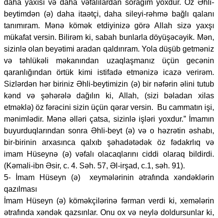
daha yaxısı və daha vəfalılardan sorağım yoxdur. Öz Əhli-
beytimdən (ə) daha itaətçi, daha sileyi-rəhmə bağlı qalanı
tanımıram. Mənə kömək etdiyinizə görə Allah sizə yaxşı
mükafat versin. Bilirəm ki, sabah bunlarla döyüşəcəyik. Mən,
sizinlə olan beyətimi aradan qaldırıram. Yola düşüb getməniz
və təhlükəli məkanından uzaqlaşmanız üçün gecənin
qaranlığından örtük kimi istifadə etmənizə icazə verirəm.
Sizlərdən hər biriniz Əhli-beytimizin (ə) bir nəfərin əlini tutub
kənd və şəhərələ dağılın ki, Allah, (sizi bəladan xilas
etməklə) öz fərəcini sizin üçün qərar versin. Bu cammatın işi,
mənimlədir. Mənə əlləri çatsa, sizinlə işləri yoxdur.” İmamın
buyurduqlarından sonra Əhli-beyt (ə) və o həzrətin əshabı,
bir-birinin arxasınca qalxıb şəhadətədək öz fədakrlıq və
imam Hüseynə (ə) vəfalı olacaqlarını ciddi olaraq bildirdi.
(Kəmali-ibn Əsir, c. 4. Səh. 57, Əl-irşad, c.1, səh. 91).
5- İmam Hüseyn (ə) xeymələrinin ətrafında xəndəklərin
qazılması
İmam Hüseyn (ə) köməkçilərinə fərman verdi ki, xemələrin
ətrafında xəndək qazsınlar. Onu ox və neylə doldursunlar ki,