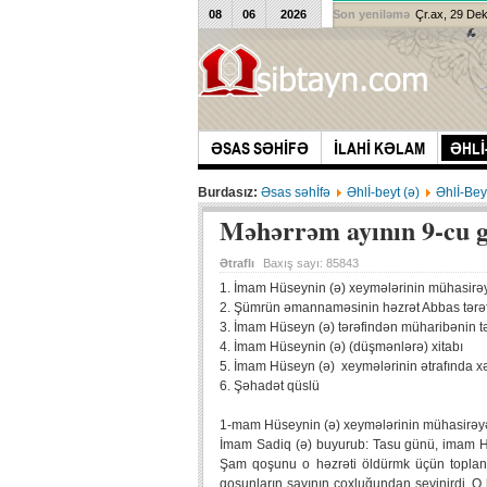
08
06
2026
Son yeniləmə
Çr.ax, 29 De
ƏSAS SƏHİFƏ
İLAHİ KƏLAM
ƏHLİ
Burdasız:
Əsas səhİfə
Əhlİ-beyt (ə)
Əhlİ-Bey
Məhərrəm ayının 9-cu 
Ətraflı
Baxış sayı:
85843
1. İmam Hüseynin (ə) xeymələrinin mühasirə
2. Şümrün əmannaməsinin həzrət Abbas tərəf
3. İmam Hüseyn (ə) tərəfindən müharibənin təx
4. İmam Hüseynin (ə) (düşmənlərə) xitabı
5. İmam Hüseyn (ə) xeymələrinin ətrafında x
6. Şəhadət qüslü
1-mam Hüseynin (ə) xeymələrinin mühasirəy
İmam Sadiq (ə) buyurub: Tasu günü, imam Hü
Şam qoşunu o həzrəti öldürmk üçün toplan
qoşunların sayının çoxluğundan sevinirdi. O 