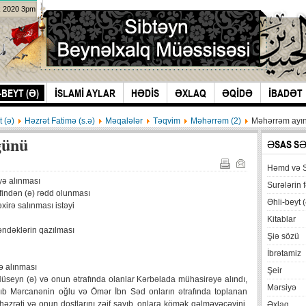
k 2020 3pm
-BEYT (Ə)
İSLAMİ AYLAR
HƏDİS
ƏXLAQ
ƏQİDƏ
İBADƏT
t (ə)
Həzrət Fatimə (s.ə)
Məqalələr
Təqvim
Məhərrəm (2)
Məhərrəm ayın
günü
ƏSAS S
Həmd və 
yə alınması
Surələrin f
indən (ə) rədd olunması
Əhli-beyt (
irə salınması istəyi
Kitablar
əndəklərin qazılması
Şiə sözü
İbrətamiz
ə alınması
Şeir
seyn (ə) və onun ətrafında olanlar Kərbəlada mühasirəyə alındı,
Mərsiyə
ıb Mərcanənin oğlu və Ömər İbn Səd onların ətrafında toplanan
həzrəti və onun dostlarını zəif sayıb, onlara kömək gəlməyəcəyini,
Əxlaq