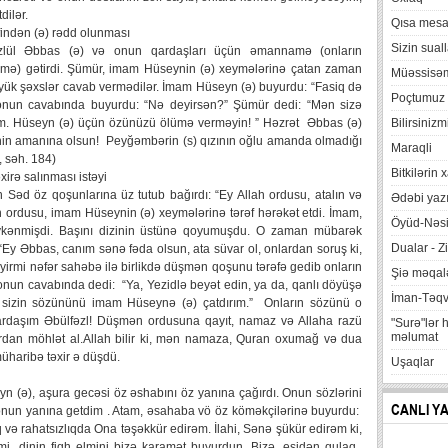
dilər.
Qısa mesa
indən (ə) rədd olunması
Sizin suall
lül Əbbas (ə) və onun qardaşları üçün əmannamə (onların
amə) gətirdi. Şümür, imam Hüseynin (ə) xeymələrinə çatan zaman
Müəssisə
öyük şəxslər cavab vermədilər. İmam Hüseyn (ə) buyurdu: “Fasiq də
Poçtumuz
onun cavabında buyurdu: “Nə deyirsən?” Şümür dedi: “Mən sizə
m. Hüseyn (ə) üçün özünüzü ölümə verməyin! ” Həzrət Əbbas (ə)
Bilirsinizm
ənin amanına olsun! Peyğəmbərin (s) qızının oğlu amanda olmadığı
Maraqli
, səh. 184)
Bitkilərin 
irə salınması istəyi
Səd öz qoşunlarına üz tutub bağırdı: “Ey Allah ordusu, atalın və
Ədəbi yazı
un ordusu, imam Hüseynin (ə) xeymələrinə tərəf hərəkət etdi. İmam,
Öyüd-Nəsi
ykənmişdi. Başını dizinin üstünə qoyumuşdu. O zaman mübarək
Dualar - Zi
 “Ey Əbbas, canım sənə fəda olsun, ata süvar ol, onlardan soruş ki,
yirmi nəfər sahəbə ilə birlikdə düşmən qoşunu tərəfə gedib onların
Şiə məqalə
onun cavabında dedi: “Ya, Yezidlə beyət edin, ya da, qanlı döyüşə
İman-Təq
n, sizin sözününü imam Hüseynə (ə) çatdırım.” Onların sözünü o
“Qardaşım Əbülfəzl! Düşmən ordusuna qayıt, namaz və Allaha razü
"Surə"lər 
məlumat
dan möhlət al.Allah bilir ki, mən namaza, Quran oxumağ və dua
üharibə təxir ə düşdü.
Uşaqlar
(ə), aşura gecəsi öz əshabını öz yanına çağırdı. Onun sözlərini
CANLI Y
nun yanına getdim . Atam, əsahaba vö öz köməkçilərinə buyurdu:
luq və rahatsızlıqda Ona təşəkkür edirəm. İlahi, Sənə şükür edirəm ki,
lmi, dinin fiqh elmini bizə karamət buyurdun. Bizə, eşidən qulaq,