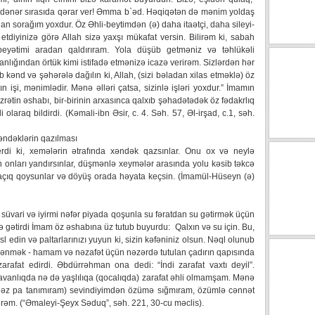
r edənər sırasıda qərar ver! Əmma b`əd. Həqiqətən də mənim yoldaş
an sorağım yoxdur. Öz Əhli-beytimdən (ə) daha itaətçi, daha sileyi-
diyinizə görə Allah sizə yaxşı mükafat versin. Bilirəm ki, sabah
beyətimi aradan qaldırıram. Yola düşüb getməniz və təhlükəli
ığından örtük kimi istifadə etmənizə icazə verirəm. Sizlərdən hər
tub kənd və şəhərələ dağılın ki, Allah, (sizi bəladan xilas etməklə) öz
 işi, mənimlədir. Mənə əlləri çatsa, sizinlə işləri yoxdur.” İmamın
rətin əshabı, bir-birinin arxasınca qalxıb şəhadətədək öz fədakrlıq
olaraq bildirdi. (Kəmali-ibn Əsir, c. 4. Səh. 57, Əl-irşad, c.1, səh.
əndəklərin qazılması
di ki, xemələrin ətrafında xəndək qazsınlar. Onu ox və neylə
nları yandırsınlar, düşmənlə xeymələr arasında yolu kəsib təkcə
 açıq qoysunlar və döyüş orada həyata keçsin. (İmamül-Hüseyn (ə)
 süvari və iyirmi nəfər piyada qoşunla su fəratdan su gətirmək üçün
rə gətirdi İmam öz əshabına üz tutub buyurdu: Qalxın və su için. Bu,
 edin və paltarlarınızı yuyun ki, sizin kəfəniniz olsun. Nəql olunub
lənmək - hamam və nəzafət üçün nəzərdə tutulan çadırın qapısında
afat edirdi. Əbdürrəhman ona dedi: “İndi zarafat vaxtı deyil”.
avanlıqda nə də yaşlılıqa (qocalıqda) zarafat əhli olmamşam. Mənə
 əz pa tanımıram) sevindiyimdən özümə sığmıram, özümlə cənnət
rəm. (“Əmaleyi-Şeyx Səduq”, səh. 221, 30-cu məclis).