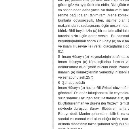
görən göz və ayıq ürək əta etdin. Bizi şükü
və əshabından daha yaxısı və daha vəfalılard
rəhmə bağlı qalanı tanımıram. Mənə kömək et
bunlarla döyüşəcəyik. Mən, sizinlə olan 
məkanından uzaqlaşmanız üçün gecənin qaranl
biriniz Əhli-beytimizin (ə) bir nəfərin əlini tu
fərəcini sizin üçün qərar versin. Bu cammatın
buyurduqlarından sonra Əhli-beyt (ə) və o həz
və imam Hüseynə (ə) vəfalı olacaqlarını ciddi 
91).
5- İmam Hüseyn (ə) xeymələrinin ətrafında x
İmam Hüseyn (ə) köməkçilərinə fərman ver
doldursunlar ki, düşmən hücum edən zaman o
imamın (ə) köməkçiərinin yerləşdiyi hissəni
və əshabuhu,səh.257)
6- Şəhadət qüslü
İmam Hüseyn (ə) həzrət Əli Əkbəri otuz nəfər
göndərdi. Onlar öz tuluqlarını su ilə xeymələ
sizin sonuncu azuqənizdir. Dəstəmaz alın, qüsl
ki, Əbdürrəhman və Bürəyr ibn Xuzəyr təmiz
növbədə duruşdu. Bürəyr Əbdürrəhmanla zar
Bürəyr dedi: Mənim qohumlarım bilir ki, nə c
səadət və cənnət vəd olunuduğu üçün, (sər
arsında məsafənin təkcə şəhadət oldğunu bili