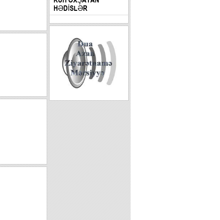
HƏDİSLƏR