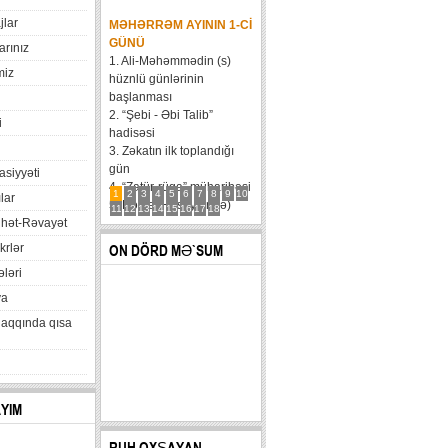
jlar
MƏHƏRRƏM AYININ 1-CI
GÜNÜ
arınız
1. Ali-Məhəmmədin (s)
miz
hüznlü günlərinin
başlanması
2. “Şebi - Əbi Talib”
i
hadisəsi
3. Zəkatın ilk toplandığı
gün
xasiyyəti
4. “Zatür-rüqa” müharibəsi
1
2
3
4
5
6
7
8
9
10
lar
5. Həzrət Hüseynin (ə)
11
12
13
14
15
16
17
18
hət-Rəvayət
karvanının Bəni Məqatilin
qəsrinə çatması
krlər
ON DÖRD MƏ`SUM
6....
ləri
va
haqqında qısa
AYIM
RUH OXŞAYAN