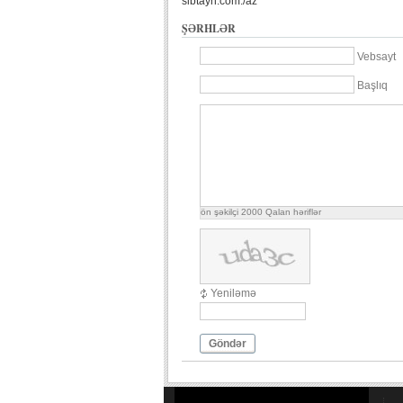
sibtayn.com./az
ŞƏRHLƏR
Vebsayt
Başlıq
ön şəkilçi
2000
Qalan həriflər
Yeniləmə
Göndər