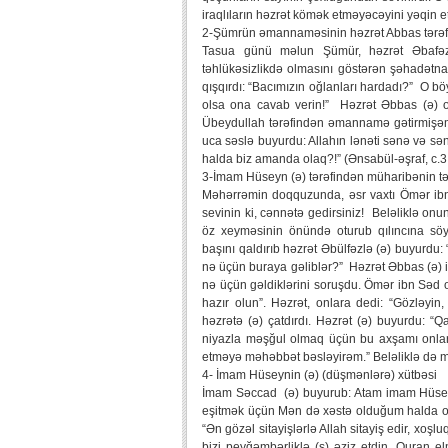
iraqlıların həzrət kömək etməyəcəyini yəqin et
2-Şümrün əmannaməsinin həzrət Abbas tərəf
Tasua günü məlun Şümür, həzrət Əbafəz
təhlükəsizlikdə olmasını göstərən şəhadətn
qışqırdı: “Bacımızın oğlanları hardadı?” O b
olsa ona cavab verin!” Həzrət Əbbas (ə) 
Übeydullah tərəfindən əmannamə gətirmişə
uca səslə buyurdu: Allahın lənəti sənə və s
halda biz amanda olaq?!” (Ənsabül-əşraf, c.3
3-İmam Hüseyn (ə) tərəfindən müharibənin təx
Məhərrəmin doqquzunda, əsr vaxtı Ömər ibn 
sevinin ki, cənnətə gedirsiniz! Beləliklə on
öz xeyməsinin önündə oturub qılıncına sö
başını qaldırıb həzrət Əbülfəzlə (ə) buyurdu:
nə üçün buraya gəliblər?” Həzrət Əbbas (ə) i
nə üçün gəldiklərini soruşdu. Ömər ibn Səd 
hazır olun”. Həzrət, onlara dedi: “Gözləyi
həzrətə (ə) çatdırdı. Həzrət (ə) buyurdu: 
niyazla məşğul olmaq üçün bu axşamı onlar
etməyə məhəbbət bəsləyirəm.” Beləliklə də m
4- İmam Hüseynin (ə) (düşmənlərə) xütbəsi
İmam Səccad (ə) buyurub: Atam imam Hüseyn 
eşitmək üçün Mən də xəstə olduğum halda o
“Ən gözəl sitayişlərlə Allah sitayiş edir, xoş
bizi peyğəmbərliklə (s) əziz etdin, Quran e