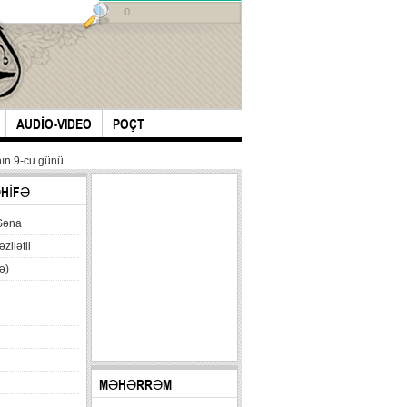
0
AUDİO-VIDEO
POÇT
ın 9-cu günü
ƏHİFƏ
Səna
əzilətii
ə)
MƏHƏRRƏM