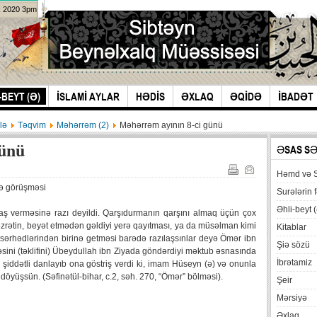
k 2020 3pm
-BEYT (Ə)
İSLAMİ AYLAR
HƏDİS
ƏXLAQ
ƏQİDƏ
İBADƏT
lə
Təqvim
Məhərrəm (2)
Məhərrəm ayının 8-ci günü
günü
ƏSAS S
Həmd və 
ə görüşməsi
Surələrin f
Əhli-beyt (
ş verməsinə razı deyildi. Qarşıdurmanın qarşını almaq üçün çox
əzrətin, beyət etmədən gəldiyi yerə qayıtması, ya da müsəlman kimi
Kitablar
sərhədlərindən birinə getməsi barədə razılaşsınlar deyə Ömər ibn
Şiə sözü
ini (təklifini) Übeydullah ibn Ziyada göndərdiyi məktub əsnasında
İbrətamiz
iddətli danlayıb ona göstriş verdi ki, imam Hüseyn (ə) və onunla
 döyüşsün. (Səfinətül-bihar, c.2, səh. 270, “Ömər” bölməsi).
Şeir
Mərsiyə
Əxlaq