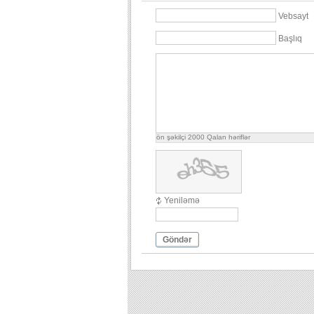
Vebsayt
Başlıq
ön şəkilçi
2000
Qalan həriflər
Yeniləmə
Göndər