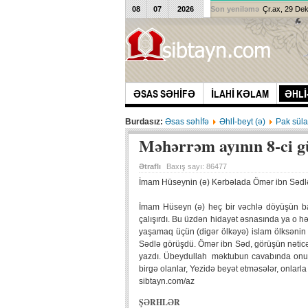
08
07
2026
Son yeniləmə
Çr.ax, 29 De
ƏSAS SƏHİFƏ
İLAHİ KƏLAM
ƏHLİ
Burdasız:
Əsas səhİfə
Əhlİ-beyt (ə)
Pak süla
Məhərrəm ayının 8-ci 
Ətraflı
Baxış sayı:
86477
İmam Hüseynin (ə) Kərbəlada Ömər ibn Sədl
İmam Hüseyn (ə) heç bir vəchlə döyüşün ba
çalışırdı. Bu üzdən hidayət əsnasında ya o h
yaşamaq üçün (digər ölkəyə) islam ölksənin 
Sədlə görüşdü. Ömər ibn Səd, görüşün nəticəs
yazdı. Übeydullah məktubun cavabında onu ş
birgə olanlar, Yezidə beyət etməsələr, onlarla
sibtayn.com/az
ŞƏRHLƏR