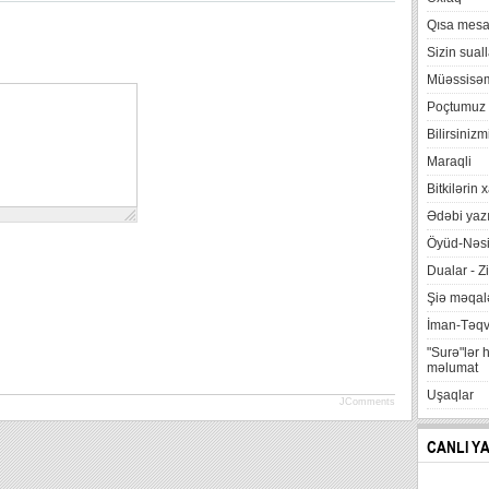
Qısa mesa
Sizin suall
Müəssisə
Poçtumuz
Bilirsinizm
Maraqli
Bitkilərin 
Ədəbi yazı
Öyüd-Nəsi
Dualar - Zi
Şiə məqalə
İman-Təq
"Surə"lər 
məlumat
Uşaqlar
JComments
CANLI Y