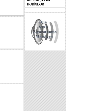
HƏDİSLƏR