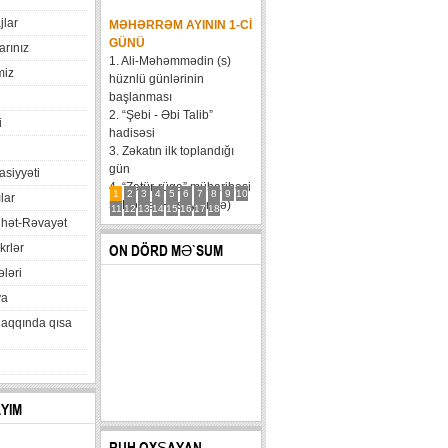
jlar
MƏHƏRRƏM AYININ 1-CI
GÜNÜ
arınız
1. Ali-Məhəmmədin (s)
miz
hüznlü günlərinin
başlanması
2. “Şebi - Əbi Talib”
i
hadisəsi
3. Zəkatın ilk toplandığı
gün
xasiyyəti
4. “Zatür-rüqa” müharibəsi
1
2
3
4
5
6
7
8
9
10
lar
5. Həzrət Hüseynin (ə)
11
12
13
14
15
16
17
18
hət-Rəvayət
karvanının Bəni Məqatilin
qəsrinə çatması
krlər
ON DÖRD MƏ`SUM
6....
ləri
va
haqqında qısa
AYIM
RUH OXŞAYAN