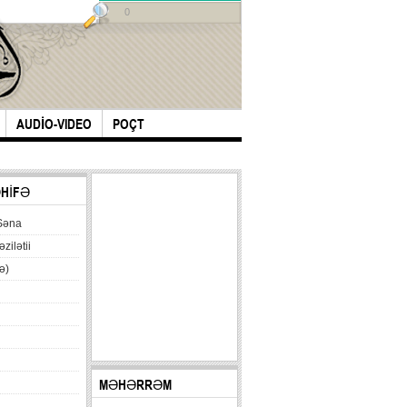
0
AUDİO-VIDEO
POÇT
ƏHİFƏ
Səna
əzilətii
ə)
MƏHƏRRƏM