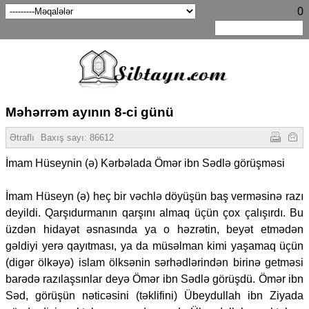
0
Məhərrəm ayının 8-ci günü
Ətraflı
Baxış sayı:
86612
İmam Hüseynin (ə) Kərbəlada Ömər ibn Sədlə görüşməsi
İmam Hüseyn (ə) heç bir vəchlə döyüşün baş verməsinə razı
deyildi. Qarşıdurmanın qarşını almaq üçün çox çalışırdı. Bu
üzdən hidayət əsnasında ya o həzrətin, beyət etmədən
gəldiyi yerə qayıtması, ya da müsəlman kimi yaşamaq üçün
(digər ölkəyə) islam ölksənin sərhədlərindən birinə getməsi
barədə razılaşsınlar deyə Ömər ibn Sədlə görüşdü. Ömər ibn
Səd, görüşün nəticəsini (təklifini) Übeydullah ibn Ziyada