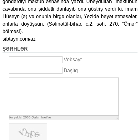
göndərdiyi məktub əsnasında yazdı. Übeydullah məktubun
cavabında onu şiddətli danlayıb ona göstriş verdi ki, imam
Hüseyn (ə) və onunla birgə olanlar, Yezidə beyət etməsələr,
onlarla döyüşsün. (Səfinətül-bihar, c.2, səh. 270, “Ömər”
bölməsi).
sibtayn.com/az
ŞƏRHLƏR
Vebsayt
Başlıq
ön şəkilçi
2000
Qalan həriflər