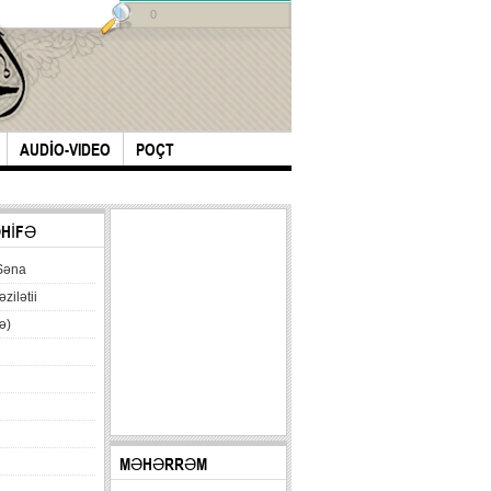
0
AUDİO-VIDEO
POÇT
ƏHİFƏ
Səna
əzilətii
ə)
MƏHƏRRƏM