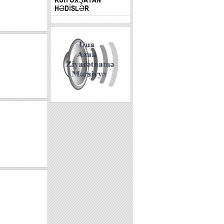
HƏDİSLƏR