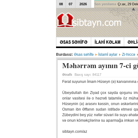
08
07
2026
Son yeniləmə
Çr.ax, 29 De
ƏSAS SƏHİFƏ
İLAHİ KƏLAM
ƏHLİ
Burdasız:
Əsas səhİfə
İslamİ aylar
Zi-hiccə
Məhərrəm ayının 7-ci 
Ətraflı
Baxış sayı:
84117
Fərat suyunun İmam Hüseyn (ə) karvanınına
Übeydullah ibn Ziyad çox sayda qoşunu i
onlar vasitəsi ilə o həzrəti tatamilə öz müh
Hüseynin (ə) arasını kəssin, onun əskərləri
Osman ibn Əffanın sudan istifadə etməsi 
Zübeydini beş yüz nəfər süvari ilə suyu əhatə
və onun köməkçilərinə su aparmağa imkan verm
sibtayn.com/az