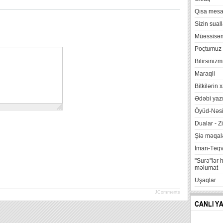
Qısa mesa
Sizin suall
Müəssisə
Poçtumuz
Bilirsinizm
Maraqli
Bitkilərin 
Ədəbi yazı
Öyüd-Nəsi
Dualar - Zi
Şiə məqalə
İman-Təq
"Surə"lər 
məlumat
Uşaqlar
JComments
CANLI Y