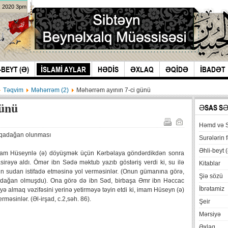
k 2020 3pm
-BEYT (Ə)
İSLAMİ AYLAR
HƏDİS
ƏXLAQ
ƏQİDƏ
İBADƏT
Təqvim
Məhərrəm (2)
Məhərrəm ayının 7-ci günü
günü
ƏSAS S
Həmd və 
 qadağan olunması
Surələrin f
Əhli-beyt (
mam Hüseynlə (ə) döyüşmək üçün Kərbəlaya göndərdikdən sonra
asirəyə aldı. Ömər ibn Sədə məktub yazıb göstəriş verdi ki, su ilə
Kitablar
nin sudan istifadə etməsinə yol verməsinlər. (Onun gümanına görə,
Şiə sözü
qadağan olmuşdu). Ona görə də ibn Səd, birbaşa Əmr ibn Həccac
İbrətamiz
yə almaq vəzifəsini yerinə yetirməyə təyin etdi ki, imam Hüseyn (ə)
əsinlər. (Əl-irşad, c.2,səh. 86).
Şeir
Mərsiyə
Əxlaq