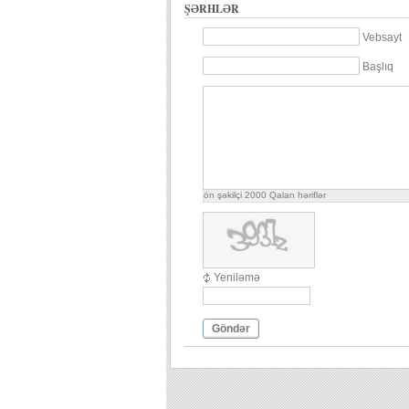
ŞƏRHLƏR
Vebsayt
Başlıq
ön şəkilçi
2000
Qalan həriflər
Yeniləmə
Göndər