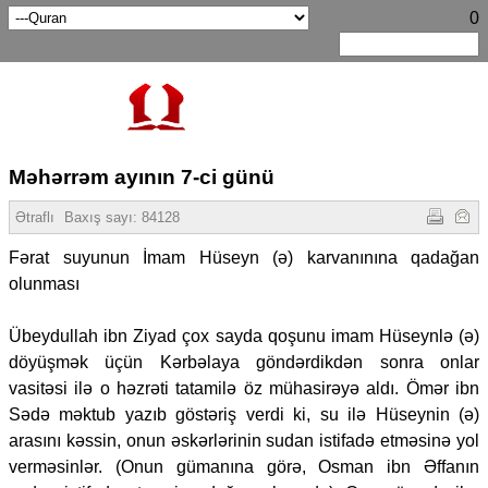
0
Məhərrəm ayının 7-ci günü
Ətraflı
Baxış sayı:
84128
Fərat suyunun İmam Hüseyn (ə) karvanınına qadağan
olunması
Übeydullah ibn Ziyad çox sayda qoşunu imam Hüseynlə (ə)
döyüşmək üçün Kərbəlaya göndərdikdən sonra onlar
vasitəsi ilə o həzrəti tatamilə öz mühasirəyə aldı. Ömər ibn
Sədə məktub yazıb göstəriş verdi ki, su ilə Hüseynin (ə)
arasını kəssin, onun əskərlərinin sudan istifadə etməsinə yol
verməsinlər. (Onun gümanına görə, Osman ibn Əffanın