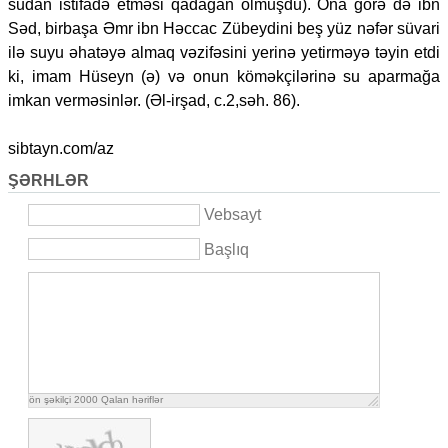
sudan istifadə etməsi qadağan olmuşdu). Ona görə də ibn
Səd, birbaşa Əmr ibn Həccac Zübeydini beş yüz nəfər süvari
ilə suyu əhatəyə almaq vəzifəsini yerinə yetirməyə təyin etdi
ki, imam Hüseyn (ə) və onun köməkçilərinə su aparmağa
imkan verməsinlər. (Əl-irşad, c.2,səh. 86).
sibtayn.com/az
ŞƏRHLƏR
Vebsayt
Başlıq
ön şəkilçi
2000
Qalan həriflər