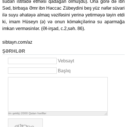
sudan istifadə etməsi qadağan olmuşdu). Ona görə də ibn
Səd, birbaşa Əmr ibn Həccac Zübeydini beş yüz nəfər süvari
ilə suyu əhatəyə almaq vəzifəsini yerinə yetirməyə təyin etdi
ki, imam Hüseyn (ə) və onun köməkçilərinə su aparmağa
imkan verməsinlər. (Əl-irşad, c.2,səh. 86).
sibtayn.com/az
ŞƏRHLƏR
Vebsayt
Başlıq
ön şəkilçi
2000
Qalan həriflər