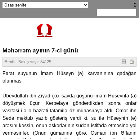
0
Məhərrəm ayının 7-ci günü
Ətraflı
Baxış sayı:
84125
Fərat suyunun İmam Hüseyn (ə) karvanınına qadağan
olunması
Übeydullah ibn Ziyad çox sayda qoşunu imam Hüseynlə (ə)
döyüşmək üçün Kərbəlaya göndərdikdən sonra onlar
vasitəsi ilə o həzrəti tatamilə öz mühasirəyə aldı. Ömər ibn
Sədə məktub yazıb göstəriş verdi ki, su ilə Hüseynin (ə)
arasını kəssin, onun əskərlərinin sudan istifadə etməsinə yol
verməsinlər. (Onun gümanına görə, Osman ibn Əffanın