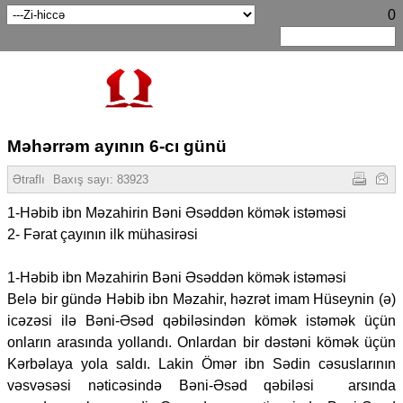
0
Məhərrəm ayının 6-cı günü
Ətraflı
Baxış sayı:
83923
1-Həbib ibn Məzahirin Bəni Əsəddən kömək istəməsi
2- Fərat çayının ilk mühasirəsi
1-Həbib ibn Məzahirin Bəni Əsəddən kömək istəməsi
Belə bir gündə Həbib ibn Məzahir, həzrət imam Hüseynin (ə)
icəzəsi ilə Bəni-Əsəd qəbiləsindən kömək istəmək üçün
onların arasında yollandı. Onlardan bir dəstəni kömək üçün
Kərbəlaya yola saldı. Lakin Ömər ibn Sədin cəsuslarının
vəsvəsəsi nəticəsində Bəni-Əsəd qəbiləsi arsında