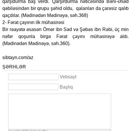
qarşıdurma baş verdi. Qarşırdurma nəticəsində Bəni-Əsəd
qəbiləsindən bir qrupu şəhid oldu, qalanları da çarəsiz qalıb
qaçdılar. (Mədinədən Mədinəyə, səh.368)
2- Fərat çayının ilk mühasirəsi
Bir rəayətə əsasən Ömər ibn Səd və Şəbəs ibn Rəbi, üç min
nəfər qoşunla birgə Fərat çayını mühasirəyə aldı.
(Mədinədən Mədinəyə, səh.360).
sibtayn.com/az
ŞƏRHLƏR
Vebsayt
Başlıq
ön şəkilçi
2000
Qalan həriflər