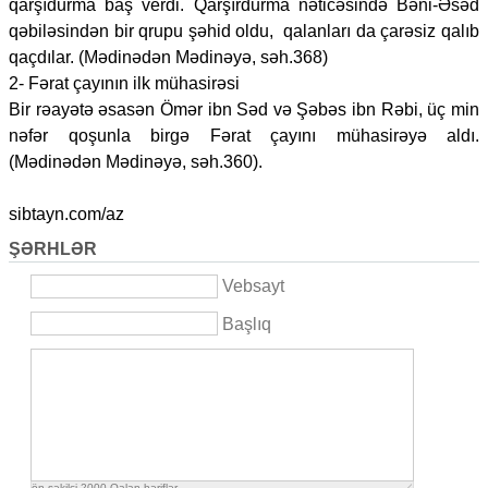
qarşıdurma baş verdi. Qarşırdurma nəticəsində Bəni-Əsəd
qəbiləsindən bir qrupu şəhid oldu, qalanları da çarəsiz qalıb
qaçdılar. (Mədinədən Mədinəyə, səh.368)
2- Fərat çayının ilk mühasirəsi
Bir rəayətə əsasən Ömər ibn Səd və Şəbəs ibn Rəbi, üç min
nəfər qoşunla birgə Fərat çayını mühasirəyə aldı.
(Mədinədən Mədinəyə, səh.360).
sibtayn.com/az
ŞƏRHLƏR
Vebsayt
Başlıq
ön şəkilçi
2000
Qalan həriflər