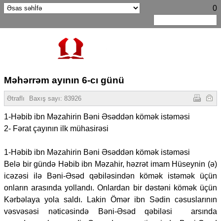
0
Məhərrəm ayının 6-cı günü
Ətraflı
Baxış sayı:
83926
1-Həbib ibn Məzahirin Bəni Əsəddən kömək istəməsi
2- Fərat çayının ilk mühasirəsi
1-Həbib ibn Məzahirin Bəni Əsəddən kömək istəməsi
Belə bir gündə Həbib ibn Məzahir, həzrət imam Hüseynin (ə)
icəzəsi ilə Bəni-Əsəd qəbiləsindən kömək istəmək üçün
onların arasında yollandı. Onlardan bir dəstəni kömək üçün
Kərbəlaya yola saldı. Lakin Ömər ibn Sədin cəsuslarının
vəsvəsəsi nəticəsində Bəni-Əsəd qəbiləsi arsında