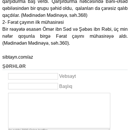
qarşıdurma baş verdi. Qarşırdurma nəticəsində Bəni-Əsəd
qəbiləsindən bir qrupu şəhid oldu, qalanları da çarəsiz qalıb
qaçdılar. (Mədinədən Mədinəyə, səh.368)
2- Fərat çayının ilk mühasirəsi
Bir rəayətə əsasən Ömər ibn Səd və Şəbəs ibn Rəbi, üç min
nəfər qoşunla birgə Fərat çayını mühasirəyə aldı.
(Mədinədən Mədinəyə, səh.360).
sibtayn.com/az
ŞƏRHLƏR
Vebsayt
Başlıq
ön şəkilçi
2000
Qalan həriflər