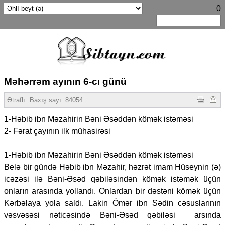
0
Məhərrəm ayının 6-cı günü
Ətraflı
Baxış sayı:
84054
1-Həbib ibn Məzahirin Bəni Əsəddən kömək istəməsi
2- Fərat çayının ilk mühasirəsi
1-Həbib ibn Məzahirin Bəni Əsəddən kömək istəməsi
Belə bir gündə Həbib ibn Məzahir, həzrət imam Hüseynin (ə)
icəzəsi ilə Bəni-Əsəd qəbiləsindən kömək istəmək üçün
onların arasında yollandı. Onlardan bir dəstəni kömək üçün
Kərbəlaya yola saldı. Lakin Ömər ibn Sədin cəsuslarının
vəsvəsəsi nəticəsində Bəni-Əsəd qəbiləsi arsında