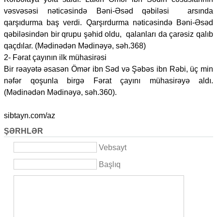
vəsvəsəsi nəticəsində Bəni-Əsəd qəbiləsi arsında
qarşıdurma baş verdi. Qarşırdurma nəticəsində Bəni-Əsəd
qəbiləsindən bir qrupu şəhid oldu, qalanları da çarəsiz qalıb
qaçdılar. (Mədinədən Mədinəyə, səh.368)
2- Fərat çayının ilk mühasirəsi
Bir rəayətə əsasən Ömər ibn Səd və Şəbəs ibn Rəbi, üç min
nəfər qoşunla birgə Fərat çayını mühasirəyə aldı.
(Mədinədən Mədinəyə, səh.360).
sibtayn.com/az
ŞƏRHLƏR
Vebsayt
Başlıq