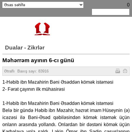
0
Dualar - Zikrlər
Məhərrəm ayının 6-cı günü
Ətraflı
Baxış sayı:
83916
1-Həbib ibn Məzahirin Bəni Əsəddən kömək istəməsi
2- Fərat çayının ilk mühasirəsi
1-Həbib ibn Məzahirin Bəni Əsəddən kömək istəməsi
Belə bir gündə Həbib ibn Məzahir, həzrət imam Hüseynin (ə)
icəzəsi ilə Bəni-Əsəd qəbiləsindən kömək istəmək üçün
onların arasında yollandı. Onlardan bir dəstəni kömək üçün
Kərbəlaya yola saldı. Lakin Ömər ibn Sədin cəsuslarının