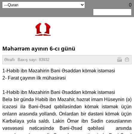
0
Məhərrəm ayının 6-cı günü
Ətraflı
Baxış sayı:
83932
1-Həbib ibn Məzahirin Bəni Əsəddən kömək istəməsi
2- Fərat çayının ilk mühasirəsi
1-Həbib ibn Məzahirin Bəni Əsəddən kömək istəməsi
Belə bir gündə Həbib ibn Məzahir, həzrət imam Hüseynin (ə)
icəzəsi ilə Bəni-Əsəd qəbiləsindən kömək istəmək üçün
onların arasında yollandı. Onlardan bir dəstəni kömək üçün
Kərbəlaya yola saldı. Lakin Ömər ibn Sədin cəsuslarının
vəsvəsəsi nəticəsində Bəni-Əsəd qəbiləsi arsında