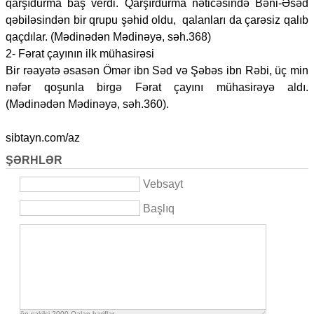
qarşıdurma baş verdi. Qarşırdurma nəticəsində Bəni-Əsəd
qəbiləsindən bir qrupu şəhid oldu, qalanları da çarəsiz qalıb
qaçdılar. (Mədinədən Mədinəyə, səh.368)
2- Fərat çayının ilk mühasirəsi
Bir rəayətə əsasən Ömər ibn Səd və Şəbəs ibn Rəbi, üç min
nəfər qoşunla birgə Fərat çayını mühasirəyə aldı.
(Mədinədən Mədinəyə, səh.360).
sibtayn.com/az
ŞƏRHLƏR
Vebsayt
Başlıq
ön şəkilçi
2000
Qalan həriflər