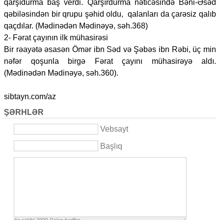
qarşıdurma baş verdi. Qarşırdurma nəticəsində Bəni-Əsəd
qəbiləsindən bir qrupu şəhid oldu, qalanları da çarəsiz qalıb
qaçdılar. (Mədinədən Mədinəyə, səh.368)
2- Fərat çayının ilk mühasirəsi
Bir rəayətə əsasən Ömər ibn Səd və Şəbəs ibn Rəbi, üç min
nəfər qoşunla birgə Fərat çayını mühasirəyə aldı.
(Mədinədən Mədinəyə, səh.360).
sibtayn.com/az
ŞƏRHLƏR
Vebsayt
Başlıq
ön şəkilçi
2000
Qalan həriflər