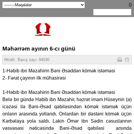
0
Məhərrəm ayının 6-cı günü
Ətraflı
Baxış sayı:
84030
1-Həbib ibn Məzahirin Bəni Əsəddən kömək istəməsi
2- Fərat çayının ilk mühasirəsi
1-Həbib ibn Məzahirin Bəni Əsəddən kömək istəməsi
Belə bir gündə Həbib ibn Məzahir, həzrət imam Hüseynin (ə)
icəzəsi ilə Bəni-Əsəd qəbiləsindən kömək istəmək üçün
onların arasında yollandı. Onlardan bir dəstəni kömək üçün
Kərbəlaya yola saldı. Lakin Ömər ibn Sədin cəsuslarının
vəsvəsəsi nəticəsində Bəni-Əsəd qəbiləsi arsında