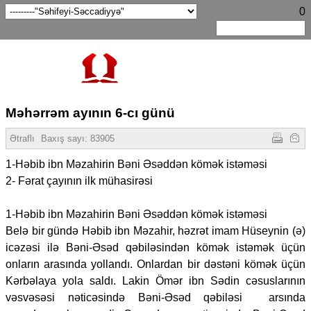
0
Məhərrəm ayının 6-cı günü
Ətraflı
Baxış sayı:
83905
1-Həbib ibn Məzahirin Bəni Əsəddən kömək istəməsi
2- Fərat çayının ilk mühasirəsi
1-Həbib ibn Məzahirin Bəni Əsəddən kömək istəməsi
Belə bir gündə Həbib ibn Məzahir, həzrət imam Hüseynin (ə)
icəzəsi ilə Bəni-Əsəd qəbiləsindən kömək istəmək üçün
onların arasında yollandı. Onlardan bir dəstəni kömək üçün
Kərbəlaya yola saldı. Lakin Ömər ibn Sədin cəsuslarının
vəsvəsəsi nəticəsində Bəni-Əsəd qəbiləsi arsında