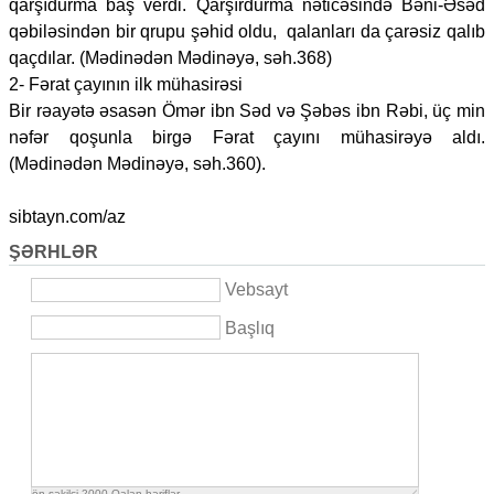
qarşıdurma baş verdi. Qarşırdurma nəticəsində Bəni-Əsəd
qəbiləsindən bir qrupu şəhid oldu, qalanları da çarəsiz qalıb
qaçdılar. (Mədinədən Mədinəyə, səh.368)
2- Fərat çayının ilk mühasirəsi
Bir rəayətə əsasən Ömər ibn Səd və Şəbəs ibn Rəbi, üç min
nəfər qoşunla birgə Fərat çayını mühasirəyə aldı.
(Mədinədən Mədinəyə, səh.360).
sibtayn.com/az
ŞƏRHLƏR
Vebsayt
Başlıq
ön şəkilçi
2000
Qalan həriflər