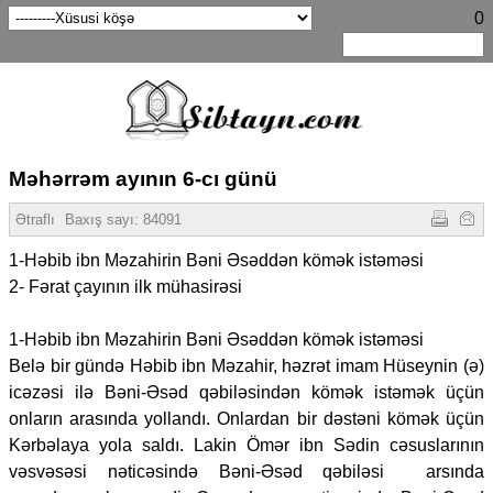
0
Məhərrəm ayının 6-cı günü
Ətraflı
Baxış sayı:
84091
1-Həbib ibn Məzahirin Bəni Əsəddən kömək istəməsi
2- Fərat çayının ilk mühasirəsi
1-Həbib ibn Məzahirin Bəni Əsəddən kömək istəməsi
Belə bir gündə Həbib ibn Məzahir, həzrət imam Hüseynin (ə)
icəzəsi ilə Bəni-Əsəd qəbiləsindən kömək istəmək üçün
onların arasında yollandı. Onlardan bir dəstəni kömək üçün
Kərbəlaya yola saldı. Lakin Ömər ibn Sədin cəsuslarının
vəsvəsəsi nəticəsində Bəni-Əsəd qəbiləsi arsında