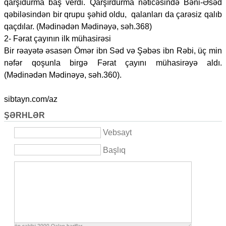
qarşıdurma baş verdi. Qarşırdurma nəticəsində Bəni-Əsəd
qəbiləsindən bir qrupu şəhid oldu, qalanları da çarəsiz qalıb
qaçdılar. (Mədinədən Mədinəyə, səh.368)
2- Fərat çayının ilk mühasirəsi
Bir rəayətə əsasən Ömər ibn Səd və Şəbəs ibn Rəbi, üç min
nəfər qoşunla birgə Fərat çayını mühasirəyə aldı.
(Mədinədən Mədinəyə, səh.360).
sibtayn.com/az
ŞƏRHLƏR
Vebsayt
Başlıq
ön şəkilçi
2000
Qalan həriflər