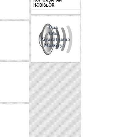
HƏDİSLƏR