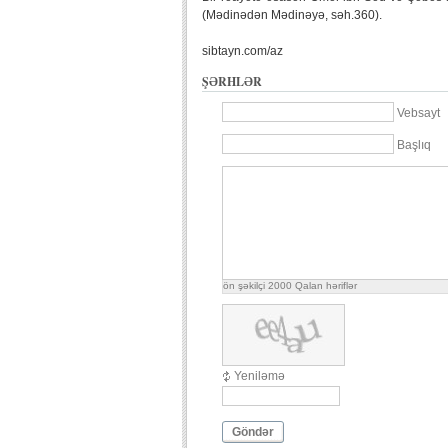
(Mədinədən Mədinəyə, səh.360).
sibtayn.com/az
ŞƏRHLƏR
Vebsayt
Başlıq
ön şəkilçi
2000
Qalan həriflər
Yeniləmə
Göndər