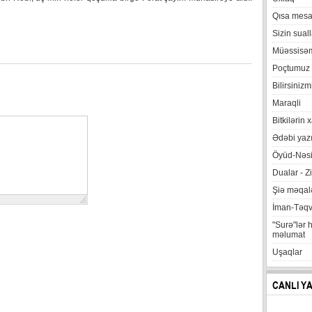
Qısa mesa
Sizin suall
Müəssisə
Poçtumuz
Bilirsinizm
Maraqli
Bitkilərin 
Ədəbi yazı
Öyüd-Nəsi
Dualar - Zi
Şiə məqalə
İman-Təq
"Surə"lər 
məlumat
Uşaqlar
CANLI Y