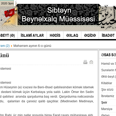
k 2020 3pm
-BEYT (Ə)
İSLAMİ AYLAR
HƏDİS
ƏXLAQ
ƏQİDƏ
İBADƏT
əm (2)
Məhərrəm ayının 6-cı günü
günü
ƏSAS S
Həmd və 
istəməsi
Surələrin f
Əhli-beyt (
istəməsi
Kitablar
am Hüseynin (ə) icəzəsi ilə Bəni-Əsəd qəbiləsindən kömək istəmək
Şiə sözü
ir dəstəni kömək üçün Kərbəlaya yola saldı. Lakin Ömər ibn Sədin
İbrətamiz
d qəbiləsi arsında qarşıdurma baş verdi. Qarşırdurma nəticəsində
du, qalanları da çarəsiz qalıb qaçdılar. (Mədinədən Mədinəyə,
Şeir
Mərsiyə
n Rəbi, üç min nəfər qoşunla birgə Fərat çayını mühasirəyə aldı.
Əxlaq