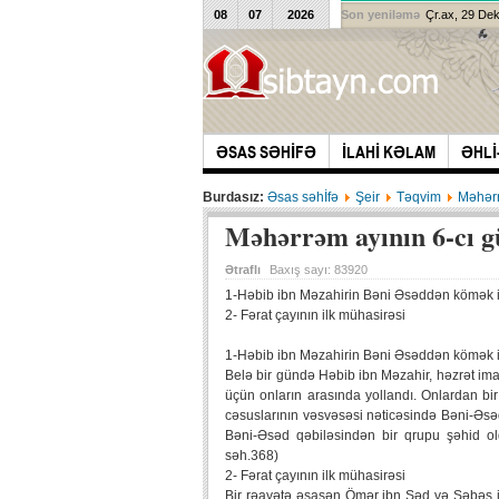
08
07
2026
Son yeniləmə
Çr.ax, 29 De
ƏSAS SƏHİFƏ
İLAHİ KƏLAM
ƏHLİ
Burdasız:
Əsas səhİfə
Şeir
Təqvim
Məhərr
Məhərrəm ayının 6-cı 
Ətraflı
Baxış sayı:
83920
1-Həbib ibn Məzahirin Bəni Əsəddən kömək 
2- Fərat çayının ilk mühasirəsi
1-Həbib ibn Məzahirin Bəni Əsəddən kömək 
Belə bir gündə Həbib ibn Məzahir, həzrət im
üçün onların arasında yollandı. Onlardan b
cəsuslarının vəsvəsəsi nəticəsində Bəni-Əsə
Bəni-Əsəd qəbiləsindən bir qrupu şəhid ol
səh.368)
2- Fərat çayının ilk mühasirəsi
Bir rəayətə əsasən Ömər ibn Səd və Şəbəs ib