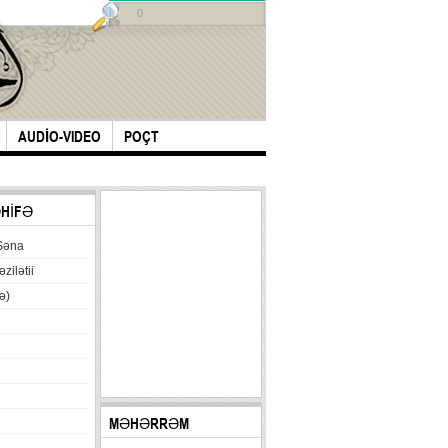
0
AUDİO-VIDEO
POÇT
ƏHİFƏ
Səna
əzilətii
ə)
MƏHƏRRƏM