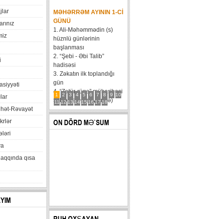
jlar
MƏHƏRRƏM AYININ 1-CI
GÜNÜ
arınız
1. Ali-Məhəmmədin (s)
miz
hüznlü günlərinin
başlanması
2. “Şebi - Əbi Talib”
i
hadisəsi
3. Zəkatın ilk toplandığı
gün
xasiyyəti
4. “Zatür-rüqa” müharibəsi
1
2
3
4
5
6
7
8
9
10
lar
5. Həzrət Hüseynin (ə)
11
12
13
14
15
16
17
18
hət-Rəvayət
karvanının Bəni Məqatilin
qəsrinə çatması
krlər
ON DÖRD MƏ`SUM
6....
ləri
va
haqqında qısa
AYIM
RUH OXŞAYAN