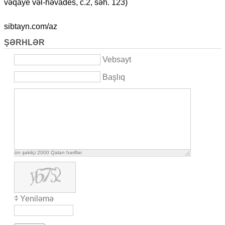
vəqaye vəl-həvades, c.2, səh. 123)
sibtayn.com/az
ŞƏRHLƏR
Vebsayt
Başlıq
ön şəkilçi
2000
Qalan həriflər
Yeniləmə