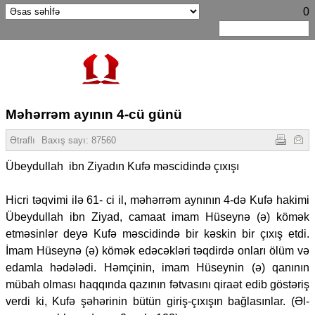
0
Məhərrəm ayının 4-cü günü
Ətraflı
Baxış sayı:
87560
Übeydullah ibn Ziyadın Kufə məscidində çıxışı
Hicri təqvimi ilə 61- ci il, məhərrəm aynının 4-də Kufə hakimi
Übeydullah ibn Ziyad, camaat imam Hüseynə (ə) kömək
etməsinlər deyə Kufə məscidində bir kəskin bir çıxış etdi.
İmam Hüseynə (ə) kömək edəcəkləri təqdirdə onları ölüm və
edamla hədələdi. Həmçinin, imam Hüseynin (ə) qanının
mübah olması haqqında qazının fətvasını qiraət edib göstəriş
verdi ki, Kufə şəhərinin bütün giriş-çıxışın bağlasınlar. (Əl-