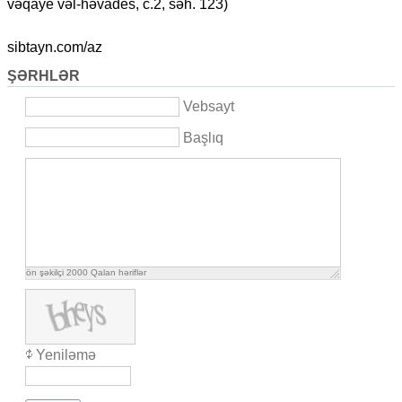
vəqaye vəl-həvades, c.2, səh. 123)
sibtayn.com/az
ŞƏRHLƏR
Vebsayt
Başlıq
ön şəkilçi
2000
Qalan həriflər
Yeniləmə