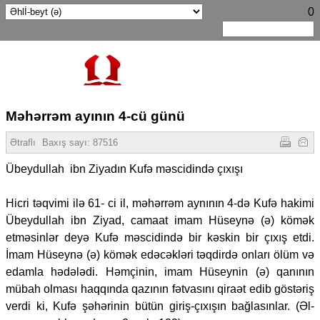
0
Məhərrəm ayının 4-cü günü
Ətraflı
Baxış sayı:
87516
Übeydullah ibn Ziyadın Kufə məscidində çıxışı
Hicri təqvimi ilə 61- ci il, məhərrəm aynının 4-də Kufə hakimi
Übeydullah ibn Ziyad, camaat imam Hüseynə (ə) kömək
etməsinlər deyə Kufə məscidində bir kəskin bir çıxış etdi.
İmam Hüseynə (ə) kömək edəcəkləri təqdirdə onları ölüm və
edamla hədələdi. Həmçinin, imam Hüseynin (ə) qanının
mübah olması haqqında qazının fətvasını qiraət edib göstəriş
verdi ki, Kufə şəhərinin bütün giriş-çıxışın bağlasınlar. (Əl-