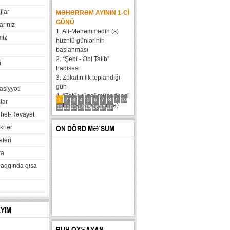
jlar
MƏHƏRRƏM AYININ 1-CI
GÜNÜ
arınız
1. Ali-Məhəmmədin (s)
miz
hüznlü günlərinin
başlanması
2. “Şebi - Əbi Talib”
i
hadisəsi
3. Zəkatın ilk toplandığı
gün
xasiyyəti
4. “Zatür-rüqa” müharibəsi
1
2
3
4
5
6
7
8
9
10
lar
5. Həzrət Hüseynin (ə)
11
12
13
14
15
16
17
18
hət-Rəvayət
karvanının Bəni Məqatilin
qəsrinə çatması
krlər
ON DÖRD MƏ`SUM
6....
ləri
va
haqqında qısa
AYIM
RUH OXŞAYAN