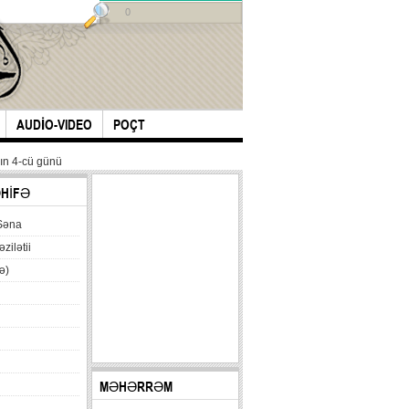
0
AUDİO-VIDEO
POÇT
ın 4-cü günü
ƏHİFƏ
Səna
əzilətii
ə)
MƏHƏRRƏM