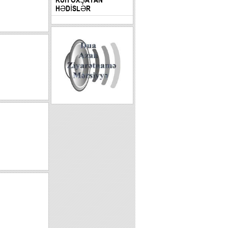
HƏDİSLƏR