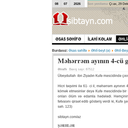
08
07
2026
Son yeniləmə
Çr.ax, 29 De
ƏSAS SƏHİFƏ
İLAHİ KƏLAM
ƏHLİ
Burdasız:
Əsas səhİfə
Əhlİ-beyt (ə)
Əhlİ-Bey
Məhərrəm ayının 4-cü 
Ətraflı
Baxış sayı:
87512
Übeydullah ibn Ziyadın Kufə məscidində çıxı
Hicri təqvimi ilə 61- ci il, məhərrəm aynın
kömək etməsinlər deyə Kufə məscidində bir k
onları ölüm və edamla hədələdi. Həmçini
fətvasını qiraət edib göstəriş verdi ki, Kufə ş
səh. 123)
sibtayn.com/az
ŞƏRHLƏR