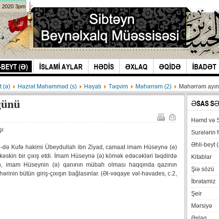
k 2020 3pm
-BEYT (Ə)
İSLAMİ AYLAR
HƏDİS
ƏXLAQ
ƏQİDƏ
İBADƏT
t (ə)
Həzrət Məhəmməd (s)
Həyatı
Təqvim
Məhərrəm (2)
Məhərrəm ayın
günü
ƏSAS S
Həmd və 
şı
Surələrin f
Əhli-beyt (
ın 4-də Kufə hakimi Übeydullah ibn Ziyad, camaat imam Hüseynə (ə)
əskin bir çıxış etdi. İmam Hüseynə (ə) kömək edəcəkləri təqdirdə
Kitablar
n, imam Hüseynin (ə) qanının mübah olması haqqında qazının
Şiə sözü
əhərinin bütün giriş-çıxışın bağlasınlar. (Əl-vəqaye vəl-həvades, c.2,
İbrətamiz
Şeir
Mərsiyə
Əxlaq