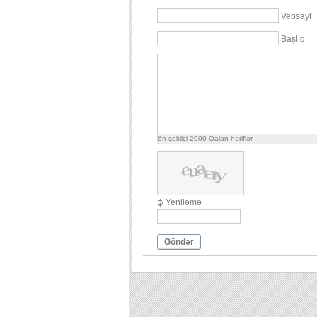
Vebsayt
Başlıq
ön şəkilçi
2000
Qalan həriflər
Yeniləmə
Göndər