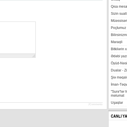
Qısa mesa
Sizin suall
Müəssisə
Poçtumuz
Bilirsinizm
Maraqli
Bitkilərin 
Ədəbi yazı
Öyüd-Nəsi
Dualar - Zi
Şiə məqalə
İman-Təq
"Surə"lər 
məlumat
Uşaqlar
JComments
CANLI Y