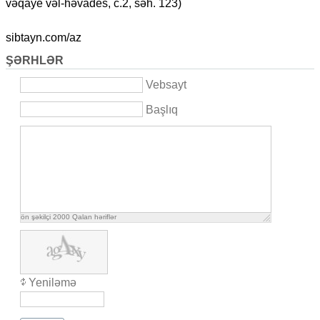
vəqaye vəl-həvades, c.2, səh. 123)
sibtayn.com/az
ŞƏRHLƏR
Vebsayt
Başlıq
ön şəkilçi
2000
Qalan həriflər
Yeniləmə