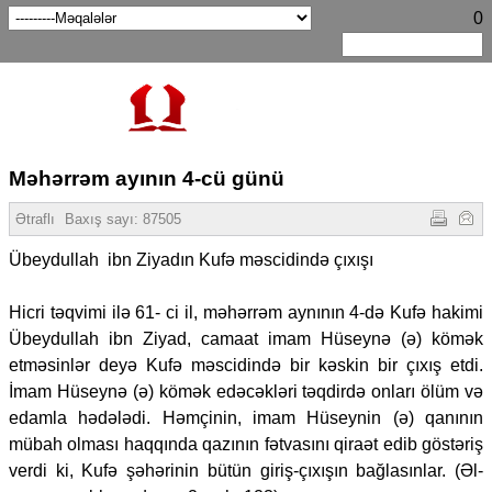
0
Məhərrəm ayının 4-cü günü
Ətraflı
Baxış sayı:
87505
Übeydullah ibn Ziyadın Kufə məscidində çıxışı
Hicri təqvimi ilə 61- ci il, məhərrəm aynının 4-də Kufə hakimi
Übeydullah ibn Ziyad, camaat imam Hüseynə (ə) kömək
etməsinlər deyə Kufə məscidində bir kəskin bir çıxış etdi.
İmam Hüseynə (ə) kömək edəcəkləri təqdirdə onları ölüm və
edamla hədələdi. Həmçinin, imam Hüseynin (ə) qanının
mübah olması haqqında qazının fətvasını qiraət edib göstəriş
verdi ki, Kufə şəhərinin bütün giriş-çıxışın bağlasınlar. (Əl-