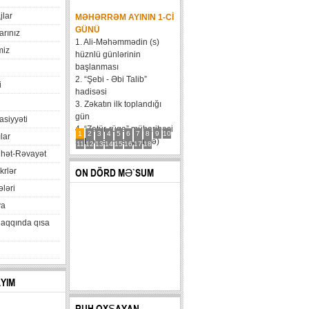
jlar
MƏHƏRRƏM AYININ 1-CI
GÜNÜ
arınız
1. Ali-Məhəmmədin (s)
miz
hüznlü günlərinin
başlanması
2. “Şebi - Əbi Talib”
i
hadisəsi
3. Zəkatın ilk toplandığı
gün
xasiyyəti
4. “Zatür-rüqa” müharibəsi
1
2
3
4
5
6
7
8
9
10
lar
5. Həzrət Hüseynin (ə)
11
12
13
14
15
16
17
18
hət-Rəvayət
karvanının Bəni Məqatilin
qəsrinə çatması
krlər
ON DÖRD MƏ`SUM
6....
ləri
va
haqqında qısa
AYIM
RUH OXŞAYAN