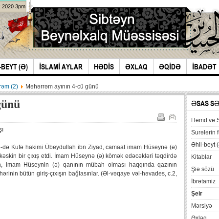
k 2020 3pm
-BEYT (Ə)
İSLAMİ AYLAR
HƏDİS
ƏXLAQ
ƏQİDƏ
İBADƏT
əm (2)
Məhərrəm ayının 4-cü günü
günü
ƏSAS S
Həmd və 
şı
Surələrin f
Əhli-beyt (
ın 4-də Kufə hakimi Übeydullah ibn Ziyad, camaat imam Hüseynə (ə)
əskin bir çıxış etdi. İmam Hüseynə (ə) kömək edəcəkləri təqdirdə
Kitablar
n, imam Hüseynin (ə) qanının mübah olması haqqında qazının
Şiə sözü
əhərinin bütün giriş-çıxışın bağlasınlar. (Əl-vəqaye vəl-həvades, c.2,
İbrətamiz
Şeir
Mərsiyə
Əxlaq