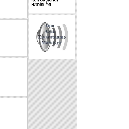
HƏDİSLƏR