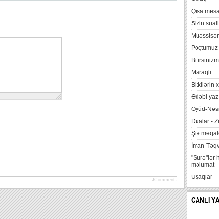
Qısa mesa
Sizin suall
Müəssisə
Poçtumuz
Bilirsinizm
Maraqli
Bitkilərin 
Ədəbi yazı
Öyüd-Nəsi
Dualar - Zi
Şiə məqalə
İman-Təq
"Surə"lər 
məlumat
Uşaqlar
JComments
CANLI Y