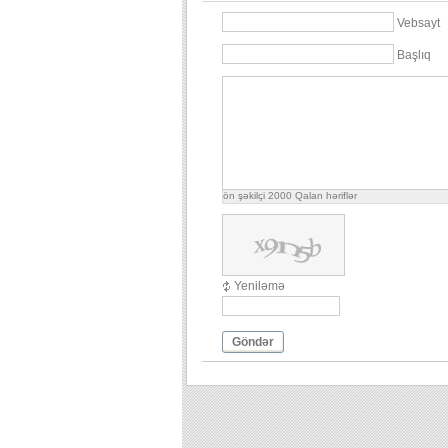
Vebsayt
Başlıq
ön şəkilçi
2000
Qalan həriflər
Yeniləmə
Göndər