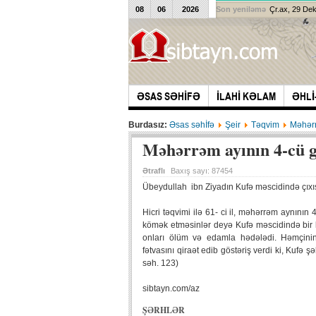
08
06
2026
Son yeniləmə
Çr.ax, 29 De
ƏSAS SƏHİFƏ
İLAHİ KƏLAM
ƏHLİ
Burdasız:
Əsas səhİfə
Şeir
Təqvim
Məhərr
Məhərrəm ayının 4-cü 
Ətraflı
Baxış sayı:
87454
Übeydullah ibn Ziyadın Kufə məscidində çıxı
Hicri təqvimi ilə 61- ci il, məhərrəm aynın
kömək etməsinlər deyə Kufə məscidində bir k
onları ölüm və edamla hədələdi. Həmçini
fətvasını qiraət edib göstəriş verdi ki, Kufə ş
səh. 123)
sibtayn.com/az
ŞƏRHLƏR