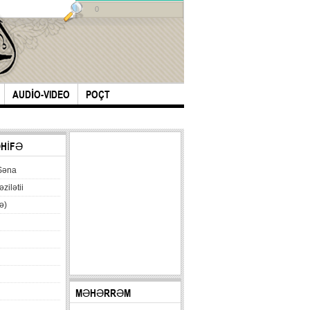
0
AUDİO-VIDEO
POÇT
ƏHİFƏ
Səna
əzilətii
ə)
MƏHƏRRƏM