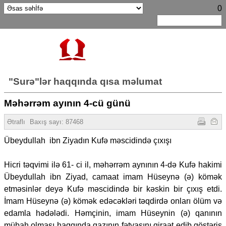
0
"Surə"lər haqqında qısa məlumat
Məhərrəm ayının 4-cü günü
Ətraflı
Baxış sayı:
87468
Übeydullah ibn Ziyadın Kufə məscidində çıxışı
Hicri təqvimi ilə 61- ci il, məhərrəm aynının 4-də Kufə hakimi
Übeydullah ibn Ziyad, camaat imam Hüseynə (ə) kömək
etməsinlər deyə Kufə məscidində bir kəskin bir çıxış etdi.
İmam Hüseynə (ə) kömək edəcəkləri təqdirdə onları ölüm və
edamla hədələdi. Həmçinin, imam Hüseynin (ə) qanının
mübah olması haqqında qazının fətvasını qiraət edib göstəriş