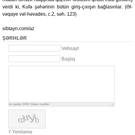
verdi ki, Kufə şəhərinin bütün giriş-çıxışın bağlasınlar. (Əl-
vəqaye vəl-həvades, c.2, səh. 123)
sibtayn.com/az
ŞƏRHLƏR
Vebsayt
Başlıq
ön şəkilçi
2000
Qalan həriflər
Yeniləmə