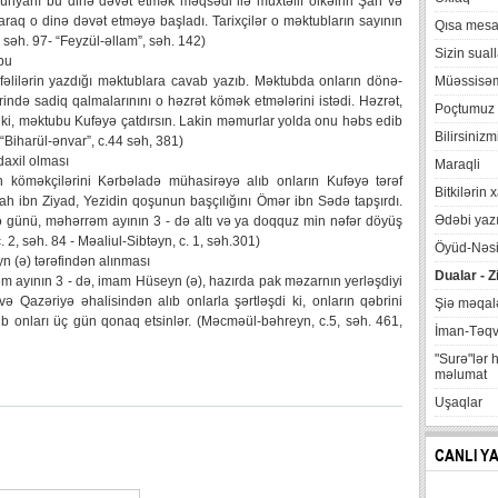
ünyanı bu dinə dəvət etmək məqsədi ilə müxtəlif ölkəlrin Şah və
raq o dinə dəvət etməyə başladı. Tarixçilər o məktubların sayının
Qısa mesa
 səh. 97- “Feyzül-əllam”, səh. 142)
Sizin suall
bu
lilərin yazdığı məktublara cavab yazıb. Məktubda onların dönə-
Müəssisə
rində sadiq qalmalarınını o həzrət kömək etmələrini istədi. Həzrət,
Poçtumuz
ki, məktubu Kufəyə çatdırsın. Lakin məmurlar yolda onu həbs edib
Bilirsinizm
- “Biharül-ənvar”, c.44 səh, 381)
axil olması
Maraqli
köməkçilərini Kərbəladə mühasirəyə alıb onların Kufəyə tərəf
Bitkilərin 
ah ibn Ziyad, Yezidin qoşunun başçılığını Ömər ibn Sədə tapşırdı.
Ədəbi yazı
ümə günü, məhərrəm ayının 3 - də altı və ya doqquz min nəfər döyüş
. 2, səh. 84 - Məaliul-Sibtəyn, c. 1, səh.301)
Öyüd-Nəsi
n (ə) tərəfindən alınması
Dualar - Z
rəm ayının 3 - də, imam Hüseyn (ə), hazırda pak məzarnın yerləşdiyi
 Qazəriyə əhalisindən alıb onlarla şərtləşdi ki, onların qəbrini
Şiə məqalə
ib onları üç gün qonaq etsinlər. (Məcməül-bəhreyn, c.5, səh. 461,
İman-Təq
"Surə"lər 
məlumat
Uşaqlar
CANLI Y