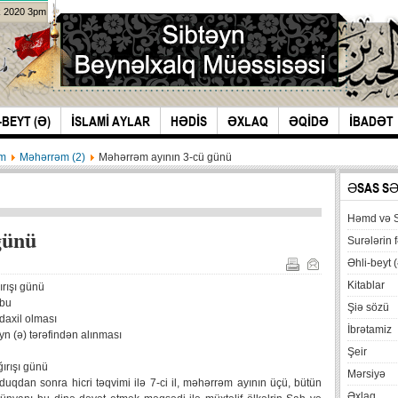
k 2020 3pm
-BEYT (Ə)
İSLAMİ AYLAR
HƏDİS
ƏXLAQ
ƏQİDƏ
İBADƏT
im
Məhərrəm (2)
Məhərrəm ayının 3-cü günü
ƏSAS S
Həmd və 
günü
Surələrin f
Əhli-beyt (
Kitablar
rışı günü
ubu
Şiə sözü
daxil olması
İbrətamiz
yn (ə) tərəfindən alınması
Şeir
ırışı günü
Mərsiyə
uqdan sonra hicri təqvimi ilə 7-ci il, məhərrəm ayının üçü, bütün
Əxlaq