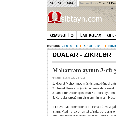
08
08
2026
Son yeniləmə
Çr.ax, 29 De
ƏSAS SƏHİFƏ
İLAHİ KƏLAM
ƏHLİ
Burdasız:
Əsas səhİfə
Dualar - Zikrlər
Təqv
DUALAR - ZIKRLƏR
Məhərrəm ayının 3-cü 
Ətraflı
Baxış sayı:
87915
1. Həzrət Məhəmmədin (s) islama dünəvi çağı
2. Həzrət Hüseynin (s) Kufə camaatına məkt
3. Ömər ibn Sədin qoşunun Kərbəla diyarına 
4. Kərbəla torpağının bir qisminin imam Hüse
1-Həzrət Məhəmmədin (s) islama dünyəvi çağ
İslam, Mədinə və onun ətrafında bərqərar old