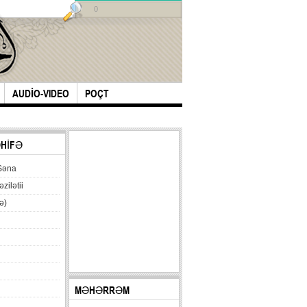
0
AUDİO-VIDEO
POÇT
ƏHİFƏ
Səna
əzilətii
ə)
MƏHƏRRƏM