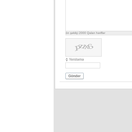
ön şəkilçi
2000
Qalan həriflər
Yeniləmə
Göndər