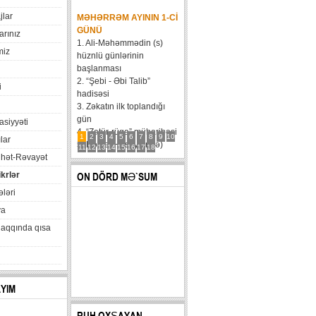
jlar
MƏHƏRRƏM AYININ 1-CI
GÜNÜ
arınız
1. Ali-Məhəmmədin (s)
miz
hüznlü günlərinin
başlanması
2. “Şebi - Əbi Talib”
i
hadisəsi
3. Zəkatın ilk toplandığı
gün
xasiyyəti
4. “Zatür-rüqa” müharibəsi
1
2
3
4
5
6
7
8
9
10
lar
5. Həzrət Hüseynin (ə)
11
12
13
14
15
16
17
18
hət-Rəvayət
karvanının Bəni Məqatilin
qəsrinə çatması
ikrlər
ON DÖRD MƏ`SUM
6....
ləri
va
haqqında qısa
AYIM
RUH OXŞAYAN