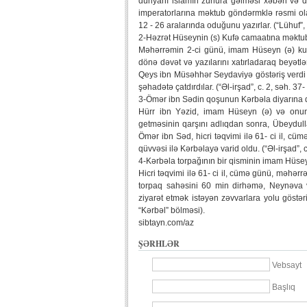
dünyanı islamın zühura gəlməsi xəbəri və d
imperatorlarına məktub göndərmklə rəsmi ola
12 - 26 aralarında oduğunu yazırlar. (“Lühuf”,
2-Həzrət Hüseynin (s) Kufə camaatına məktu
Məhərrəmin 2-ci günü, imam Hüseyn (ə) kufə
dönə dəvət və yazılarını xatırladaraq beyətlə
Qeys ibn Müsəhhər Seydaviyə göstəriş verdi 
şəhadətə çatdırdılar. (“Əl-irşad”, c. 2, səh. 37
3-Ömər ibn Sədin qoşunun Kərbəla diyarına d
Hürr ibn Yəzid, imam Hüseyn (ə) və onun 
getməsinin qarşını adlıqdan sonra, Übeydull
Ömər ibn Səd, hicri təqvimi ilə 61- ci il, c
qüvvəsi ilə Kərbəlayə varid oldu. (“Əl-irşad”, c
4-Kərbəla torpağının bir qisminin imam Hüsey
Hicri təqvimi ilə 61- ci il, cümə günü, məhər
torpaq sahəsini 60 min dirhəmə, Neynəva və
ziyarət etmək istəyən zəvvarlara yolu göstər
“Kərbəl” bölməsi).
sibtayn.com/az
ŞƏRHLƏR
Vebsayt
Başlıq