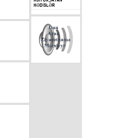
HƏDİSLƏR