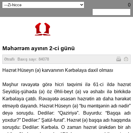
0
Məhərrəm ayının 2-ci günü
Ətraflı
Baxış sayı:
84078
Həzrət Hüseyn (ə) karvanının Kərbəlaya daxil olması
Məşhur rəvayətə görə hicri təqvimi ilə 61-ci ildə həzrət
Seyidüş-şühəda (ə) öz Əhli-beyt (ə) və əshabı ilə birkikdə
Kərbəlaya çatdı. Rəvayətə əsasən həzrətin atı daha hərəkət
etməyıb dayandı. Həzrət Hüseyn (ə) “bu məntqənin adı nədir”
deyə soruşdu. Dedilər: “Qaziriyə”. Buyurdu: “Başqa adı
yoxdur?” Dedilər:” Şatül-furat”. Həzrət (ə) başqa adı haqqında
soruşdu: Dedilər: Kərbəla. O zaman həzrət ürəkdən bir ah