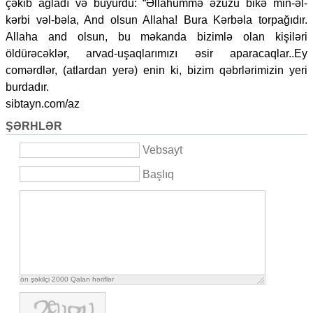
çəkib ağladı və buyurdu: “Əllahummə əzuzu bikə min-əl-
kərbi vəl-bəla, And olsun Allaha! Bura Kərbəla torpağıdır.
Allaha and olsun, bu məkanda bizimlə olan kişiləri
öldürəcəklər, arvad-uşaqlarımızı əsir aparacaqlar..Ey
comərdlər, (atlardan yerə) enin ki, bizim qəbrlərimizin yeri
burdadır.
sibtayn.com/az
ŞƏRHLƏR
Vebsayt
Başlıq
ön şəkilçi
2000
Qalan həriflər