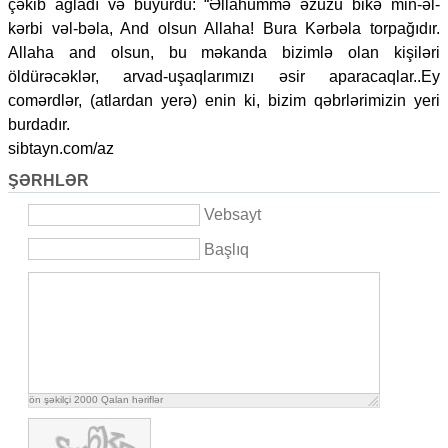
çəkib ağladı və buyurdu: “Əllahummə əzuzu bikə min-əl-
kərbi vəl-bəla, And olsun Allaha! Bura Kərbəla torpağıdır.
Allaha and olsun, bu məkanda bizimlə olan kişiləri
öldürəcəklər, arvad-uşaqlarımızı əsir aparacaqlar..Ey
comərdlər, (atlardan yerə) enin ki, bizim qəbrlərimizin yeri
burdadır.
sibtayn.com/az
ŞƏRHLƏR
Vebsayt
Başlıq
ön şəkilçi
2000
Qalan həriflər