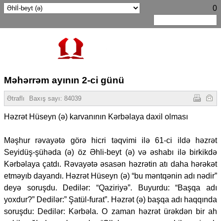
0
Məhərrəm ayının 2-ci günü
Ətraflı
Baxış sayı:
84039
Həzrət Hüseyn (ə) karvanının Kərbəlaya daxil olması
Məşhur rəvayətə görə hicri təqvimi ilə 61-ci ildə həzrət
Seyidüş-şühəda (ə) öz Əhli-beyt (ə) və əshabı ilə birkikdə
Kərbəlaya çatdı. Rəvayətə əsasən həzrətin atı daha hərəkət
etməyıb dayandı. Həzrət Hüseyn (ə) “bu məntqənin adı nədir”
deyə soruşdu. Dedilər: “Qaziriyə”. Buyurdu: “Başqa adı
yoxdur?” Dedilər:” Şatül-furat”. Həzrət (ə) başqa adı haqqında
soruşdu: Dedilər: Kərbəla. O zaman həzrət ürəkdən bir ah