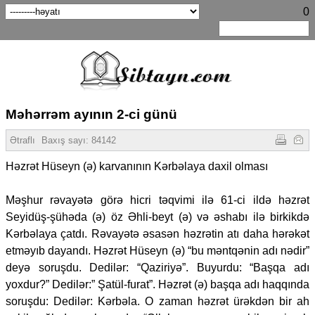
0
Məhərrəm ayının 2-ci günü
Ətraflı
Baxış sayı:
84142
Həzrət Hüseyn (ə) karvanının Kərbəlaya daxil olması
Məşhur rəvayətə görə hicri təqvimi ilə 61-ci ildə həzrət
Seyidüş-şühəda (ə) öz Əhli-beyt (ə) və əshabı ilə birkikdə
Kərbəlaya çatdı. Rəvayətə əsasən həzrətin atı daha hərəkət
etməyıb dayandı. Həzrət Hüseyn (ə) “bu məntqənin adı nədir”
deyə soruşdu. Dedilər: “Qaziriyə”. Buyurdu: “Başqa adı
yoxdur?” Dedilər:” Şatül-furat”. Həzrət (ə) başqa adı haqqında
soruşdu: Dedilər: Kərbəla. O zaman həzrət ürəkdən bir ah