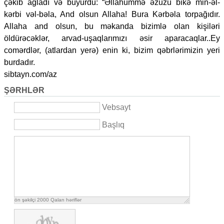
çəkib ağladı və buyurdu: “Əllahummə əzuzu bikə min-əl-
kərbi vəl-bəla, And olsun Allaha! Bura Kərbəla torpağıdır.
Allaha and olsun, bu məkanda bizimlə olan kişiləri
öldürəcəklər, arvad-uşaqlarımızı əsir aparacaqlar..Ey
comərdlər, (atlardan yerə) enin ki, bizim qəbrlərimizin yeri
burdadır.
sibtayn.com/az
ŞƏRHLƏR
Vebsayt
Başlıq
ön şəkilçi
2000
Qalan həriflər