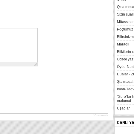
Qısa mesa
Sizin suall
Müəssisə
Poçtumuz
Bilirsinizm
Maraqli
Bitkilərin 
Ədəbi yazı
Öyüd-Nəsi
Dualar - Zi
Şiə məqalə
İman-Təq
"Surə"lər 
məlumat
Uşaqlar
JComments
CANLI Y