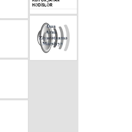
HƏDİSLƏR