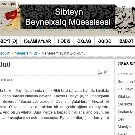
k 2020 3pm
-BEYT (Ə)
İSLAMİ AYLAR
HƏDİS
ƏXLAQ
ƏQİDƏ
İBADƏT
Təqvim
Məhərrəm (2)
Məhərrəm ayının 2-ci günü
günü
ƏSAS S
Həmd və 
l olması
Surələrin f
Əhli-beyt (
ldə həzrət Seyidüş-şühəda (ə) öz Əhli-beyt (ə) və əshabı ilə birkikdə
tı daha hərəkət etməyıb dayandı. Həzrət Hüseyn (ə) “bu məntqənin
Kitablar
. Buyurdu: “Başqa adı yoxdur?” Dedilər:” Şatül-furat”. Həzrət (ə)
Şiə sözü
bəla. O zaman həzrət ürəkdən bir ah çəkib ağladı və buyurdu:
İbrətamiz
, And olsun Allaha! Bura Kərbəla torpağıdır. Allaha and olsun, bu
arvad-uşaqlarımızı əsir aparacaqlar..Ey comərdlər, (atlardan yerə)
Şeir
Mərsiyə
Əxlaq