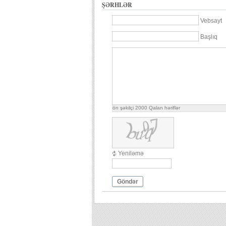
ŞƏRHLƏR
Vebsayt
Başlıq
ön şəkilçi
2000
Qalan həriflər
Yeniləmə
Göndər