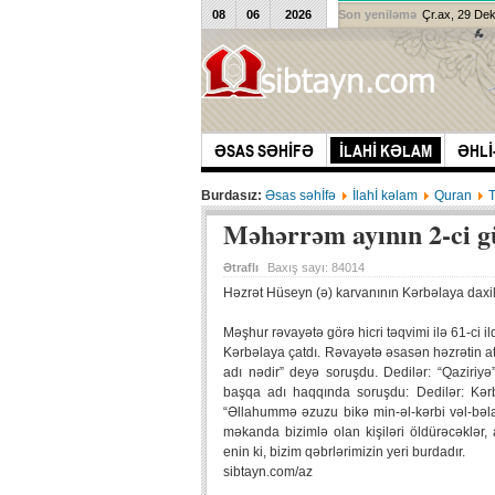
08
06
2026
Son yeniləmə
Çr.ax, 29 De
ƏSAS SƏHİFƏ
İLAHİ KƏLAM
ƏHLİ
Burdasız:
Əsas səhİfə
İlahİ kəlam
Quran
Məhərrəm ayının 2-ci 
Ətraflı
Baxış sayı:
84014
Həzrət Hüseyn (ə) karvanının Kərbəlaya daxi
Məşhur rəvayətə görə hicri təqvimi ilə 61-ci i
Kərbəlaya çatdı. Rəvayətə əsasən həzrətin a
adı nədir” deyə soruşdu. Dedilər: “Qaziriyə”
başqa adı haqqında soruşdu: Dedilər: Kər
“Əllahummə əzuzu bikə min-əl-kərbi vəl-bəla
məkanda bizimlə olan kişiləri öldürəcəklər, 
enin ki, bizim qəbrlərimizin yeri burdadır.
sibtayn.com/az