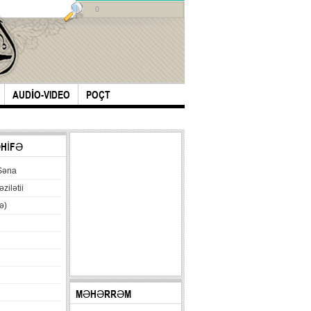
0
AUDİO-VIDEO
POÇT
ƏHİFƏ
Səna
əzilətii
ə)
MƏHƏRRƏM