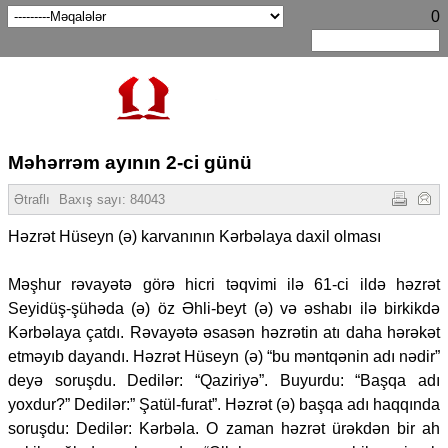
0
Məhərrəm ayının 2-ci günü
Ətraflı
Baxış sayı:
84043
Həzrət Hüseyn (ə) karvanının Kərbəlaya daxil olması
Məşhur rəvayətə görə hicri təqvimi ilə 61-ci ildə həzrət
Seyidüş-şühəda (ə) öz Əhli-beyt (ə) və əshabı ilə birkikdə
Kərbəlaya çatdı. Rəvayətə əsasən həzrətin atı daha hərəkət
etməyıb dayandı. Həzrət Hüseyn (ə) “bu məntqənin adı nədir”
deyə soruşdu. Dedilər: “Qaziriyə”. Buyurdu: “Başqa adı
yoxdur?” Dedilər:” Şatül-furat”. Həzrət (ə) başqa adı haqqında
soruşdu: Dedilər: Kərbəla. O zaman həzrət ürəkdən bir ah