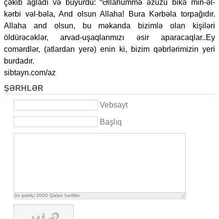
çəkib ağladı və buyurdu: “Əllahummə əzuzu bikə min-əl-
kərbi vəl-bəla, And olsun Allaha! Bura Kərbəla torpağıdır.
Allaha and olsun, bu məkanda bizimlə olan kişiləri
öldürəcəklər, arvad-uşaqlarımızı əsir aparacaqlar..Ey
comərdlər, (atlardan yerə) enin ki, bizim qəbrlərimizin yeri
burdadır.
sibtayn.com/az
ŞƏRHLƏR
Vebsayt
Başlıq
ön şəkilçi
2000
Qalan həriflər