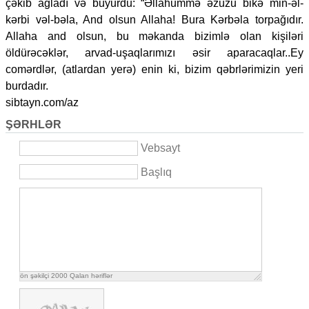
çəkib ağladı və buyurdu: “Əllahummə əzuzu bikə min-əl-
kərbi vəl-bəla, And olsun Allaha! Bura Kərbəla torpağıdır.
Allaha and olsun, bu məkanda bizimlə olan kişiləri
öldürəcəklər, arvad-uşaqlarımızı əsir aparacaqlar..Ey
comərdlər, (atlardan yerə) enin ki, bizim qəbrlərimizin yeri
burdadır.
sibtayn.com/az
ŞƏRHLƏR
Vebsayt
Başlıq
ön şəkilçi
2000
Qalan həriflər