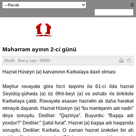
0
Məhərrəm ayının 2-ci günü
Ətraflı
Baxış sayı:
84050
Həzrət Hüseyn (ə) karvanının Kərbəlaya daxil olması
Məşhur rəvayətə görə hicri təqvimi ilə 61-ci ildə həzrət
Seyidüş-şühəda (ə) öz Əhli-beyt (ə) və əshabı ilə birkikdə
Kərbəlaya çatdı. Rəvayətə əsasən həzrətin atı daha hərəkət
etməyıb dayandı. Həzrət Hüseyn (ə) “bu məntqənin adı nədir”
deyə soruşdu. Dedilər: “Qaziriyə”. Buyurdu: “Başqa adı
yoxdur?” Dedilər:” Şatül-furat”. Həzrət (ə) başqa adı haqqında
soruşdu: Dedilər: Kərbəla. O zaman həzrət ürəkdən bir ah