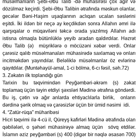
müsəlmanların Şebi-Əbu Talib -də mühasirəsi çox ağır və
dözülməz keçirdi. Şebi-Əbu Talibin ətrafında məskun olanlar,
gecələr Bəni-Haşim uşaqlarının aclıqan ucalan səslərini
eşitdi. İki ildən bir neçə ay keçdikdən sonra Allahın əmri ilə
qarşıqalar o müqaviləni təkcə orada yazılmış Allahın adı
istisna olmaqla bütünlüklə yeyib aradan qaldırdılar. Həzrət
Əbu Talib (ə) müşriklərə o möcüzəni xəbər verdi. Onlar
çarəsiz qalıb müsəlmanaları mühasirədə saxlamaq və onları
incitməkdən yayındılar. Beləliklə müsəlmanlar öz evlərinə
qayıtdılar. (Muntəhayül-amal, 1-ci bölmə, 6-cı fəsil, səh.72)
3. Zəkatın ilk toplandığı gün
Tarixin bu təqvimindən Peyğəmbəri-əkrəm (s) zəkat
toplamaq üçün təyin etdiyi şəxsləri Mədinə ətrafına göndərdi.
Bu iş, çətin və ağır anlarda ehtiyaclılarla birlik, onların
dərdinə şərik olmaq və çarəsizlər üçün bir ümid nəsimi idi.
4. “Zatür-rüqa” müharibəsi
Hicri təqvimi ilə 4-cü il, Qüreyş kafirləri Mədinə ətrafında olan
qəbilələri, o şəhəri mühasirəyə almaq üçün sövq etdilər.
İslamın əziz peyğəmbəri (s) 400 (digər bir nəqlə əsasən 700)