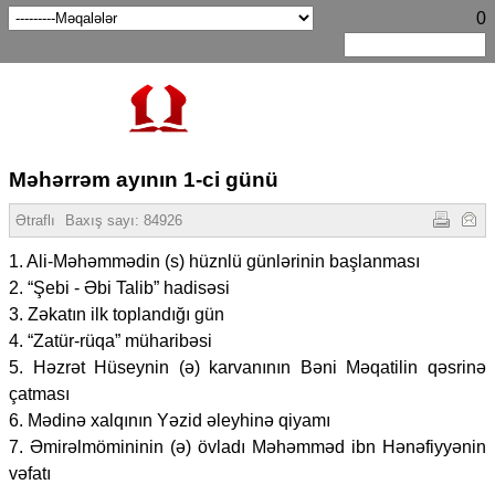
0
Məhərrəm ayının 1-ci günü
Ətraflı
Baxış sayı:
84926
1. Ali-Məhəmmədin (s) hüznlü günlərinin başlanması
2. “Şebi - Əbi Talib” hadisəsi
3. Zəkatın ilk toplandığı gün
4. “Zatür-rüqa” müharibəsi
5. Həzrət Hüseynin (ə) karvanının Bəni Məqatilin qəsrinə
çatması
6. Mədinə xalqının Yəzid əleyhinə qiyamı
7. Əmirəlmömininin (ə) övladı Məhəmməd ibn Hənəfiyyənin
vəfatı