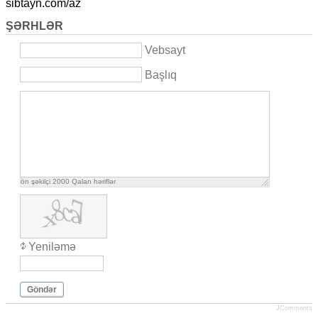
sibtayn.com/az
ŞƏRHLƏR
Vebsayt
Başlıq
ön şəkilçi
2000
Qalan həriflər
Yeniləmə
Göndər
JComments