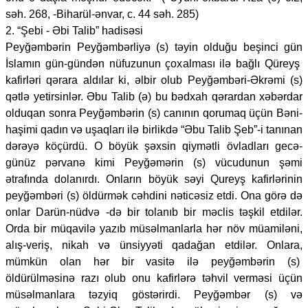
səh. 268, -Biharül-ənvar, c. 44 səh. 285)
2. “Şebi - Əbi Talib” hadisəsi
Peyğəmbərin Peyğəmbərliyə (s) təyin olduğu beşinci gün
İslamın gün-gündən nüfuzunun çoxalması ilə bağlı Qüreyş
kafirləri qərara aldılar ki, əlbir olub Peyğəmbəri-Əkrəmi (s)
qətlə yetirsinlər. Əbu Talib (ə) bu bədxah qərardan xəbərdar
olduqan sonra Peyğəmbərin (s) canının qorumaq üçün Bəni-
haşimi qadın və uşaqları ilə birlikdə “Əbu Talib Şeb”-i tanınan
dərəyə köçürdü. O böyük şəxsin qiymətli övladları gecə-
günüz pərvanə kimi Peyğəmərin (s) vücudunun şəmi
ətrafında dolanırdı. Onların böyük səyi Qureyş kafirlərinin
peyğəmbəri (s) öldürmək cəhdini nəticəsiz etdi. Ona görə də
onlar Darün-nüdvə -də bir tolanıb bir məclis təşkil etdilər.
Orda bir müqavilə yazıb müsəlmanlarla hər növ müamiləni,
alış-veriş, nikah və ünsiyyəti qadağan etdilər. Onlara,
mümkün olan hər bir vasitə ilə peyğəmbərin (s)
öldürülməsinə razı olub onu kafirlərə təhvil verməsi üçün
müsəlmanlara təzyiq göstərirdi. Peyğəmbər (s) və