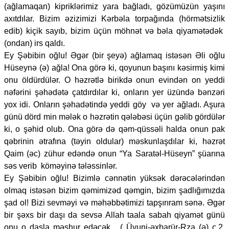
(ağlamaqan) kipriklərimiz yara bağladı, gözümüzün yaşını
axıtdılar. Bizim əzizimizi Kərbəla torpağında (hörmətsizlik
edib) kiçik sayıb, bizim üçün möhnət və bəla qiyamətədək
(ondan) irs qaldı.
Ey Şəbibin oğlu! Əgər (bir şeyə) ağlamaq istəsən Əli oğlu
Hüseynə (ə) ağla! Ona görə ki, qoyunun başını kəsirmiş kimi
onu öldürdülər. O həzrətlə birikdə onun evindən on yeddi
nəfərini şəhədətə çatdırdılar ki, onların yer üzündə bənzəri
yox idi. Onların şəhadətində yeddi göy və yer ağladı. Aşura
günü dörd min mələk o həzrətin qələbəsi üçün gəlib gördülər
ki, o şəhid olub. Ona görə də qəm-qüssəli halda onun pak
qəbrinin ətrafına (təyin oldular) məskunlaşdılar ki, həzrət
Qaim (əc) zühur edəndə onun “Ya Saratəl-Hüseyn” şüarına
səs verib köməyinə tələssinlər.
Ey Şəbibin oğlu! Bizimlə cənnətin yüksək dərəcələrindən
olmaq istəsən bizim qəmimizəd qəmgin, bizim şadlığımızda
şad ol! Bizi sevməyi və məhəbbətimizi tapşırıram sənə. Əgər
bir şəxs bir daşı da sevsə Allah taala sabah qiyamət günü
onu o daşla məşhur edəcək. ( Üyuni-əxbarür-Rza (ə) c.2,