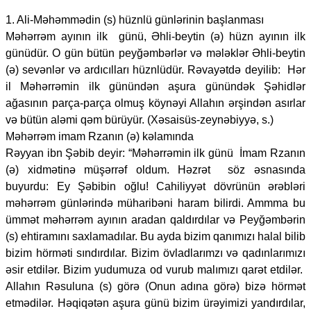
1. Ali-Məhəmmədin (s) hüznlü günlərinin başlanması
Məhərrəm ayının ilk günü, Əhli-beytin (ə) hüzn ayının ilk
günüdür. O gün bütün peyğəmbərlər və mələklər Əhli-beytin
(ə) sevənlər və ardıcılları hüznlüdür. Rəvayətdə deyilib: Hər
il Məhərrəmin ilk günündən aşura günündək Şəhidlər
ağasının parça-parça olmuş köynəyi Allahın ərşindən asırlar
və bütün aləmi qəm bürüyür. (Xəsaisüs-zeynəbiyyə, s.)
Məhərrəm imam Rzanın (ə) kəlamında
Rəyyan ibn Şəbib deyir: “Məhərrəmin ilk günü İmam Rzanın
(ə) xidmətinə müşərrəf oldum. Həzrət söz əsnasında
buyurdu: Ey Şəbibin oğlu! Cahiliyyət dövrünün ərəbləri
məhərrəm günlərində müharibəni haram bilirdi. Ammma bu
ümmət məhərrəm ayının aradan qaldırdılar və Peyğəmbərin
(s) ehtiramını saxlamadılar. Bu ayda bizim qanımızı halal bilib
bizim hörməti sındırdılar. Bizim övladlarımzı və qadınlarımızı
əsir etdilər. Bizim yudumuza od vurub malımızı qarət etdilər.
Allahın Rəsuluna (s) görə (Onun adına görə) bizə hörmət
etmədilər. Həqiqətən aşura günü bizim ürəyimizi yandırdılar,