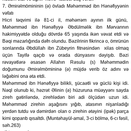
7. Əmirəlmömininin (ə) övladı Məhəmməd ibn Hənəfiyyənin
vəfatı
Hicri təqvimi ilə 81-ci il, məhərrəm ayının ilk günü,
Məhəmməd ibn Hənəfiyyə Əbdülməlik ibn Mərvannın
hakimiyyətdə olduğu dövrdə 65 yaşında ikən vəvat etdi və
Bəqi məzarlığında dəfn olundu. Bəzilrinin fikrincə o, ömrünün
sonlarında Əbdüllah ibn Zübeyrin fitnəsindən xilas olmaq
üçün Tayifə qaçıb və orada dünyasını dəyişıb. Bəzi
rəvayətlərə əsasən Allahın Rəsulu (s) Məhəmmədin
doğumunu Əmirəlmömininə (ə) müjdə verib öz adını və
ləğəbini ona əta etdi.
Məhəmməd ibn Hənəfiyyə bilikli, şücaətli və güclü kişi idi.
Nəql olunub ki, həzrət Əlinin (ə) hüzuruna müəyyənı sayda
zireh gətiriləndə, zirehlədən biri adi ölçüdən uzun idi.
Məhəmməd zirehin aşağısını yığıb, atasının nişanladığı
yerdən tutdu və dəmirdən olan o zirehin ətəyini (ipək) parça
kimi qoparıb qısaltdı. (Muntəhayül-amal, 3-ci bölmə, 6-cı fəsil,
səh.263)