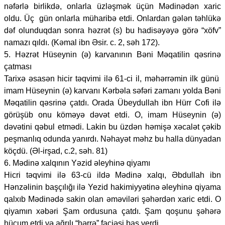
nəfərlə birlikdə, onlarla üzləşmək üçün Mədinədən xaric
oldu. Üç gün onlarla müharibə etdi. Onlardan gələn təhlükə
dəf olunduqdan sonra həzrət (s) bu hadisəyəyə görə “xöfv”
namazı qıldı. (Kəmal ibn Əsir. c. 2, səh 172).
5. Həzrət Hüseynin (ə) karvanının Bəni Məqatilin qəsrinə
çatması
Tarixə əsasən hicir təqvimi ilə 61-ci il, məhərrəmin ilk günü
imam Hüseynin (ə) karvanı Kərbəla səfəri zamanı yolda Bəni
Məqatilin qəsrinə çatdı. Orada Übeydullah ibn Hürr Cofi ilə
görüşüb onu köməyə dəvət etdi. O, imam Hüseynin (ə)
dəvətini qəbul etmədi. Lakin bu üzdən həmişə xəcalət çəkib
peşmanlıq odunda yanırdı. Nəhayət məhz bu halla dünyadan
köçdü. (Əl-irşad, c.2, səh. 81)
6. Mədinə xalqının Yəzid əleyhinə qiyamı
Hicri təqvimi ilə 63-cü ildə Mədinə xalqı, Əbdullah ibn
Hənzəlinin başçılığı ilə Yezid hakimiyyətinə əleyhinə qiyama
qalxıb Mədinədə sakin olan əməviləri şəhərdən xaric etdi. O
qiyamın xəbəri Şam ordusuna çatdı. Şam qoşunu şəhərə
hücum etdi və ağrılı “hərrə” faciəsi baş verdi.