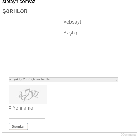
sibtayn.com/az
ŞƏRHLƏR
Vebsayt
Başlıq
ön şəkilçi
2000
Qalan həriflər
Yeniləmə
Göndər
JComments