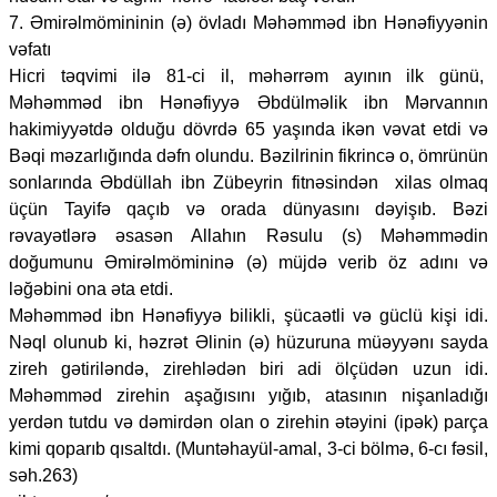
7. Əmirəlmömininin (ə) övladı Məhəmməd ibn Hənəfiyyənin
vəfatı
Hicri təqvimi ilə 81-ci il, məhərrəm ayının ilk günü,
Məhəmməd ibn Hənəfiyyə Əbdülməlik ibn Mərvannın
hakimiyyətdə olduğu dövrdə 65 yaşında ikən vəvat etdi və
Bəqi məzarlığında dəfn olundu. Bəzilrinin fikrincə o, ömrünün
sonlarında Əbdüllah ibn Zübeyrin fitnəsindən xilas olmaq
üçün Tayifə qaçıb və orada dünyasını dəyişıb. Bəzi
rəvayətlərə əsasən Allahın Rəsulu (s) Məhəmmədin
doğumunu Əmirəlmömininə (ə) müjdə verib öz adını və
ləğəbini ona əta etdi.
Məhəmməd ibn Hənəfiyyə bilikli, şücaətli və güclü kişi idi.
Nəql olunub ki, həzrət Əlinin (ə) hüzuruna müəyyənı sayda
zireh gətiriləndə, zirehlədən biri adi ölçüdən uzun idi.
Məhəmməd zirehin aşağısını yığıb, atasının nişanladığı
yerdən tutdu və dəmirdən olan o zirehin ətəyini (ipək) parça
kimi qoparıb qısaltdı. (Muntəhayül-amal, 3-ci bölmə, 6-cı fəsil,
səh.263)