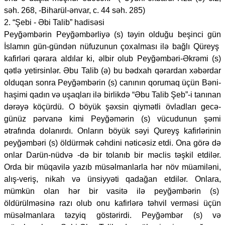
səh. 268, -Biharül-ənvar, c. 44 səh. 285)
2. “Şebi - Əbi Talib” hadisəsi
Peyğəmbərin Peyğəmbərliyə (s) təyin olduğu beşinci gün
İslamın gün-gündən nüfuzunun çoxalması ilə bağlı Qüreyş
kafirləri qərara aldılar ki, əlbir olub Peyğəmbəri-Əkrəmi (s)
qətlə yetirsinlər. Əbu Talib (ə) bu bədxah qərardan xəbərdar
olduqan sonra Peyğəmbərin (s) canının qorumaq üçün Bəni-
haşimi qadın və uşaqları ilə birlikdə “Əbu Talib Şeb”-i tanınan
dərəyə köçürdü. O böyük şəxsin qiymətli övladları gecə-
günüz pərvanə kimi Peyğəmərin (s) vücudunun şəmi
ətrafında dolanırdı. Onların böyük səyi Qureyş kafirlərinin
peyğəmbəri (s) öldürmək cəhdini nəticəsiz etdi. Ona görə də
onlar Darün-nüdvə -də bir tolanıb bir məclis təşkil etdilər.
Orda bir müqavilə yazıb müsəlmanlarla hər növ müamiləni,
alış-veriş, nikah və ünsiyyəti qadağan etdilər. Onlara,
mümkün olan hər bir vasitə ilə peyğəmbərin (s)
öldürülməsinə razı olub onu kafirlərə təhvil verməsi üçün
müsəlmanlara təzyiq göstərirdi. Peyğəmbər (s) və