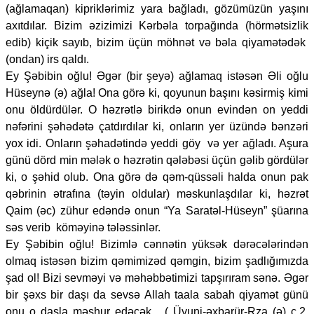
(ağlamaqan) kipriklərimiz yara bağladı, gözümüzün yaşını
axıtdılar. Bizim əzizimizi Kərbəla torpağında (hörmətsizlik
edib) kiçik sayıb, bizim üçün möhnət və bəla qiyamətədək
(ondan) irs qaldı.
Ey Şəbibin oğlu! Əgər (bir şeyə) ağlamaq istəsən Əli oğlu
Hüseynə (ə) ağla! Ona görə ki, qoyunun başını kəsirmiş kimi
onu öldürdülər. O həzrətlə birikdə onun evindən on yeddi
nəfərini şəhədətə çatdırdılar ki, onların yer üzündə bənzəri
yox idi. Onların şəhadətində yeddi göy və yer ağladı. Aşura
günü dörd min mələk o həzrətin qələbəsi üçün gəlib gördülər
ki, o şəhid olub. Ona görə də qəm-qüssəli halda onun pak
qəbrinin ətrafına (təyin oldular) məskunlaşdılar ki, həzrət
Qaim (əc) zühur edəndə onun “Ya Saratəl-Hüseyn” şüarına
səs verib köməyinə tələssinlər.
Ey Şəbibin oğlu! Bizimlə cənnətin yüksək dərəcələrindən
olmaq istəsən bizim qəmimizəd qəmgin, bizim şadlığımızda
şad ol! Bizi sevməyi və məhəbbətimizi tapşırıram sənə. Əgər
bir şəxs bir daşı da sevsə Allah taala sabah qiyamət günü
onu o daşla məşhur edəcək. ( Üyuni-əxbarür-Rza (ə) c.2,