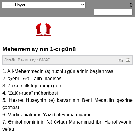
0
Məhərrəm ayının 1-ci günü
Ətraflı
Baxış sayı:
84897
1. Ali-Məhəmmədin (s) hüznlü günlərinin başlanması
2. “Şebi - Əbi Talib” hadisəsi
3. Zəkatın ilk toplandığı gün
4. “Zatür-rüqa” müharibəsi
5. Həzrət Hüseynin (ə) karvanının Bəni Məqatilin qəsrinə
çatması
6. Mədinə xalqının Yəzid əleyhinə qiyamı
7. Əmirəlmömininin (ə) övladı Məhəmməd ibn Hənəfiyyənin
vəfatı