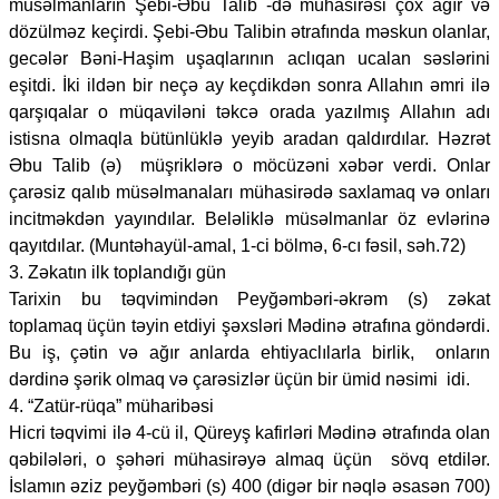
müsəlmanların Şebi-Əbu Talib -də mühasirəsi çox ağır və
dözülməz keçirdi. Şebi-Əbu Talibin ətrafında məskun olanlar,
gecələr Bəni-Haşim uşaqlarının aclıqan ucalan səslərini
eşitdi. İki ildən bir neçə ay keçdikdən sonra Allahın əmri ilə
qarşıqalar o müqaviləni təkcə orada yazılmış Allahın adı
istisna olmaqla bütünlüklə yeyib aradan qaldırdılar. Həzrət
Əbu Talib (ə) müşriklərə o möcüzəni xəbər verdi. Onlar
çarəsiz qalıb müsəlmanaları mühasirədə saxlamaq və onları
incitməkdən yayındılar. Beləliklə müsəlmanlar öz evlərinə
qayıtdılar. (Muntəhayül-amal, 1-ci bölmə, 6-cı fəsil, səh.72)
3. Zəkatın ilk toplandığı gün
Tarixin bu təqvimindən Peyğəmbəri-əkrəm (s) zəkat
toplamaq üçün təyin etdiyi şəxsləri Mədinə ətrafına göndərdi.
Bu iş, çətin və ağır anlarda ehtiyaclılarla birlik, onların
dərdinə şərik olmaq və çarəsizlər üçün bir ümid nəsimi idi.
4. “Zatür-rüqa” müharibəsi
Hicri təqvimi ilə 4-cü il, Qüreyş kafirləri Mədinə ətrafında olan
qəbilələri, o şəhəri mühasirəyə almaq üçün sövq etdilər.
İslamın əziz peyğəmbəri (s) 400 (digər bir nəqlə əsasən 700)