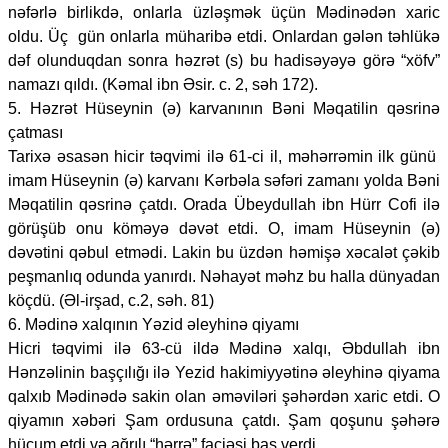
nəfərlə birlikdə, onlarla üzləşmək üçün Mədinədən xaric
oldu. Üç gün onlarla müharibə etdi. Onlardan gələn təhlükə
dəf olunduqdan sonra həzrət (s) bu hadisəyəyə görə “xöfv”
namazı qıldı. (Kəmal ibn Əsir. c. 2, səh 172).
5. Həzrət Hüseynin (ə) karvanının Bəni Məqatilin qəsrinə
çatması
Tarixə əsasən hicir təqvimi ilə 61-ci il, məhərrəmin ilk günü
imam Hüseynin (ə) karvanı Kərbəla səfəri zamanı yolda Bəni
Məqatilin qəsrinə çatdı. Orada Übeydullah ibn Hürr Cofi ilə
görüşüb onu köməyə dəvət etdi. O, imam Hüseynin (ə)
dəvətini qəbul etmədi. Lakin bu üzdən həmişə xəcalət çəkib
peşmanlıq odunda yanırdı. Nəhayət məhz bu halla dünyadan
köçdü. (Əl-irşad, c.2, səh. 81)
6. Mədinə xalqının Yəzid əleyhinə qiyamı
Hicri təqvimi ilə 63-cü ildə Mədinə xalqı, Əbdullah ibn
Hənzəlinin başçılığı ilə Yezid hakimiyyətinə əleyhinə qiyama
qalxıb Mədinədə sakin olan əməviləri şəhərdən xaric etdi. O
qiyamın xəbəri Şam ordusuna çatdı. Şam qoşunu şəhərə
hücum etdi və ağrılı “hərrə” faciəsi baş verdi.