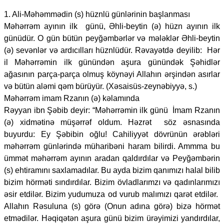
1. Ali-Məhəmmədin (s) hüznlü günlərinin başlanması
Məhərrəm ayının ilk günü, Əhli-beytin (ə) hüzn ayının ilk
günüdür. O gün bütün peyğəmbərlər və mələklər Əhli-beytin
(ə) sevənlər və ardıcılları hüznlüdür. Rəvayətdə deyilib: Hər
il Məhərrəmin ilk günündən aşura günündək Şəhidlər
ağasının parça-parça olmuş köynəyi Allahın ərşindən asırlar
və bütün aləmi qəm bürüyür. (Xəsaisüs-zeynəbiyyə, s.)
Məhərrəm imam Rzanın (ə) kəlamında
Rəyyan ibn Şəbib deyir: “Məhərrəmin ilk günü İmam Rzanın
(ə) xidmətinə müşərrəf oldum. Həzrət söz əsnasında
buyurdu: Ey Şəbibin oğlu! Cahiliyyət dövrünün ərəbləri
məhərrəm günlərində müharibəni haram bilirdi. Ammma bu
ümmət məhərrəm ayının aradan qaldırdılar və Peyğəmbərin
(s) ehtiramını saxlamadılar. Bu ayda bizim qanımızı halal bilib
bizim hörməti sındırdılar. Bizim övladlarımzı və qadınlarımızı
əsir etdilər. Bizim yudumuza od vurub malımızı qarət etdilər.
Allahın Rəsuluna (s) görə (Onun adına görə) bizə hörmət
etmədilər. Həqiqətən aşura günü bizim ürəyimizi yandırdılar,