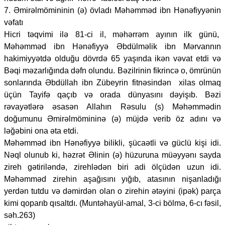
7. Əmirəlmömininin (ə) övladı Məhəmməd ibn Hənəfiyyənin
vəfatı
Hicri təqvimi ilə 81-ci il, məhərrəm ayının ilk günü,
Məhəmməd ibn Hənəfiyyə Əbdülməlik ibn Mərvannın
hakimiyyətdə olduğu dövrdə 65 yaşında ikən vəvat etdi və
Bəqi məzarlığında dəfn olundu. Bəzilrinin fikrincə o, ömrünün
sonlarında Əbdüllah ibn Zübeyrin fitnəsindən xilas olmaq
üçün Tayifə qaçıb və orada dünyasını dəyişıb. Bəzi
rəvayətlərə əsasən Allahın Rəsulu (s) Məhəmmədin
doğumunu Əmirəlmömininə (ə) müjdə verib öz adını və
ləğəbini ona əta etdi.
Məhəmməd ibn Hənəfiyyə bilikli, şücaətli və güclü kişi idi.
Nəql olunub ki, həzrət Əlinin (ə) hüzuruna müəyyənı sayda
zireh gətiriləndə, zirehlədən biri adi ölçüdən uzun idi.
Məhəmməd zirehin aşağısını yığıb, atasının nişanladığı
yerdən tutdu və dəmirdən olan o zirehin ətəyini (ipək) parça
kimi qoparıb qısaltdı. (Muntəhayül-amal, 3-ci bölmə, 6-cı fəsil,
səh.263)