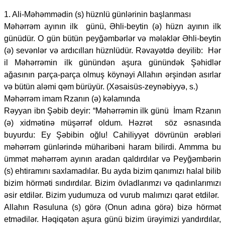
1. Ali-Məhəmmədin (s) hüznlü günlərinin başlanması
Məhərrəm ayının ilk günü, Əhli-beytin (ə) hüzn ayının ilk
günüdür. O gün bütün peyğəmbərlər və mələklər Əhli-beytin
(ə) sevənlər və ardıcılları hüznlüdür. Rəvayətdə deyilib: Hər
il Məhərrəmin ilk günündən aşura günündək Şəhidlər
ağasının parça-parça olmuş köynəyi Allahın ərşindən asırlar
və bütün aləmi qəm bürüyür. (Xəsaisüs-zeynəbiyyə, s.)
Məhərrəm imam Rzanın (ə) kəlamında
Rəyyan ibn Şəbib deyir: “Məhərrəmin ilk günü İmam Rzanın
(ə) xidmətinə müşərrəf oldum. Həzrət söz əsnasında
buyurdu: Ey Şəbibin oğlu! Cahiliyyət dövrünün ərəbləri
məhərrəm günlərində müharibəni haram bilirdi. Ammma bu
ümmət məhərrəm ayının aradan qaldırdılar və Peyğəmbərin
(s) ehtiramını saxlamadılar. Bu ayda bizim qanımızı halal bilib
bizim hörməti sındırdılar. Bizim övladlarımzı və qadınlarımızı
əsir etdilər. Bizim yudumuza od vurub malımızı qarət etdilər.
Allahın Rəsuluna (s) görə (Onun adına görə) bizə hörmət
etmədilər. Həqiqətən aşura günü bizim ürəyimizi yandırdılar,