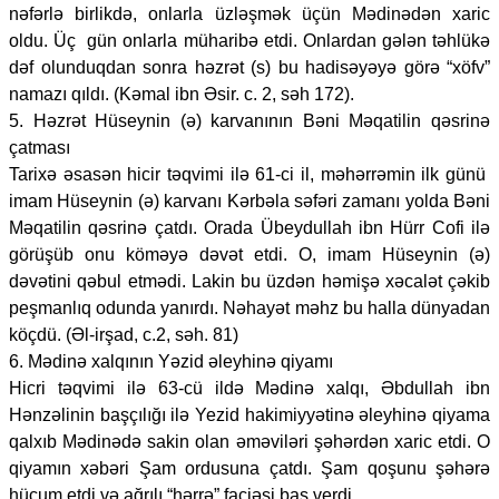
nəfərlə birlikdə, onlarla üzləşmək üçün Mədinədən xaric
oldu. Üç gün onlarla müharibə etdi. Onlardan gələn təhlükə
dəf olunduqdan sonra həzrət (s) bu hadisəyəyə görə “xöfv”
namazı qıldı. (Kəmal ibn Əsir. c. 2, səh 172).
5. Həzrət Hüseynin (ə) karvanının Bəni Məqatilin qəsrinə
çatması
Tarixə əsasən hicir təqvimi ilə 61-ci il, məhərrəmin ilk günü
imam Hüseynin (ə) karvanı Kərbəla səfəri zamanı yolda Bəni
Məqatilin qəsrinə çatdı. Orada Übeydullah ibn Hürr Cofi ilə
görüşüb onu köməyə dəvət etdi. O, imam Hüseynin (ə)
dəvətini qəbul etmədi. Lakin bu üzdən həmişə xəcalət çəkib
peşmanlıq odunda yanırdı. Nəhayət məhz bu halla dünyadan
köçdü. (Əl-irşad, c.2, səh. 81)
6. Mədinə xalqının Yəzid əleyhinə qiyamı
Hicri təqvimi ilə 63-cü ildə Mədinə xalqı, Əbdullah ibn
Hənzəlinin başçılığı ilə Yezid hakimiyyətinə əleyhinə qiyama
qalxıb Mədinədə sakin olan əməviləri şəhərdən xaric etdi. O
qiyamın xəbəri Şam ordusuna çatdı. Şam qoşunu şəhərə
hücum etdi və ağrılı “hərrə” faciəsi baş verdi.