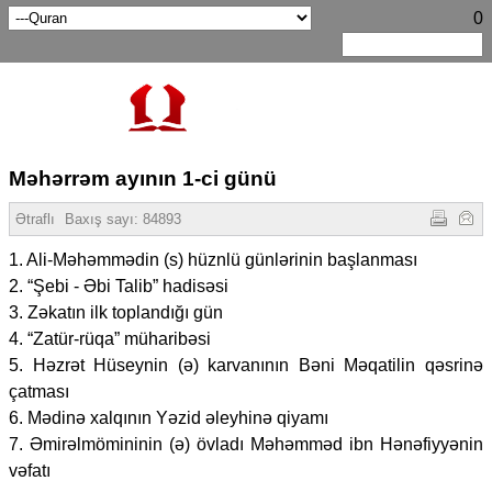
0
Məhərrəm ayının 1-ci günü
Ətraflı
Baxış sayı:
84893
1. Ali-Məhəmmədin (s) hüznlü günlərinin başlanması
2. “Şebi - Əbi Talib” hadisəsi
3. Zəkatın ilk toplandığı gün
4. “Zatür-rüqa” müharibəsi
5. Həzrət Hüseynin (ə) karvanının Bəni Məqatilin qəsrinə
çatması
6. Mədinə xalqının Yəzid əleyhinə qiyamı
7. Əmirəlmömininin (ə) övladı Məhəmməd ibn Hənəfiyyənin
vəfatı