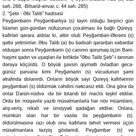
səh. 268, -Biharül-ənvar, c. 44 səh. 285)
2. “Şebi - Əbi Talib” hadisəsi
Peyğəmbərin Peyğəmbərliyə (s) təyin olduğu beşinci gün
İslamın gün-gündən nüfuzunun çoxalması ilə bağlı Qüreyş
kafirləri qərara aldılar ki, əlbir olub Peyğəmbəri-Əkrəmi (s)
qətlə yetirsinlər. Əbu Talib (ə) bu bədxah qərardan xəbərdar
olduqan sonra Peyğəmbərin (s) canının qorumaq üçün Bəni-
haşimi qadın və uşaqları ilə birlikdə “Əbu Talib Şeb”-i tanınan
dərəyə köçürdü. O böyük şəxsin qiymətli övladları gecə-
günüz pərvanə kimi Peyğəmərin (s) vücudunun şəmi
ətrafında dolanırdı. Onların böyük səyi Qureyş kafirlərinin
peyğəmbəri (s) öldürmək cəhdini nəticəsiz etdi. Ona görə də
onlar Darün-nüdvə -də bir tolanıb bir məclis təşkil etdilər.
Orda bir müqavilə yazıb müsəlmanlarla hər növ müamiləni,
alış-veriş, nikah və ünsiyyəti qadağan etdilər. Onlara,
mümkün olan hər bir vasitə ilə peyğəmbərin (s)
öldürülməsinə razı olub onu kafirlərə təhvil verməsi üçün
müsəlmanlara təzyiq göstərirdi. Peyğəmbər (s) və