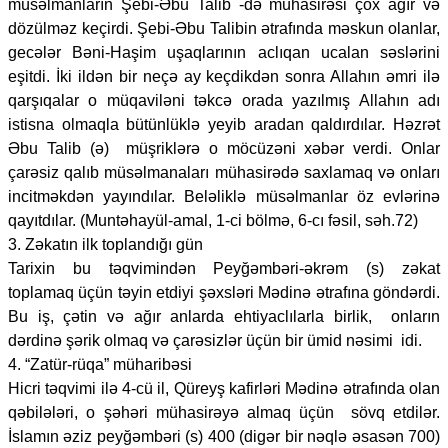
müsəlmanların Şebi-Əbu Talib -də mühasirəsi çox ağır və
dözülməz keçirdi. Şebi-Əbu Talibin ətrafında məskun olanlar,
gecələr Bəni-Haşim uşaqlarının aclıqan ucalan səslərini
eşitdi. İki ildən bir neçə ay keçdikdən sonra Allahın əmri ilə
qarşıqalar o müqaviləni təkcə orada yazılmış Allahın adı
istisna olmaqla bütünlüklə yeyib aradan qaldırdılar. Həzrət
Əbu Talib (ə) müşriklərə o möcüzəni xəbər verdi. Onlar
çarəsiz qalıb müsəlmanaları mühasirədə saxlamaq və onları
incitməkdən yayındılar. Beləliklə müsəlmanlar öz evlərinə
qayıtdılar. (Muntəhayül-amal, 1-ci bölmə, 6-cı fəsil, səh.72)
3. Zəkatın ilk toplandığı gün
Tarixin bu təqvimindən Peyğəmbəri-əkrəm (s) zəkat
toplamaq üçün təyin etdiyi şəxsləri Mədinə ətrafına göndərdi.
Bu iş, çətin və ağır anlarda ehtiyaclılarla birlik, onların
dərdinə şərik olmaq və çarəsizlər üçün bir ümid nəsimi idi.
4. “Zatür-rüqa” müharibəsi
Hicri təqvimi ilə 4-cü il, Qüreyş kafirləri Mədinə ətrafında olan
qəbilələri, o şəhəri mühasirəyə almaq üçün sövq etdilər.
İslamın əziz peyğəmbəri (s) 400 (digər bir nəqlə əsasən 700)