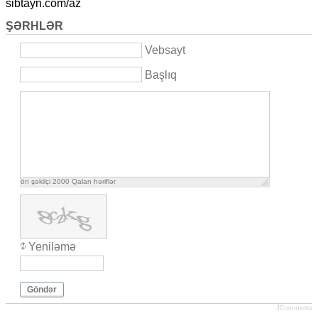
sibtayn.com/az
ŞƏRHLƏR
Vebsayt
Başlıq
ön şəkilçi
2000
Qalan həriflər
Yeniləmə
Göndər
JComments