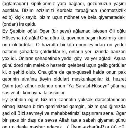
(ağlamaqan) kipriklərimiz yara bağladı, gözümüzün yaşını
axıtdılar. Bizim əzizimizi Kərbəla torpağında (hörmətsizlik
edib) kiçik sayıb, bizim üçün möhnət və bəla qiyamətədək
(ondan) irs qaldı.
Ey Şəbibin oğlu! Əgər (bir şeyə) ağlamaq istəsən Əli oğlu
Hüseynə (ə) ağla! Ona görə ki, qoyunun başını kəsirmiş kimi
onu öldürdülər. O həzrətlə birikdə onun evindən on yeddi
nəfərini şəhədətə çatdırdılar ki, onların yer üzündə bənzəri
yox idi. Onların şəhadətində yeddi göy və yer ağladı. Aşura
günü dörd min mələk o həzrətin qələbəsi üçün gəlib gördülər
ki, o şəhid olub. Ona görə də qəm-qüssəli halda onun pak
qəbrinin ətrafına (təyin oldular) məskunlaşdılar ki, həzrət
Qaim (əc) zühur edəndə onun “Ya Saratəl-Hüseyn” şüarına
səs verib köməyinə tələssinlər.
Ey Şəbibin oğlu! Bizimlə cənnətin yüksək dərəcələrindən
olmaq istəsən bizim qəmimizəd qəmgin, bizim şadlığımızda
şad ol! Bizi sevməyi və məhəbbətimizi tapşırıram sənə. Əgər
bir şəxs bir daşı da sevsə Allah taala sabah qiyamət günü
onu o daşla məşhur edəcək. ( Üyuni-əxbarür-Rza (ə) c.2,