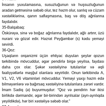
İnsanın yuxulamasına, susuzluğunun və huşsuzluğunun
aradan getməsinə səbəb olur, tez həzm olur, sarılıq və cüzam
xəstəliklərinə, qanın saflaşmasına, baş və döş ağrılarına
faydalıdır.
35-Balqabaq:
Öskürəyə, sinə və boğaz ağrılarına faydalıdır, ağlı artırır, üzü
nurani və gözəl edir. Həzrət Peyğəmbər (s) kədu yeməyi
sevirdi.
36-Qoz:
Uşaqların orqanizmi üçün ehtiyac duyulan şeylər qozun
tərkibində mövcuddur, əgər pendirlə birgə yeyilsə, faydası
daha çox olar. Şəkər xəstəliyinə tutulanlar və əqli
fəaliyyətlərlə məşğul olanlara xeyirlidir. Onun tərkibində A,
V1, V2, V6 vitaminləri mövcuddur. Yeməyi yaxşı həzm edə
bilməyənlərə və bağırsaq xəstəliyinə tutulanlara zərəri vardır.
İmam Sadiq (ə) buyurmuşdur: “Qoz və pendirin hər ikisi
birlikdə dərmandır, əgər bir-birindən ayrılsalar (ayrı-ayrılıqda
yeyildikdə), hər biri xəstəliyə səbəb olar.”