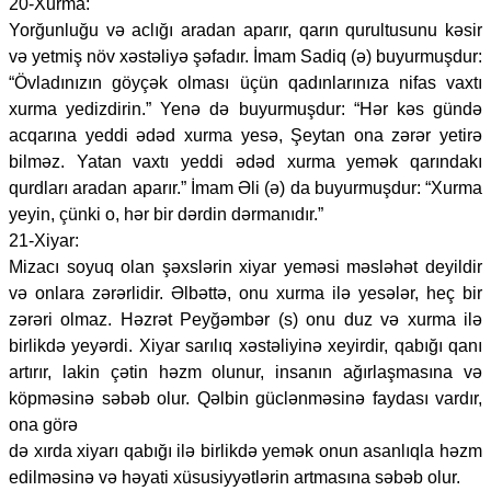
20-Xurma:
Yorğunluğu və aclığı aradan aparır, qarın qurultusunu kəsir
və yetmiş növ xəstəliyə şəfadır. İmam Sadiq (ə) buyurmuşdur:
“Övladınızın göyçək olması üçün qadınlarınıza nifas vaxtı
xurma yedizdirin.” Yenə də buyurmuşdur: “Hər kəs gündə
acqarına yeddi ədəd xurma yesə, Şeytan ona zərər yetirə
bilməz. Yatan vaxtı yeddi ədəd xurma yemək qarındakı
qurdları aradan aparır.” İmam Əli (ə) da buyurmuşdur: “Xurma
yeyin, çünki o, hər bir dərdin dərmanıdır.”
21-Xiyar:
Mizacı soyuq olan şəxslərin xiyar yeməsi məsləhət deyildir
və onlara zərərlidir. Əlbəttə, onu xurma ilə yesələr, heç bir
zərəri olmaz. Həzrət Peyğəmbər (s) onu duz və xurma ilə
birlikdə yeyərdi. Xiyar sarılıq xəstəliyinə xeyirdir, qabığı qanı
artırır, lakin çətin həzm olunur, insanın ağırlaşmasına və
köpməsinə səbəb olur. Qəlbin güclənməsinə faydası vardır,
ona görə
də xırda xiyarı qabığı ilə birlikdə yemək onun asanlıqla həzm
edilməsinə və həyati xüsusiyyətlərin artmasına səbəb olur.