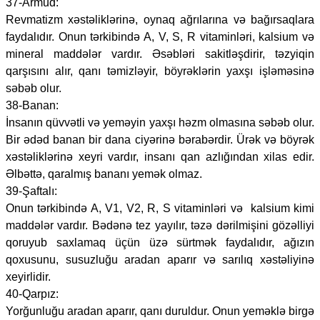
37-Armud:
Revmatizm xəstəliklərinə, oynaq ağrılarına və bağırsaqlara
faydalıdır. Onun tərkibində A, V, S, R vitaminləri, kalsium və
mineral maddələr vardır. Əsəbləri sakitləşdirir, təzyiqin
qarşısını alır, qanı təmizləyir, böyrəklərin yaxşı işləməsinə
səbəb olur.
38-Banan:
İnsanın qüvvətli və yeməyin yaxşı həzm olmasına səbəb olur.
Bir ədəd banan bir dana ciyərinə bərabərdir. Ürək və böyrək
xəstəliklərinə xeyri vardır, insanı qan azlığından xilas edir.
Əlbəttə, qaralmış bananı yemək olmaz.
39-Şaftalı:
Onun tərkibində A, V1, V2, R, S vitaminləri və kalsium kimi
maddələr vardır. Bədənə tez yayılır, təzə dərilmişini gözəlliyi
qoruyub saxlamaq üçün üzə sürtmək faydalıdır, ağızın
qoxusunu, susuzluğu aradan aparır və sarılıq xəstəliyinə
xeyirlidir.
40-Qarpız:
Yorğunluğu aradan aparır, qanı duruldur. Onun yeməklə birgə