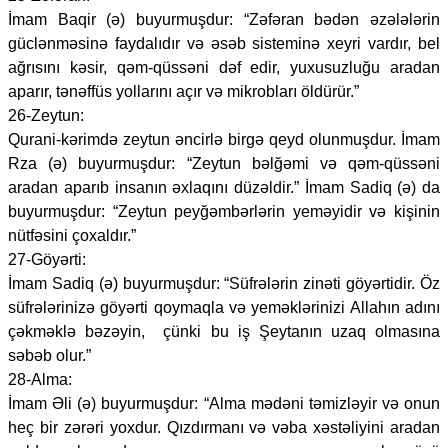
İmam Baqir (ə) buyurmuşdur: “Zəfəran bədən əzələlərin
güclənməsinə faydalıdır və əsəb sisteminə xeyri vardır, bel
ağrısını kəsir, qəm-qüssəni dəf edir, yuxusuzluğu aradan
aparır, tənəffüs yollarını açır və mikrobları öldürür.”
26-Zeytun:
Qurani-kərimdə zeytun əncirlə birgə qeyd olunmuşdur. İmam
Rza (ə) buyurmuşdur: “Zeytun bəlğəmi və qəm-qüssəni
aradan aparıb insanın əxlaqını düzəldir.” İmam Sadiq (ə) da
buyurmuşdur: “Zeytun peyğəmbərlərin yeməyidir və kişinin
nütfəsini çoxaldır.”
27-Göyərti:
İmam Sadiq (ə) buyurmuşdur: “Süfrələrin zinəti göyərtidir. Öz
süfrələrinizə göyərti qoymaqla və yeməklərinizi Allahın adını
çəkməklə bəzəyin, çünki bu iş Şeytanın uzaq olmasına
səbəb olur.”
28-Alma:
İmam Əli (ə) buyurmuşdur: “Alma mədəni təmizləyir və onun
heç bir zərəri yoxdur. Qızdırmanı və vəba xəstəliyini aradan