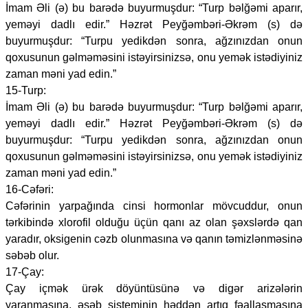
İmam Əli (ə) bu barədə buyurmuşdur: “Turp bəlğəmi aparır,
yeməyi dadlı edir.” Həzrət Peyğəmbəri-Əkrəm (s) də
buyurmuşdur: “Turpu yedikdən sonra, ağzınızdan onun
qoxusunun gəlməməsini istəyirsinizsə, onu yemək istədiyiniz
zaman məni yad edin.”
15-Turp:
İmam Əli (ə) bu barədə buyurmuşdur: “Turp bəlğəmi aparır,
yeməyi dadlı edir.” Həzrət Peyğəmbəri-Əkrəm (s) də
buyurmuşdur: “Turpu yedikdən sonra, ağzınızdan onun
qoxusunun gəlməməsini istəyirsinizsə, onu yemək istədiyiniz
zaman məni yad edin.”
16-Cəfəri:
Cəfərinin yarpağında cinsi hormonlar mövcuddur, onun
tərkibində xlorofil olduğu üçün qanı az olan şəxslərdə qan
yaradır, oksigenin cəzb olunmasına və qanın təmizlənməsinə
səbəb olur.
17-Çay:
Çay içmək ürək döyüntüsünə və digər arizələrin
yaranmasına, əsəb sisteminin həddən artıq fəallaşmasına