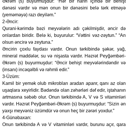
Əkrəm (s) buyurmuşdur: “Hər bir narın içində bir behişt
dənəsi vardır və mən onun bir dənəsini belə tərk etməyə
(yeməməyə) razı deyiləm.”
2-Əncir:
Qurani-kərimdə bəzi meyvələrin adı çəkilmişdir, əncir də
onlardan biridir. Belə ki, buyurulur: “Vəttini vəz-zəytun.” “An
olsun əncirə və zeytuna.”
Əncirin çoxlu faydası vardır. Onun tərkibində şəkər, yağ,
mineral maddələr, su və nişasta vardır. Həzrət Peyğəmbəri-
Əkrəm (s) buyurmuşdur: “Əncir behişt meyvələrindəndir və
(insanı) incəqəlbli və rəhmli edir.”
3-Üzüm:
Kamil bir yemək olub mikrobları aradan aparır, qanı az olan
uşaqlara xeyirlidir. Bədəndə olan zəhərləri dəf edir, iştahanın
artmasına səbəb olur. Onun tərkibində A, V və S vitaminləri
vardır. Həzrət Peyğəmbəri-Əkrəm (s) buyurmuşdur: “Sizin ən
yaxşı meyvəniz üzümdür və onun heç bir zərəri yoxdur.”
4-Günəbaxan:
Onun tərkibində A və V vitaminləri vardır, burunu açır, qara