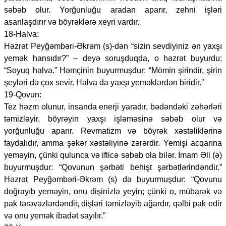
səbəb olur. Yorğunluğu aradan aparır, zehni işləri
asanlaşdırır və böyrəklərə xeyri vardır.
18-Halva:
Həzrət Peyğəmbəri-Əkrəm (s)-dən “sizin sevdiyiniz ən yaxşı
yemək hansıdır?” – deyə soruşduqda, o həzrət buyurdu:
“Soyuq halva.” Həmçinin buyurmuşdur: “Mömin şirindir, şirin
şeyləri də çox sevir. Halva da yaxşı yeməklərdən biridir.”
19-Qovun:
Tez həzm olunur, insanda enerji yaradır, bədəndəki zəhərləri
təmizləyir, böyrəyin yaxşı işləməsinə səbəb olur və
yorğunluğu aparır. Revmatizm və böyrək xəstəliklərinə
faydalıdır, amma şəkər xəstəliyinə zərərdir. Yemişi acqarına
yeməyin, çünki qulunca və iflicə səbəb ola bilər. İmam Əli (ə)
buyurmuşdur: “Qovunun şərbəti behişt şərbətlərindəndir.”
Həzrət Peyğəmbəri-Əkrəm (s) də buyurmuşdur: “Qovunu
doğrayıb yeməyin, onu dişinizlə yeyin; çünki o, mübarək və
pak tərəvəzlərdəndir, dişləri təmizləyib ağardır, qəlbi pak edir
və onu yemək ibadət sayılır.”