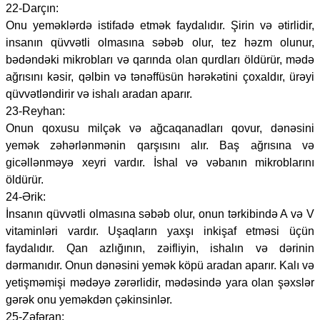
22-Darçın:
Onu yeməklərdə istifadə etmək faydalıdır. Şirin və ətirlidir,
insanın qüvvətli olmasına səbəb olur, tez həzm olunur,
bədəndəki mikrobları və qarında olan qurdları öldürür, mədə
ağrısını kəsir, qəlbin və tənəffüsün hərəkətini çoxaldır, ürəyi
qüvvətləndirir və ishalı aradan aparır.
23-Reyhan:
Onun qoxusu milçək və ağcaqanadları qovur, dənəsini
yemək zəhərlənmənin qarşısını alır. Baş ağrısına və
gicəllənməyə xeyri vardır. İshal və vəbanın mikroblarını
öldürür.
24-Ərik:
İnsanın qüvvətli olmasına səbəb olur, onun tərkibində A və V
vitaminləri vardır. Uşaqların yaxşı inkişaf etməsi üçün
faydalıdır. Qan azlığının, zəifliyin, ishalın və dərinin
dərmanıdır. Onun dənəsini yemək köpü aradan aparır. Kalı və
yetişməmişi mədəyə zərərlidir, mədəsində yara olan şəxslər
gərək onu yeməkdən çəkinsinlər.
25-Zəfəran: