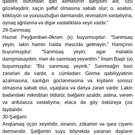
qaldırır, burundan qan axmasının qarşısını alır, üzü
gözəlləşdirir, saçın şəffaf olmasına səbəb olur; o, əsəbin,
köklüyün və yuxusuzluğun dərmanıdır, revmatizm xəstəliyinə,
oynaq ağrılarına və digər xəstəliklərə xeyri vardır.”
29-Sarımsaq:
Həzrət Peyğəmbəri-Əkrəm (s) buyurmuşdur: “Sarımsaq
yeyin, lakin həmin halda məscidə getməyin.” Həmçinin
buyurmuşdur: “Sarımsaq yeyin, əgər mələklə
danışmasaydım, mən də sarımsaq yeyərdim.” İmam Baqir (ə)
buyurmuşdur: “Biz sarımsaq yeyirik.” Sarımsağın bəzi
zərərləri də vardır, o cümlədən: Görmə qabiliyyətinin
azalmasına, sarılığın güclənməsinə və kişilərin sonsuz
olmasına səbəb olur, uşaqlara və dəriyə zərəri vardır. Lakin
bədəndəki mikrobları öldürür, bəlğəmi azaldır, astma, vərəm
və anfulanza xəstəliyinə, eləcə də göy öskürəyə çox
faydalıdır.
30-Şəlğəm:
Arıqlamaq üçün xeyirlidir, sinənin, zökamın və qara ciyərin
dərmanıdır. Şəlğəmin suyu böyrəkdə yaranan daşların