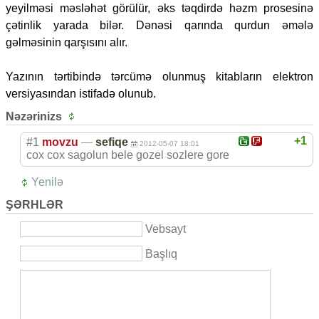
yeyilməsi məsləhət görülür, əks təqdirdə həzm prosesinə
çətinlik yarada bilər. Dənəsi qarında qurdun əmələ
gəlməsinin qarşısını alır.
Yazının tərtibində tərcümə olunmuş kitabların elektron
versiyasından istifadə olunub.
Nəzərinizs
+1
#1
movzu
—
sefiqe
2012-05-07 18:01
cox cox sagolun bele gozel sozlere gore
Yenilə
ŞƏRHLƏR
Vebsayt
Başlıq