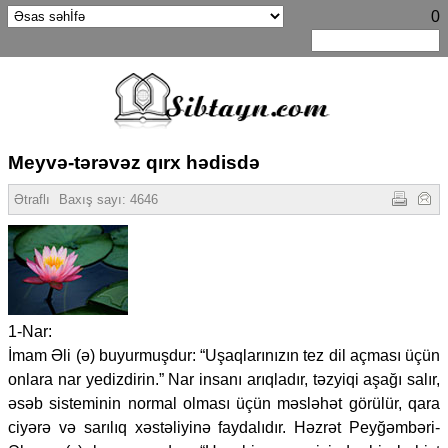
0
Meyvə-tərəvəz qırx hədisdə
Ətraflı
Baxış sayı:
4646
1-Nar:
İmam Əli (ə) buyurmuşdur: “Uşaqlarınızın tez dil açması üçün
onlara nar yedizdirin.” Nar insanı arıqladır, təzyiqi aşağı salır,
əsəb sisteminin normal olması üçün məsləhət görülür, qara
ciyərə və sarılıq xəstəliyinə faydalıdır. Həzrət Peyğəmbəri-