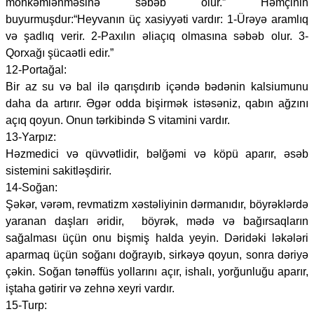
möhkəmlənməsinə səbəb olur.” Həmçinin
buyurmuşdur:“Heyvanın üç xasiyyəti vardır: 1-Ürəyə aramlıq
və şadlıq verir. 2-Paxılın əliaçıq olmasına səbəb olur. 3-
Qorxağı şücaətli edir.”
12-Portağal:
Bir az su və bal ilə qarışdırıb içəndə bədənin kalsiumunu
daha da artırır. Əgər odda bişirmək istəsəniz, qabın ağzını
açıq qoyun. Onun tərkibində S vitamini vardır.
13-Yarpız:
Həzmedici və qüvvətlidir, bəlğəmi və köpü aparır, əsəb
sistemini sakitləşdirir.
14-Soğan:
Şəkər, vərəm, revmatizm xəstəliyinin dərmanıdır, böyrəklərdə
yaranan daşları əridir, böyrək, mədə və bağırsaqların
sağalması üçün onu bişmiş halda yeyin. Dəridəki ləkələri
aparmaq üçün soğanı doğrayıb, sirkəyə qoyun, sonra dəriyə
çəkin. Soğan tənəffüs yollarını açır, ishalı, yorğunluğu aparır,
iştaha gətirir və zehnə xeyri vardır.
15-Turp: