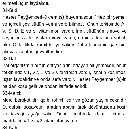
əriməsi üçün faydalıdır.
31-Süd:
Həzrət Peyğəmbəri-Əkrəm (s) buyurmuşdur: “Heç bir yeməli
və içməli şey südün yerini verə bilməz.” Onun tərkibində A,
V, S, D, E və s. vitaminləri vardır. İnək südünün sinəyə və
soyuq mizaclı insalara xeyri vardır, qanın artmasına səbəb
olur. O, təklikdə kamil bir yeməkdir. Zəhərlənmənin qarşısını
alır və əzələləri qüvvətləndirir.
32-Bal:
Bal orqanizmin bütün ehtiyaclarını ödəyən bir yeməkdir, onun
tərkibində V1, V2, E və S vitaminləri vardır, ishalın kəsilməsi
üçün faydalıdır və onda şəfa vardır. Həzrət Peyğəmbər (s)-in
baldan xoşu gəlir və ondan istifadə edirdi.
33-Mərci:
Mərci bərəkətlidir, qəlbi rəhmli edir və gözün yaşını çoxaldır.
O, qəlbin qəsavətini aradan aparır, ürək döyüntüsünü kəsir
və təzyiqi aşağı salır. Onun tərkibində dəmir, mineral
maddələr, V1 və V2 vitaminləri vardır.
34-Kahı: