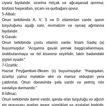
ciyərə faydalıdır, üzərinə milçək və ağcaqanad qonmur,
tüstüsü həşəratları, sicanı və qurbağanı qovur.
5-Albalı:
Onun tərkibində A, V, S və D vitaminləri vardır, qanın
turşuluğunu aşağı salır, revmatizm və oynaq ağrılarına
faydalıdır.
6-Gavalı:
Onun tərkibində çoxlu vitamin vardır. İmam Sadiq (ə)
buyurmuşdur: “Acqarına gavalı yemək başgicəllənməyə,
ürəkbulanmaya və öd kisəsinə xeyirlidir, lakin bədəndəki
şişləri oyadır.”
7-Üzərlik:
Həzrət Peyğəmbəri-Əkrəm (s) buyurmuşdur: “Həqiqətən,
üzərliyi yalnız mələklər əkir və məmur olduqları yerə
çatdırırlar. Onun dənəsində şəfa vardır və yetmiş növ
xəstəliyə dərmandır.”
8-İsfinac:
Onun tərkibində dəmir vardır, qanda olan turşuluğu və ağızın
pis qoxusunu aradan aparır, sümükləri və əzələləri bərkidir.