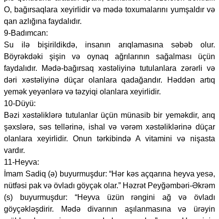
O, bağırsaqlara xeyirlidir və mədə toxumalarını yumşaldır və
qan azlığına faydalıdır.
9-Badımcan:
Su ilə bişirildikdə, insanın arıqlamasına səbəb olur.
Böyrəkdəki şişin və oynaq ağrılarının sağalması üçün
faydalıdır. Mədə-bağırsaq xəstəliyinə tutulanlara zərərli və
dəri xəstəliyinə düçar olanlara qadağandır. Həddən artıq
yemək yeyənlərə və təzyiqi olanlara xeyirlidir.
10-Düyü:
Bəzi xəstəliklərə tutulanlar üçün münasib bir yeməkdir, arıq
şəxslərə, səs tellərinə, ishal və vərəm xəstəliklərinə düçar
olanlara xeyirlidir. Onun tərkibində A vitamini və nişasta
vardır.
11-Heyva:
İmam Sadiq (ə) buyurmuşdur: “Hər kəs açqarına heyva yesə,
nütfəsi pak və övladı göyçək olar.” Həzrət Peyğəmbəri-Əkrəm
(s) buyurmuşdur: “Heyva üzün rəngini ağ və övladı
göyçəkləşdirir. Mədə divarının aşılanmasına və ürəyin