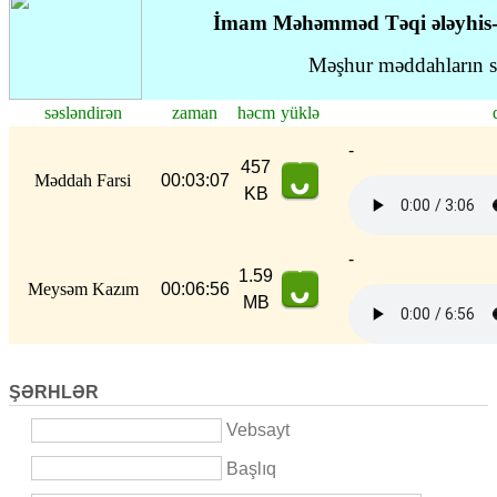
İmam Məhəmməd Təqi ələyhis-s
Məşhur məddahların sə
səsləndirən
zaman
həcm
yüklə
-
457
Məddah Farsi
00:03:07
KB
-
1.59
Meysəm Kazım
00:06:56
MB
ŞƏRHLƏR
Vebsayt
Başlıq