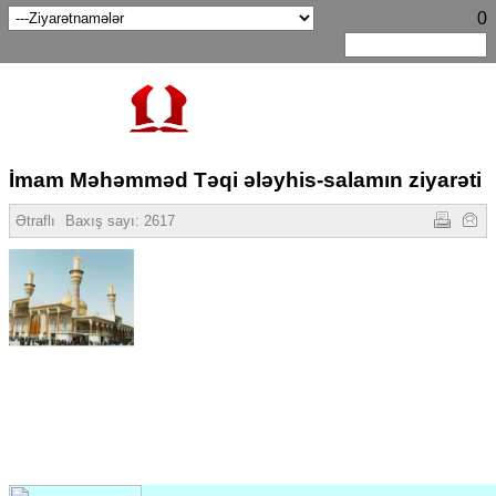
0
İmam Məhəmməd Təqi ələyhis-salamın ziyarəti
Ətraflı
Baxış sayı:
2617