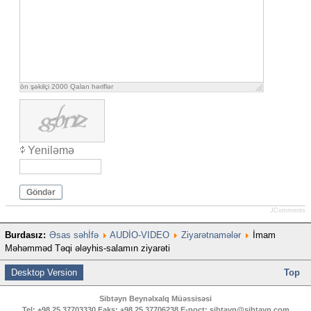
ön şəkilçi
2000
Qalan həriflər
Yeniləmə
Göndər
JComments
Burdasız:
Əsas səhİfə
AUDİO-VIDEO
Ziyarətnamələr
İmam
Məhəmməd Təqi ələyhis-salamın ziyarəti
Desktop Version
Top
Sibtəyn Beynəlxalq Müəssisəsi
Tel:
+98 25 37703330
Faks:
+98 25 37706238
E-poçt:
sibtayn@sibtayn.com