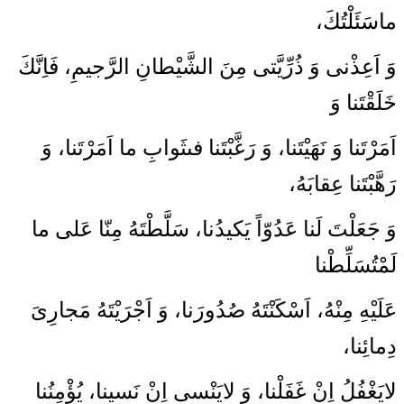
ماسَئَلْتُكَ،
وَ اَعِذْنى وَ ذُرِّيَّتى مِنَ الشَّيْطانِ الرَّجيمِ، فَاِنَّكَ
خَلَقْتَنا وَ
اَمَرْتَنا وَ نَهَيْتَنا، وَ رَغَّبْتَنا فى‏ثَوابِ ما اَمَرْتَنا، وَ
رَهَّبْتَنا عِقابَهُ،
وَ جَعَلْتَ لَنا عَدُوّاً يَكيدُنا، سَلَّطْتَهُ مِنّا عَلى‏ ما
لَمْ‏تُسَلِّطْنا
عَلَيْهِ مِنْهُ، اَسْكَنْتَهُ صُدُورَنا، وَ اَجْرَيْتَهُ مَجارِىَ
دِمائِنا،
لايَغْفُلُ اِنْ غَفَلْنا، وَ لايَنْسى‏ اِنْ نَسينا، يُؤْمِنُنا