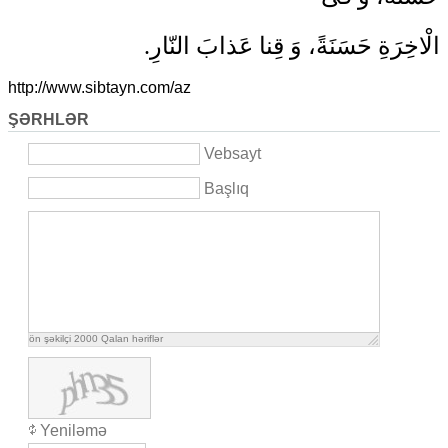
الْاخِرَةِ حَسَنَةً، وَ قِنا عَذابَ النّارِ.
http://www.sibtayn.com/az
ŞƏRHLƏR
Vebsayt
Başlıq
ön şəkilçi
2000
Qalan həriflər
Yeniləmə