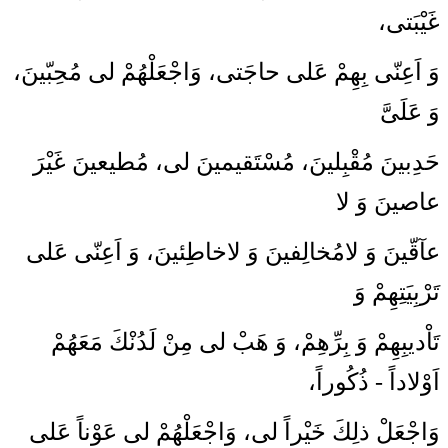
غَيْبَتى،
وَ اَعِنّى بِهِمْ عَلى‏ حاجَتى، وَاجْعَلْهُمْ لى مُحِبّينَ،
وَ عَلَىَّ
حَدِبينَ مُقْبِلينَ، مُسْتَقيمينَ لى، مُطيعينَ غَيْرَ
عاصينَ وَ لا
عآقّينَ وَ لامُخالِفينَ وَ لاخاطِئينَ، وَ اَعِنّى عَلى‏
تَرْبِيَتِهِمْ وَ
تَاْديبِهِمْ وَ بِرِّهِمْ، وَ هَبْ لى مِنْ لَدُنْكَ مَعَهُمْ
اَوْلاداً - ذُكُوراً،
وَاجْعَلْ ذلِكَ خَيْراً لى، وَاجْعَلْهُمْ لى عَوْناً عَلى‏