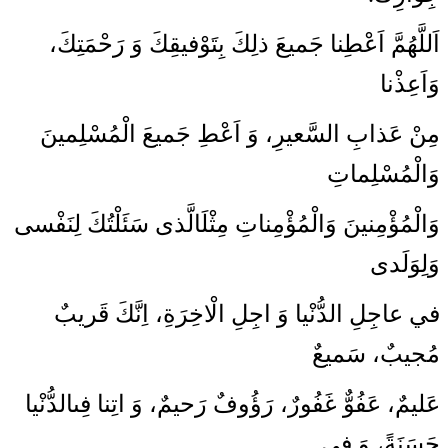
اَللَّهُمَّ اَعْطِنا جَميعَ ذلِكَ بِتَوْفيقِكَ وَ رَحْمَتِكَ،
وَاَعِذْنا
مِنْ عَذابِ السَّعيرِ، وَ اَعْطِ جَميعَ الْمُسْلِمينَ
وَالْمُسْلِماتِ
وَالْمُؤْمِنينَ وَالْمُؤْمِناتِ مِثْلَ‏الَّذى سَئَلْتُكَ لِنَفْسى
وَلِوَلَدى
في عاجِلِ الدُّنْيا وَ اجِلِ الْاخِرَةِ، اِنَّكَ قَريبٌ
مُجيبٌ، سَميعٌ
عَليمٌ، عَفُوٌّ غَفُورٌ، رَؤُوفٌ رَحيمٌ، وَ اتِنا فِى‏الدُّنْيا
حَسَنَةً، وَ فى