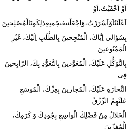
اَوْ اَخْفَيْتُ،اَوْ
اَعْلَنْتُ‏اَوْاَسْرَرْتُ،وَاجْعَلْنى‏فى‏جَميعِ‏ذلِكَ‏مِنَ‏الْمُصْلِحينَ
بِسُؤالى اِيَّاكَ، الْمُنْجِحينَ بِالطَّلَبِ اِلَيْكَ، غَيْرِ
الْمَمْنُوعينَ
بِالتَّوَكُّلِ عَلَيْكَ، الْمُعَوَّدينَ بِالتَّعَوُّذِ بِكَ، الرّابِحينَ
فِى
التِّجارَةِ عَلَيْكَ، الْمُجارينَ بِعِزِّكَ، الْمُوسَعِ
عَلَيْهِمُ الرِّزْقُ
الْحَلالُ مِنْ فَضْلِكَ الْواسِعِ بِجُودِكَ وَ كَرَمِكَ،
الْمُعَزّينَ