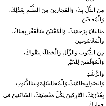
مِنَ الذُّلِّ بِكَ، وَالْمُجارينَ مِنَ الظُّلْمِ بِعَدْلِكَ،
وَالْمُعافَيْنَ
مِنَ‏البَلاءِ بِرَحْمَتِكَ، وَالْمُغْنَيْنَ مِنَ‏الْفَقْرِ بِغِناكَ،
وَالْمَعْصُومينَ
مِنَ الذُّنُوبِ وَالزَّلَلِ وَالْخَطآءِ بِتَقْواكَ،
وَالْمُوَفَّقينَ لِلْخَيْرِ
وَالرُّشْدِ
وَالصَّوابِ‏بِطاعَتِكَ،وَالْمُحالِ‏بَيْنَهُمَ‏وَبَيْنَ‏الذُّنُوبِ
بِقُدْرَتِكَ، التّارِكينَ لِكُلِّ مَعْصِيَتِكَ، السّاكِنينَ فى
جِوارِكَ.