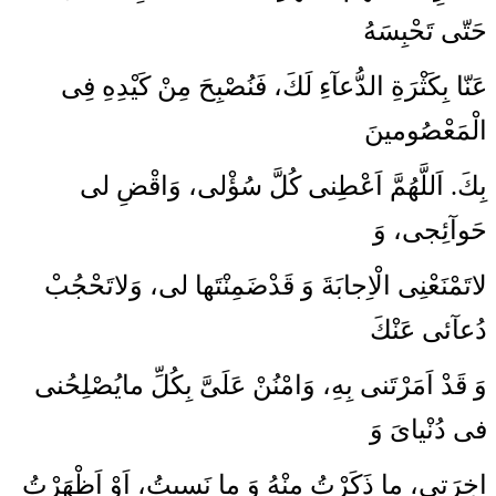
حَتّى‏ تَحْبِسَهُ
عَنّا بِكَثْرَةِ الدُّعآءِ لَكَ، فَنُصْبِحَ مِنْ كَيْدِهِ فِى
الْمَعْصُومينَ
بِكَ. اَللَّهُمَّ اَعْطِنى كُلَّ سُؤْلى، وَاقْضِ لى
حَوآئِجى، وَ
لاتَمْنَعْنِى الْاِجابَةَ وَ قَدْضَمِنْتَها لى، وَلاتَحْجُبْ
دُعآئى عَنْكَ
وَ قَدْ اَمَرْتَنى بِهِ، وَامْنُنْ عَلَىَّ بِكُلِّ مايُصْلِحُنى
فى دُنْياىَ وَ
اخِرَتى، ما ذَكَرْتُ مِنْهُ وَ ما نَسيتُ، اَوْ اَظْهَرْتُ