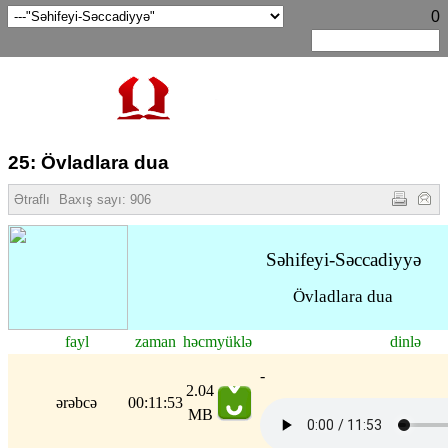
0
25: Övladlara dua
Ətraflı
Baxış sayı:
906
Səhifeyi-Səccadiyyə
Övladlara dua
fayl
zaman
həcm
yüklə
dinlə
-
2.04
ərəbcə
00:11:53
MB