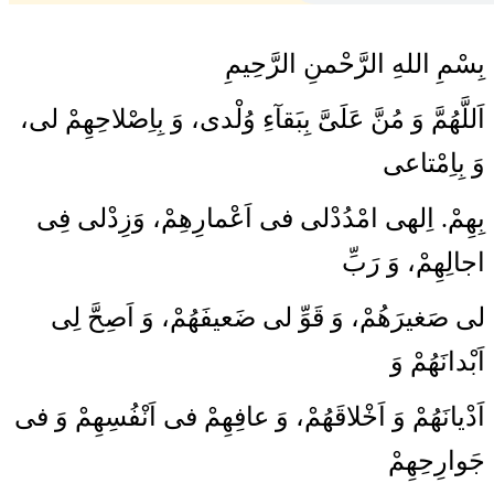
بِسْمِ اللهِ الرَّحْمنِ الرَّحِیمِ
اَللَّهُمَّ وَ مُنَّ عَلَىَّ بِبَقآءِ وُلْدى، وَ بِاِصْلاحِهِمْ لى،
وَ بِاِمْتاعى
بِهِمْ. اِلهى امْدُدْلى فى اَعْمارِهِمْ، وَزِدْلى فِى
اجالِهِمْ، وَ رَبِّ
لى صَغيرَهُمْ، وَ قَوِّ لى ضَعيفَهُمْ، وَ اَصِحَّ لِى
اَبْدانَهُمْ وَ
اَدْيانَهُمْ وَ اَخْلاقَهُمْ، وَ عافِهِمْ فى اَنْفُسِهِمْ وَ فى
جَوارِحِهِمْ