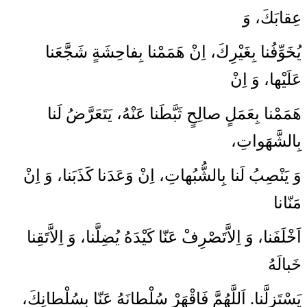
عِقابَكَ، وَ
يُخَوِّفُنا بِغَيْرِكَ، اِنْ هَمَمْنا بِفاحِشَةٍ شَجَّعَنا
عَلَيْها، وَ اِنْ
هَمَمْنا بِعَمَلٍ صالِحٍ ثَبَّطَنا عَنْهُ، يَتَعَرَّضُ لَنا
بِالشَّهَواتِ،
وَ يَنْصِبُ لَنا بِالشُّبُهاتِ، اِنْ وَعَدَنا كَذَبَنا، وَ اِنْ
مَنّانا
اَخْلَفَنا، وَ اِلاَّتَصْرِفْ عَنّا كَيْدَهُ يُضِلَّنا، وَ اِلاَّتَقِنا
خَبالَهُ
يَسْتَزِلَّنا. اَللَّهُمَّ فَاقْهَرْ سُلْطانَهُ عَنّا بِسُلْطانِكَ،