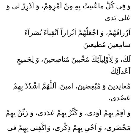
وَ فِى كُلِّ ماعُنيتُ بِهِ مِنْ اَمْرِهِمْ، وَ اَدْرِرْ لى وَ
عَلى‏ يَدى
اَرْزاقَهُمْ، وَ اجْعَلْهُمْ اَبْراراً اَتْقِيآءَ بُصَرآءَ
سامِعينَ مُطيعينَ
لَكَ، وَ لِأَوْلِيآئِكَ مُحِّبينَ مُناصِحينَ، وَ لِجَميعِ
اَعْدآئِكَ
مُعانِدينَ وَ مُبْغِضينَ، امينَ. اَللَّهُمَّ اشْدُدْ بِهِمْ
عَضُدى،
وَ اَقِمْ بِهِمْ اَوَدى، وَ كَثِّرْ بِهِمْ عَدَدى، وَ زَيِّنْ بِهِمْ
مَحْضَرى، وَ اَحْىِ بِهِمْ ذِكْرى، وَاكْفِنى بِهِمْ فى