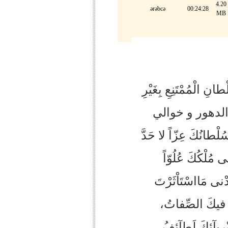
4.20
ərəbcə
00:24:28
MB
لْطانِ الْمُمْتَنِعِ بِغَيْرِ
الدهور و خوالي
ُلْطانُكَ عِزّاً لا حَدَّ
ْلى‏ مُلْكُكَ عُلُوّاً
َدْنى‏ مَااسْتَاْثَرْتَ
تْ فيكَ الصِّفاتُ،
ْرِيآئِكَ لَطآئِفُ