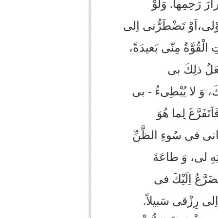
رارَ رَحِمِها. وَلَوْ
ْلى،اَوْ تَضْطَرُّنى اِلى‏
 الْقُوَّةُ مِنّى بَعيدَةً،
فْعَلُ ذلِكَ بى
َكَ، وَ لا يُبْطِى‏ءُ - بى
تَفَرَّغَ لِما هُوَ
نانى فى سُوءِ الظَّنِّ
تِهِ لى، وَ طاعَةَ
ضَرَّعُ اِلَيْكَ فى
 اِلى‏ رِزْقى سَبيلاً.