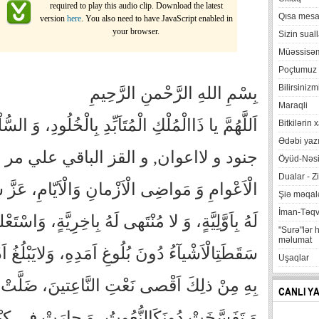
required to play this audio clip. Download the latest
Qısa mesa
version
here
. You also need to have JavaScript enabled in
your browser.
Sizin suall
Müəssisə
Poçtumuz
Bilirsinizm
بِسْمِ اللهِ الرَّحْمنِ الرَّحِیمِ
Maraqli
اَللَّهُمَّ يا ذَاالْمُلْكِ الْمُتَاَبِّدِ بِالْخُلُودِ، وَ السُّ
Bitkilərin 
Ədəbi yazı
جنود و لااعوان, و القز الباقي علي مر 
Öyüd-Nəsi
Dualar - Zi
الْاَعْوامِ وَ مَواضِى الْاَزْمانِ وَالْاَيّامِ، عَزَّ س
Şiə məqalə
İman-Təq
لَهُ بِاَوَّلِيَّةٍ، وَ لا مُنْتَهى‏ لَهُ بِاخِرِيَّةٍ، وَاسْتَع
"Surə"lər 
məlumat
سَقَطَتِ‏الْاَشْيآءُ دُونَ بُلُوغِ اَمَدِهِ، وَلايَبْلُغُ ا
Uşaqlar
بِهِ مِنْ ذلِكَ اَقْصى‏ نَعْتِ النَّاعِتينَ، ضَلَّ
CANLI Y
وَ تَفَسَّخَتْ دُونَكَ‏النُّعُوتُ، وَ حارَتْ فى كِب