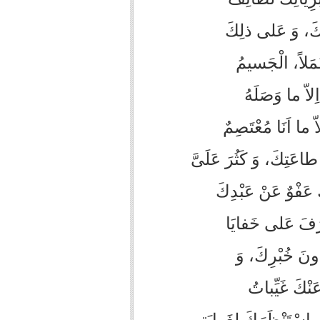
َتِكَ، وَ عَلى‏ ذلِكَ
َمَلاً، الْجَسيمُ
اّ ما وَصَلَهُ
 ما اَنَا مُعْتَصِمٌ
طاعَتِكَ، وَ كَثُرَ عَلَىَّ
َ عَفْوٌ عَنْ عَبْدِكَ
ْرَفَ عَلى‏ خَفايَا
ونَ خُبْرِكَ، وَ
َنْكَ غَيِّباتُ