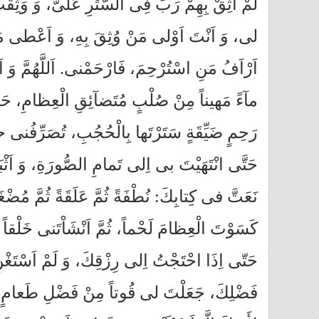
لَمْ اَثِقْ بِهِمْ رَبِّ فِى السَّتْرِ عَلَىَّ، وَ وَثِق
لى، وَ اَنْتَ اَوْلى‏ مَنْ وُثِقَ بِهِ، وَ اَعْطى‏ مَن
اَرْاَفُ مَنِ اسْتُرْحِمَ، فَارْحَمْنى. اَللَّهُمَّ وَ 
مآءً مَهيناً مِنْ صُلْبٍ مُتَضآئِقِ الْعِظامِ، حَر
رَحِمٍ ضَيِّقَةٍ سَتَرْتَها بِالْحُجُبِ، تُصَرِّفُنى
حَتَّى انْتَهَيْتَ بى اِلى‏ تَمامِ الصُّورَةِ، وَ اَثْبَ
نَعَتَّ فى كِتابِكَ: نُطْفَةً ثُمَّ عَلَقَةً ثُمَّ مُضْغَة
كَسَوْتَ الْعِظامَ لَحْماً، ثُمَّ اَنْشَاْتَنى خَلْقا
حَتّى‏ اِذَا احْتَجْتُ اِلى‏ رِزْقِكَ، وَ لَمْ اَسْتَغ
فَضْلِكَ، جَعَلْتَ لى قُوتاً مِنْ فَضْلِ طَعامٍ وَ