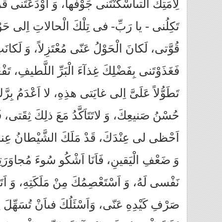
لِأَمَتِكَ الَّتى‏اَسْكَنْتَنى جَوْفَها، وَ اَوْدَعْتَنى قَ
تَكِلُنى - يا رَبِّ- فى تِلْكَ الْحالاتِ اِلى‏ حَو
قُوَّتى، لَكانَ الْحَوْلُ عَنّى مُعْتَزِلاً، وَ لَكانَتِ
فَغَذَوْتَنى بِفَضْلِكَ غِذآءَ الْبَرِّ اللَّطيفِ، تَ
تَطَوُّلاً عَلَىَّ اِلى‏ غايَتى هذِهِ، لا اَعْدَمُ بِرّ
حُسْنُ صَنيعِكَ، وَ لاتَتَاَكَّدُ مَعَ ذلِكَ ثِقَتى، فَاَ
اَحْظى‏ لى عِنْدَكَ، قَدْ مَلَكَ الشَّيْطانُ عِ
وَ ضَعْفِ الْيَقينِ، فَاَنَا اَشْكُو سُوءَ مُجاوَرَ
نَفْسى لَهُ، وَ اَسْتَعْصِمُكَ مِنْ مَلَكَتِهِ، وَ اَتَ
صَرْفِ كَيْدِهِ عَنّى، وَاَسْئَلُكَ فى‏اَنْ تُسَهِّلَ