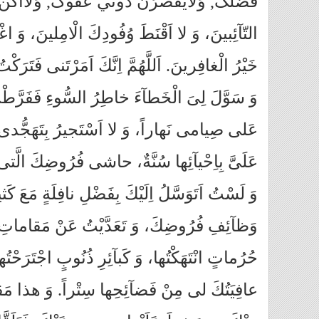
فَضلکَ, وَلايَقصرَن دوني عَفوکَ, وَلااکن اَ
التّآئِبينَ، وَ لا اَقْنَطَ وُفُودِكَ الْامِلينَ، وَ اغْ
خَيْرُ الْغافِرينَ. اَللَّهُمَّ اِنَّكَ اَمَرْتَنى فَتَرَكْت
وَ سَوَّلَ لِىَ الْخَطآءَ خاطِرُ السُّوءِ فَفَرَّطْ
عَلى‏ صِيامى نَهاراً، وَ لا اَسْتَجيرُ بِتَهَجُّدى لَ
عَلَىَّ بِاِحْيآئِها سُنَّةٌ، حاشى‏ فُرُوضِكَ الَّتى 
وَ لَسْتُ اَتَوَسَّلُ اِلَيْكَ بِفَضْلِ نافِلَةٍ مَعَ كَ
وَظآئِفِ فُرُوضِكَ، وَ تَعَدَّيْتُ عَنْ مَقاماتِ
حُرُماتٍ انْتَهَكْتُها، وَ كَبآئِرِ ذُنُوبٍ اجْتَرَحْتُ
عافِيَتُكَ لى مِنْ فَضآئِحِها سِتْراً. وَ هذا مَقامُ