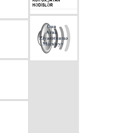
HƏDİSLƏR