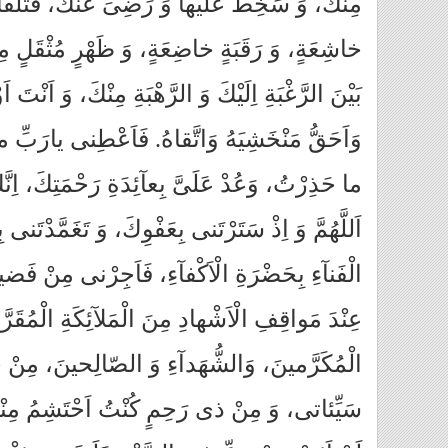
مِنْكَ، وَ سَخِطَ عَلَيْها وَ رَضِىَ عَنْكَ، فَتَلَقَّ
خاشِعَةٍ، وَ رَقَبَةٍ خاضِعَةٍ، وَ ظَهْرٍ مُثْقَلٍ م
بَيْنَ الرَّغْبَةِ اِلَيْكَ وَ الرَّهْبَةِ مِنْكَ، وَ اَنْتَ
وَاَحَقُّ مَنْ‏خَشِيَهُ وَاتَّقاهُ. فَاَعْطِنى يارَبِّ
ما حَذِرْتُ، وَعُدْ عَلَىَّ بِعآئِدَةِ رَحْمَتِكَ، اِنَّ
اَللَّهُمَّ وَ اِذْ سَتَرْتَنى بِعَفْوِكَ، وَ تَغَمَّدْتَ
الْفَنآءِ بِحَضْرَةِ الْاَكْفآءِ، فَاَجِرْنى مِنْ فَض
عِنْدَ مَواقِفِ الْاَشْهادِ مِنَ الْمَلآئِكَةِ الْمُقَرّ
الْمُكَرَّمينَ، وَالشُّهَدآءِ وَ الصّالِحينَ، مِنْ جا
سَيِّئاتى، وَ مِنْ ذى رَحِمٍ كُنْتُ اَحْتَشِمُ 