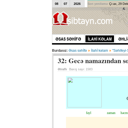
08
07
2026
Son yeniləmə
Çr.ax, 29 De
ƏSAS SƏHİFƏ
İLAHİ KƏLAM
ƏHLİ
Burdasız:
Əsas səhİfə
İlahİ kəlam
"Səhifeyi
Ətraflı
Baxış sayı:
1583
fayl
zaman
həcm