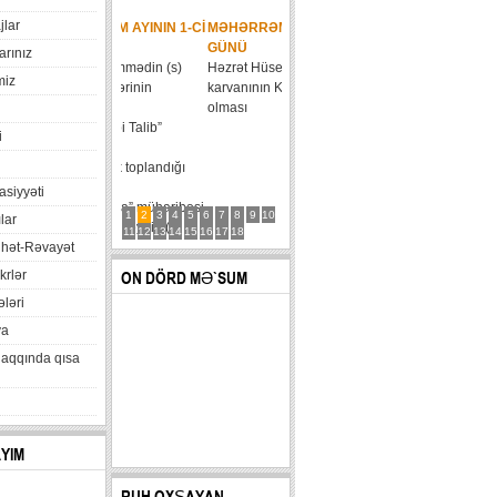
jlar
MƏHƏRRƏM AYININ 2-CI
GÜNÜ
arınız
Həzrət Hüseyn (ə)
miz
karvanının Kərbəlaya daxil
olması
i
xasiyyəti
1
2
3
4
5
6
7
8
9
10
lar
11
12
13
14
15
16
17
18
hət-Rəvayət
krlər
ON DÖRD MƏ`SUM
ləri
va
haqqında qısa
AYIM
RUH OXŞAYAN