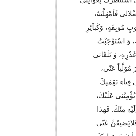
ِى اسْتَنْظَرَكَ لِغَوايَتى
ضْلالى فَاَمْهَلْتَهُ،
وبٍ مُوبِقَةٍ، وَكَبآئِرِ
، وَ اسْتَوْجَبْتُ
ْرِهِ، وَ تَلَقّانى
َ مُوَلِّياً عَنّى،
فِنآءِ نَقِمَتِكَ
ُؤْمِنُنى عَلَيْكَ،
َيْهِ مِنْكَ. فَهذا
فَلايَضيقَنَّ عَنّى