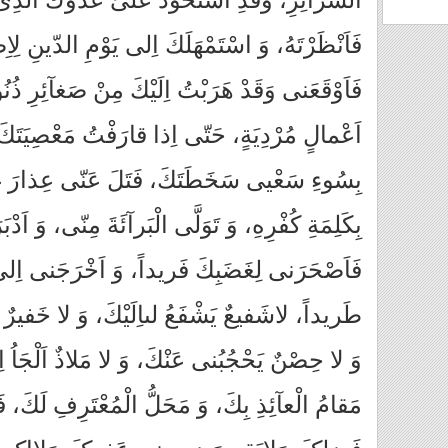
السَّرآئِرِ، وَقَدِ اسْتَحْوَذَ عَلَىَّ عَدُوُّكَ الَّذ
فَاَنْظَرْتَهُ، وَ اسْتَمْهَلَكَ اِلى‏ يَوْمِ الدّينِ لِاِ
فَاَوْقَعَنى وَقَدْ هَرَبْتُ اِلَيْكَ مِنْ صَغآئِرِ ذُنُ
اَعْمالٍ مُرْدِيَةٍ، حَتّى‏ اِذا قارَفْتُ مَعْصِيَتَكَ
بِسُوءِ سَعْيى سَخَطَتَكَ، فَتَلَ عَنّى عِذارَ غَد
بِكَلِمَةِ كُفْرِهِ، وَ تَوَلَّى الْبَرآئَةَ مِنّى، وَ اَدْبَر
فَاَصْحَرَنى لِغَضَبِكَ فَريداً، وَ اَخْرَجَنى اِلى‏ 
طَريداً، لاشَفيعٌ يَشْفَعُ لى‏اِلَيْكَ، وَ لا خَفيرٌ ي
وَ لا حِصْنٌ يَحْجُبُنى عَنْكَ، وَ لا مَلاذٌ اَلْجَاُ اِل
مَقامُ الْعآئِذِ بِكَ، وَ مَحَلُّ الْمُعْتَرِفِ لَكَ، 