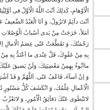
الْاَوْهامِ، كَذلِكَ اَنْتَ اللَّهُ الْاَوَّلُ فى اَوَّلِيّ
اَنْتَ دآئِمٌ لاتَزُولُ، وَ اَنَا الْعَبْدُ الضَّعيفُ ع
اَمَلاً، خَرَجَتْ مِنْ يَدى اَسْبابُ الْوُصُلاتِ اِل
رَحْمَتُكَ، وَ تَقَطَّعَتْ عَنّى عِصَمُ الْامالِ اِلاّ
بِهِ مِنْ عَفْوِكَ، قَلَّ عِنْدى ما اَعْتَدُّ بِهِ مِنْ 
مااَبُوءُ بِهِ‏مِنْ مَعْصِيَتِكَ، وَلَنْ يَضيقَ عَلَيْك
وَ اِنْ اَسآءَ، فَاعْفُ عَنّى. اَللَّهُمَّ وَ قَدْ اَش
الْاَعْمالِ عِلْمُكَ، وَ انْكَشَفَ كُلُّ مَسْتُورٍ دُ
لاتَنْطَوى عَنْكَ دَقآئِقُ الْاُمُورِ، وَ لاتَعْزُبُ ع