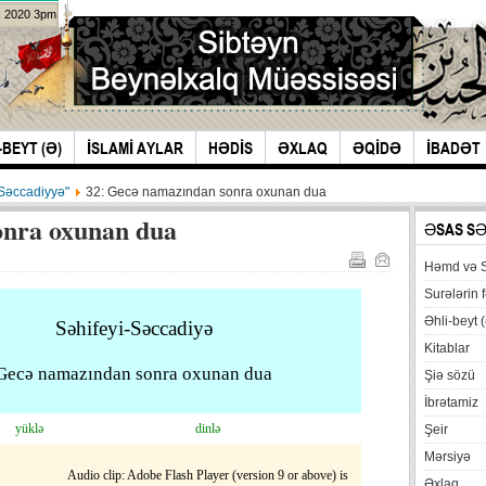
k 2020 3pm
-BEYT (Ə)
İSLAMİ AYLAR
HƏDİS
ƏXLAQ
ƏQİDƏ
İBADƏT
-Səccadiyyə"
ƏSAS S
Həmd və 
Surələrin f
Əhli-beyt (
Səhifeyi-Səccadiyə
Kitablar
Gecə namazından sonra oxunan dua‏‏
Şiə sözü
İbrətamiz
yüklə
dinlə
Şeir
Mərsiyə
Audio clip: Adobe Flash Player (version 9 or above) is
Əxlaq