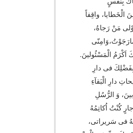
اكَ بِنَفْسٍ
ِنَ الْخَطايا، واقِفاً
 اَوْلى‏ مَنْ رَجاهُ،
 مارَجَوْتُ،وَامِنّى
كَ اَكْرَمُ الْمَسْئُولينَ.
نى بِفَضْلِكَ فى دارِ
يحاتِ دارِ الْبَقآءِ
َبينَ، وَ الرُّسُلِ
رٍ كُنْتُ اُكاتِمُهُ
مِنْهُ فى سَريراتى،