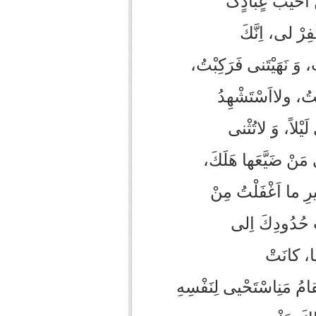
خيَبَ عٍبادٍکَ
فِرْ لى، اِنَّكَ
ُ، وَ نَهَيْتَنى فَرَكِبْتُ،
تُ، ولااَسْتَشْهِدُ
يْلاً، وَ لاتُثْنى
مَنْ ضَيَّعَها هَلَكَ،
ثيرِ ما اَغْفَلْتُ مِنْ
 حُدُودِكَ اِلى‏
ها، كانَتْ
 مَنِ‏اسْتَحْيى‏ لِنَفْسِهِ