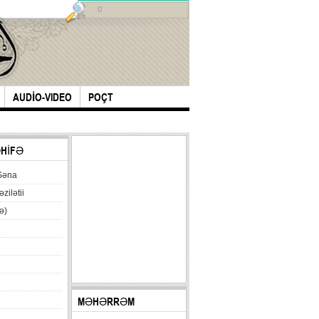
0
AUDİO-VIDEO
POÇT
ƏHİFƏ
Səna
əzilətii
ə)
MƏHƏRRƏM