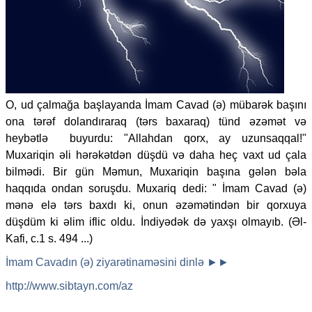
O, ud çalmağa başlayanda İmam Cavad (ə) mübarək başını
ona tərəf dolandıraraq (tərs baxaraq) tünd əzəmət və
heybətlə buyurdu: "Allahdan qorx, ay uzunsaqqal!"
Muxariqin əli hərəkətdən düşdü və daha heç vaxt ud çala
bilmədi. Bir gün Məmun, Muxariqin başına gələn bəla
haqqıda ondan soruşdu. Muxariq dedi: " İmam Cavad (ə)
mənə elə tərs baxdı ki, onun əzəmətindən bir qorxuya
düşdüm ki əlim iflic oldu. İndiyədək də yaxşı olmayıb. (Əl-
Kafi, c.1 s. 494 ...)
İmam Cavadın (ə) ziyarətinaməsini dinlə ►►
http://www.sibtayn.com/az