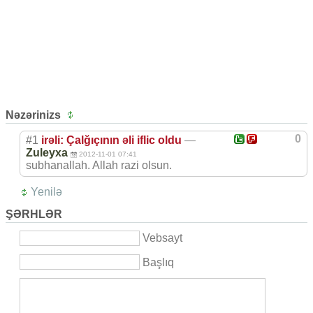
Nəzərinizs
0
#1
irəli: Çalğıçının əli iflic oldu
—
Zuleyxa
2012-11-01 07:41
subhanallah. Allah razi olsun.
Yenilə
ŞƏRHLƏR
Vebsayt
Başlıq