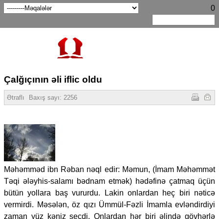
0
Çalğıçının əli iflic oldu
Ətraflı
Baxış sayı:
2256
Məhəmməd ibn Rəban nəql edir: Məmun, (İmam Məhəmmət
Təqi ələyhis-salamı bədnam etmək) hədəfinə çatmaq üçün
bütün yollara baş vururdu. Lakin onlardan heç biri nəticə
vermirdi. Məsələn, öz qızı Ümmül-Fəzli İmamla evləndirdiyi
zaman yüz kəniz seçdi. Onlardan hər biri əlində gövhərlə