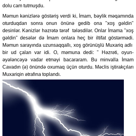
dolu cam tutmuşdu.
Məmun kənizlərə göstəriş verdi ki, İmam, bəylik məqamında
oturduqdan sonra onun önünə gedib ona "xoş gəldin"
desinlər. Kənizlər həzrətə tərəf tələsdilər. Onlar İmama "xoş
gəldin" desələr də İmam onlara heç bir iltifat göstərmədi.
Məmun sarayında uzunsaqqallı, xoş görünüşlü Muxariq adlı
bir ud çalan var idi. O, məmuna dedi: " Həzrəti, oyun-
əyələncəyə vadar etməyi bacararam. Bu minvalla İmam
Cavadın (ə) önündə oxumaq üçün oturdu. Məclis iştirakçıları
Muxariqin ətrafına toplandı.