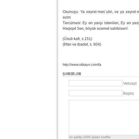
Oxunuşu: Ya xəyrəl-məs`ulin, və ya xəyrəl-mu`
əzim
Tərcüməsi: Ey ən yaxşı istənilən, Ey ən yaxşı
Həqiqət Sən, böyük əzəmət sahibisən!
(Üsuli-kafi, s.151)
(İrfan və ibadət, s. 604)
http://www.sibtayn.com/fa
ŞƏRHLƏR
Vebsayt
Başlıq
ön şəkilçi
2000
Qalan həriflər