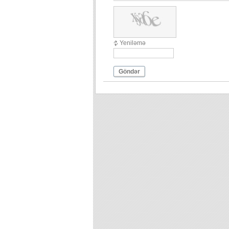
Yeniləmə
Göndər