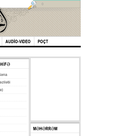
0
AUDİO-VIDEO
POÇT
ƏHİFƏ
Səna
əzilətii
ə)
MƏHƏRRƏM