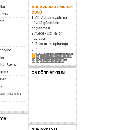
jlar
MƏHƏRRƏM AYININ 1-CI
GÜNÜ
arınız
1. Ali-Məhəmmədin (s)
miz
hüznlü günlərinin
başlanması
2. “Şebi - Əbi Talib”
i
hadisəsi
3. Zəkatın ilk toplandığı
gün
xasiyyəti
4. “Zatür-rüqa” müharibəsi
1
2
3
4
5
6
7
8
9
10
lar
5. Həzrət Hüseynin (ə)
11
12
13
14
15
16
17
18
hət-Rəvayət
karvanının Bəni Məqatilin
qəsrinə çatması
ikrlər
ON DÖRD MƏ`SUM
6....
ləri
va
haqqında qısa
AYIM
RUH OXŞAYAN