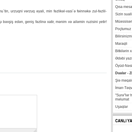
Qısa mesa
tin, urzuqni vərzuq əyali, min fəzlikəl-vasi`ə fəinnəkə zul-fəzlil-
Sizin suall
Müəssisə
 bəxşiş edən, geniş fəzlinə xatir, mənim və ailəmin ruzisini yetir!
Poçtumuz
Bilirsinizm
Maraqli
Bitkilərin 
Ədəbi yazı
Öyüd-Nəsi
Dualar - Z
Şiə məqalə
İman-Təq
"Surə"lər 
məlumat
Uşaqlar
CANLI Y