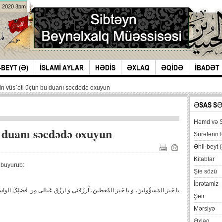
k 2020 3pm
-BEYT (Ə)
İSLAMİ AYLAR
HƏDİS
ƏXLAQ
ƏQİDƏ
İBADƏT
n vüs`əti üçün bu duanı səcdədə oxuyun
ƏSAS S
Həmd və 
u duanı səcdədə oxuyun
Surələrin f
Əhli-beyt (
Kitablar
 buyurub:
Şiə sözü
İbrətamiz
یا خَیرَ المَسؤُولینَ، وَ یا خَیرَ المُعطینَ، اُرزُقنی وَ ارزُق عَیالی مِن فَضلِکَ الواس
Şeir
Mərsiyə
Əxlaq