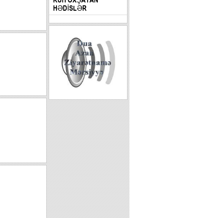
HƏDİSLƏR