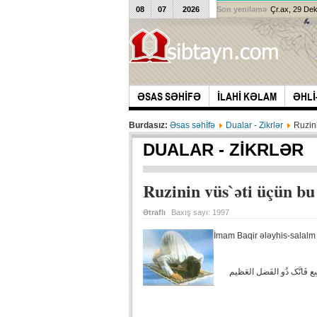
08
07
2026
Son yeniləmə
Çr.ax, 29 De
ƏSAS SƏHİFƏ
İLAHİ KƏLAM
ƏHLİ
Burdasız:
Əsas səhİfə
Dualar - Zikrlər
Ruzini
DUALAR - ZIKRLƏR
Ruzinin vüs`əti üçün b
Ətraflı
Baxış sayı:
1997
İmam Baqir ələyhis-salalm
ِع فَانَّک ذُو الفَضل العَظیم