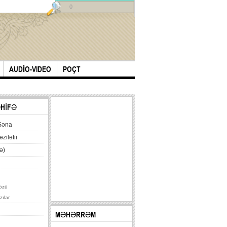
0
AUDİO-VIDEO
POÇT
ƏHİFƏ
Səna
əzilətii
ə)
özü
zılar
MƏHƏRRƏM