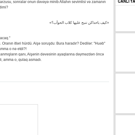
CANLI Y
bu arzusu, sonralar onun dəvəyə minib Allahın sevimlisi və zamanın
dimi?
«كيف باحداكن تنبح عليها كلاب الحوأب؟»
lacaq."
 Oranın itləri hürdü. Aişə soruşdu: Bura haradır? Dedilər: "Huəb"
Amma o nə etdi?!
h aldanmışların qanı, Aişənin dəvəsinin ayaqlarına dəyməzdən öncə
rdi, amma o, qulaq asmadı.