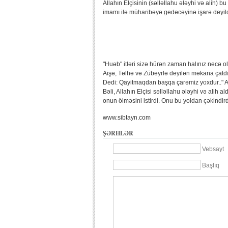
Allahın Elçisinin (səlləllahu ələyhi və alih) 
imamı ilə müharibəyə gedəcəyinə işarə deyil
"Huəb" itləri sizə hürən zaman halınız necə o
Aişə, Təlhə və Zübeyrlə deyilən məkana çatdı.
Dedi: Qayitmaqdan başqa çarəmiz yoxdur.." 
Bəli, Allahın Elçisi səlləllahu ələyhi və ali
onun ölməsini istirdi. Onu bu yoldan çəkindi
www.sibtayn.com
ŞƏRHLƏR
Vebsayt
Başlıq