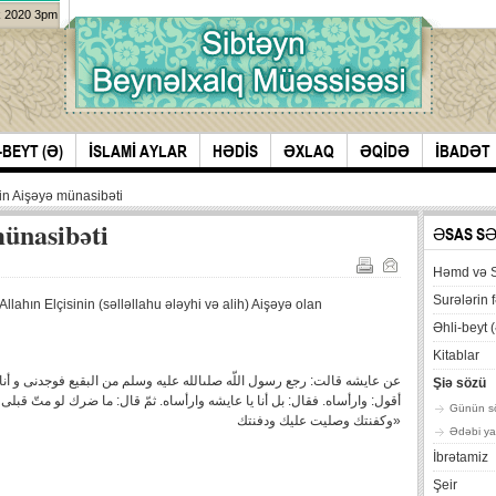
k 2020 3pm
-BEYT (Ə)
İSLAMİ AYLAR
HƏDİS
ƏXLAQ
ƏQİDƏ
İBADƏT
nin Aişəyə münasibəti
münasibəti
ƏSAS S
Həmd və 
Surələrin f
llahın Elçisinin (səlləllahu ələyhi və alih) Aişəyə olan
Əhli-beyt (
Kitablar
Şiə sözü
أقول: وارأساه. فقال: بل أنا يا عايشه وارأساه. ثمّ قال: ما ضرك لو متّ ق
Günün s
وكفنتك وصليت عليك ودفنتك»
Ədəbi ya
İbrətamiz
Şeir