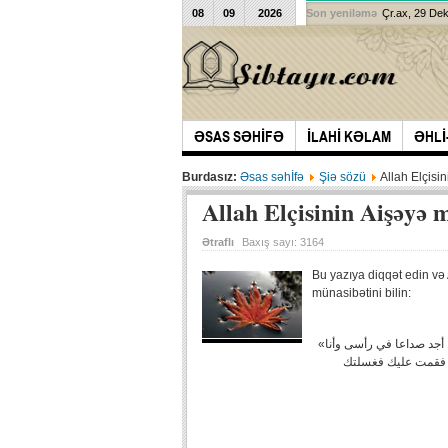
08
09
2026
Son yeniləmə
Çr.ax, 29 De
ƏSAS SƏHİFƏ
İLAHİ KƏLAM
ƏHLİ
Burdasız:
Əsas səhİfə
Şiə sözü
Allah Elçisi
Allah Elçisinin Aişəyə 
Ətraflı
Baxış sayı:
3164
Bu yazıya diqqət edin və A
münasibətini bilin:
«عن عايشه قالت: رجع رسول اللّه صلى‏الله‏ عليه‏ و‏سلم من البقيع فوجدنى و أنا أجد صداعا في رأسى وأنا
بلى فقمت عليك فغسلتك