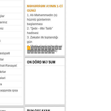
MƏHƏRRƏM AYININ 1-CI
GÜNÜ
1. Ali-Məhəmmədin (s)
jlar
hüznlü günlərinin
arınız
başlanması
miz
2. “Şebi - Əbi Talib”
hadisəsi
3. Zəkatın ilk toplandığı
i
gün
4. “Zatür-rüqa” müharibəsi
1
2
3
4
5
6
7
8
9
10
5. Həzrət Hüseynin (ə)
11
12
13
14
15
16
17
18
xasiyyəti
karvanının Bəni Məqatilin
lar
qəsrinə çatması
ON DÖRD MƏ`SUM
6....
hət-Rəvayət
krlər
ləri
va
haqqında qısa
RUH OXŞAYAN