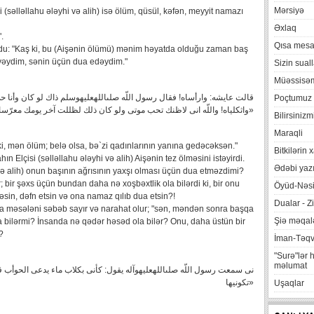
Mərsiyə
i (səlləllahu ələyhi və alih) isə ölüm, qüsül, kəfən, meyyit namazı
Əxlaq
".
Qısa mesa
yurdu: "Kaş ki, bu (Aişənin ölümü) mənim həyatda olduğu zaman baş
yəydim, sənin üçün dua edəydim."
Sizin suall
Müəssisə
Poçtumuz
واثكلياه! واللّه انى لاظنك تحب موتى ولو كان ذلك لظللت آخر يومك معرّسا ببعض ازواجك»
Bilirsinizm
Maraqli
 ki, mən ölüm; belə olsa, bə`zi qadınlarının yanına gedəcəksən."
Bitkilərin 
n Elçisi (səlləllahu ələyhi və alih) Aişənin tez ölməsini istəyirdi.
Ədəbi yazı
i və alih) onun başının ağrısının yaxşı olması üçün dua etməzdimi?
bir şəxs üçün bundan daha nə xoşbəxtlik ola bilərdi ki, bir onu
Öyüd-Nəsi
nləsin, dəfn etsin və ona namaz qılıb dua etsin?!
Dualar - Zi
qa məsələni səbəb sayır və narahat olur; "sən, məndən sonra başqa
Şiə məqalə
a bilərmi? İnsanda nə qədər həsəd ola bilər? Onu, daha üstün bir
?
İman-Təq
"Surə"lər 
məlumat
نى سمعت رسول اللّه صلى‏الله‏عليه‏و‏آله يقول: كأنى بكلاب ماء يدعى الحوأب 
تكونيها»
Uşaqlar