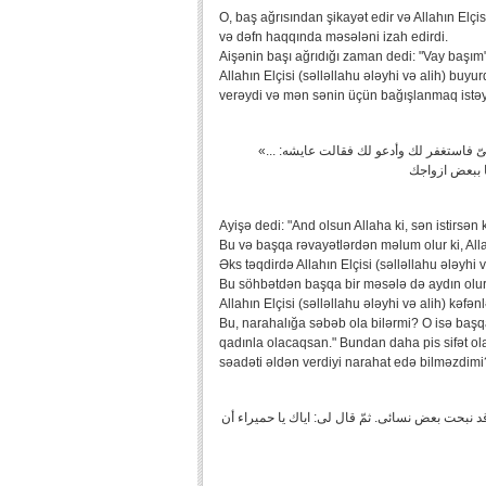
O, baş ağrısından şikayət edir və Allahın Elçis
və dəfn haqqında məsələni izah edirdi.
Aişənin başı ağrıdığı zaman dedi: "Vay başım
Allahın Elçisi (səlləllahu ələyhi və alih) bu
verəydi və mən sənin üçün bağışlanmaq istə
«... قالت عايشه: وارأساه! فقال رسول اللّه صلى‏الله‏عليه‏و‏سلم ذاك لو كان وأنا حىّ فاستغفر لك وأدعو لك فقالت عايشه:
Ayişə dedi: "And olsun Allaha ki, sən istirsən
Bu və başqa rəvayətlərdən məlum olur ki, Allahı
Əks təqdirdə Allahın Elçisi (səlləllahu ələyh
Bu söhbətdən başqa bir məsələ də aydın olur; 
Allahın Elçisi (səlləllahu ələyhi və alih) kəfə
Bu, narahalığa səbəb ola bilərmi? O isə baş
qadınla olacaqsan." Bundan daha pis sifət ol
səadəti əldən verdiyi narahat edə bilməzdimi
قد نبحت بعض نسائى. ثمّ قال لى: اياك يا حميراء أن