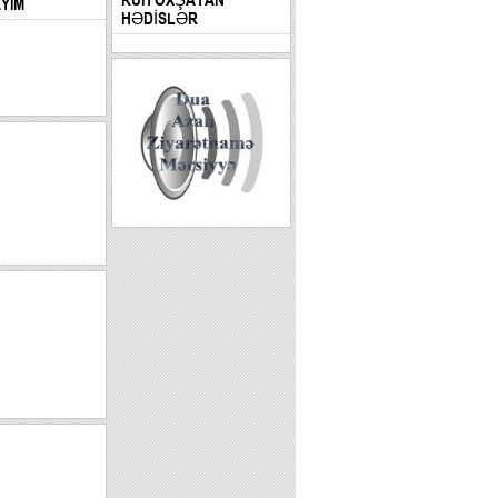
AYIM
HƏDİSLƏR