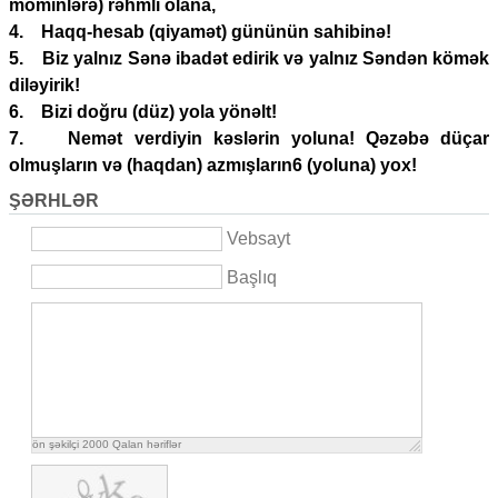
möminlərə) rəhmli olana,
4. Haqq-hesab (qiyamət) gününün sahibinə!
5. Biz yalnız Sənə ibadət edirik və yalnız Səndən kömək
diləyirik!
6. Bizi doğru (düz) yola yönəlt!
7. Nemət verdiyin kəslərin yoluna! Qəzəbə düçar
olmuşların və (haqdan) azmışların6 (yoluna) yox!
ŞƏRHLƏR
Vebsayt
Başlıq
ön şəkilçi
2000
Qalan həriflər