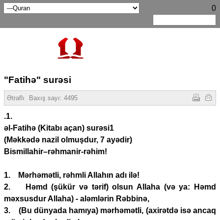
0
"Fatihə" surəsi
Ətraflı
Baxış sayı:
4495
.1.
əl-Fatihə (Kitabı açan) surəsi1
(Məkkədə nazil olmuşdur, 7 ayədir)
Bismillahir–rəhmanir-rəhim!
1. Mərhəmətli, rəhmli Allahın adı ilə!
2. Həmd (şükür və tərif) olsun Allaha (və ya: Həmd
məxsusdur Allaha) - aləmlərin Rəbbinə,
3. (Bu dünyada hamıya) mərhəmətli, (axirətdə isə ancaq