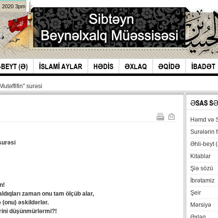
k 2020 3pm
-BEYT (Ə)
İSLAMİ AYLAR
HƏDİS
ƏXLAQ
ƏQİDƏ
İBADƏT
Mutəffifin" surəsi
ƏSAS S
Həmd və 
Surələrin f
surəsi
Əhli-beyt (
Kitablar
Şiə sözü
İbrətamiz
n!
Şeir
 aldıqları zaman onu tam ölçüb alar,
(onu) əskildərlər.
Mərsiyə
rini düşünmürlərmi?!
Əxlaq