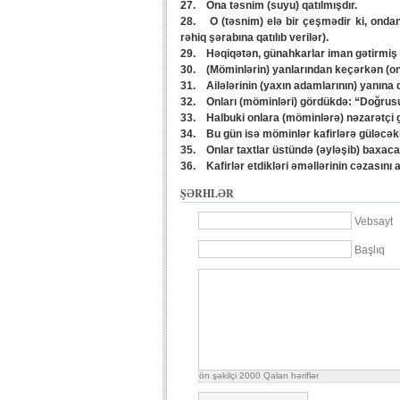
27. Ona təsnim (suyu) qatılmışdır.
28. O (təsnim) elə bir çeşmədir ki, ondan (
rəhiq şərabına qatılıb verilər).
29. Həqiqətən, günahkarlar iman gətirmiş 
30. (Möminlərin) yanlarından keçərkən (onl
31. Ailələrinin (yaxın adamlarının) yanına qa
32. Onları (möminləri) gördükdə: “Doğrusu, 
33. Halbuki onlara (möminlərə) nəzarətçi 
34. Bu gün isə möminlər kafirlərə güləcəkl
35. Onlar taxtlar üstündə (əyləşib) baxacaq
36. Kafirlər etdikləri əməllərinin cəzasını al
ŞƏRHLƏR
Vebsayt
Başlıq
ön şəkilçi
2000
Qalan həriflər