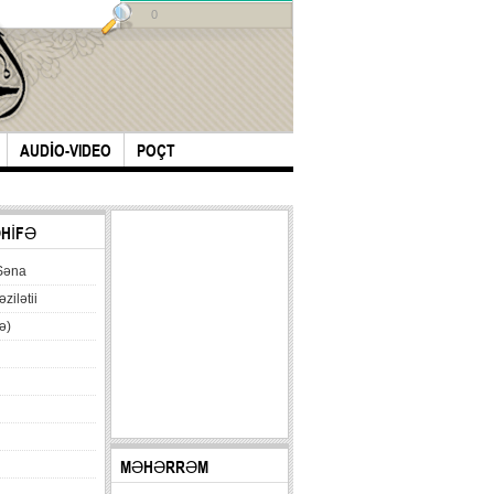
0
AUDİO-VIDEO
POÇT
ƏHİFƏ
Səna
əzilətii
ə)
MƏHƏRRƏM