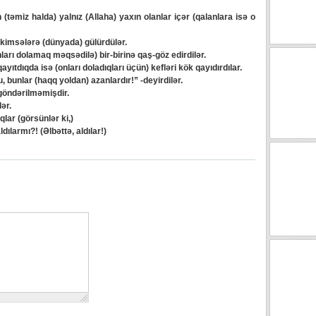
təmiz halda) yalnız (Allaha) yaxın olanlar içər (qalanlara isə o
kimsələrə (dünyada) gülürdülər.
arı dolamaq məqsədilə) bir-birinə qaş-göz edirdilər.
yıtdıqda isə (onları doladıqları üçün) kefləri kök qayıdırdılar.
bunlar (haqq yoldan) azanlardır!” -deyirdilər.
göndərilməmişdir.
ər.
lar (görsünlər ki,)
dılarmı?! (Əlbəttə, aldılar!)