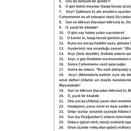
5. Özü də dəhşətli bir gündə?!
6. O gün bütün insanlar (haqq-hesab üçün)
7. Xeyr! Şübhəsiz ki, pis əməllərə uyanların
Cəhənnəmin ən alt təbəqəsi olan) Siccindəd
8. Sən nə bilirsən (haradan bilirsən) ki, Sic
9. O, yazılı bir kitabdır!
10. O gün vay halına yalan sayanların!
11. O kəslər ki, haqq-hesab gününü yalan 
12. Bunu isə ancaq həddini aşan, günaha b
13. Ayələrimiz ona oxunduğu zaman: “(Bunla
14. Xeyr (belə deyildir). Əslində onların qə
15. Xeyr, o gün Rəbbinin mərhəmətindən 
16. Sonra Cəhənnəmə vasil qalacaqlar.
17. Sonra da onlara: “Bu sizin (dünyada) y
18. Xeyr! (Möminlərlə kafirlər eyni ola bil
əməl dəftəri (Allahın ən müxlis bəndələrin
İlliyyundadır!
19. Sən nə bilirsən (haradan bilirsən) ki, İl
20. O, yazılı bir kitabdır.
21. Onu ancaq (Allaha) yaxın olan mələklər
22. Həqiqətən, yaxşı əməl və itaət sahibi 
23. Onlar taxtlar üstündə (əyləşib Allahın 
24. Sən (ey Peyğəmbər!) onların üzlərində
25. Onlara (gözəl ətirli, təmiz) möhürlü (qab
26. Onun (içində rəhiq olan qabın) möhürü