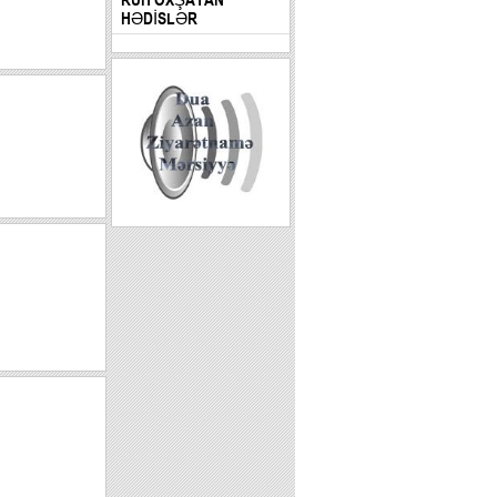
HƏDİSLƏR