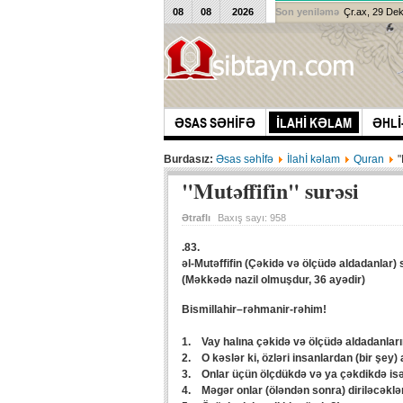
08
08
2026
Son yeniləmə
Çr.ax, 29 De
ƏSAS SƏHİFƏ
İLAHİ KƏLAM
ƏHLİ
Burdasız:
Əsas səhİfə
İlahİ kəlam
Quran
"
"Mutəffifin" surəsi
Ətraflı
Baxış sayı:
958
.83.
əl-Mutəffifin (Çəkidə və ölçüdə aldadanlar) 
(Məkkədə nazil olmuşdur, 36 ayədir)
Bismillahir–rəhmanir-rəhim!
1. Vay halına çəkidə və ölçüdə aldadanları
2. O kəslər ki, özləri insanlardan (bir şey)
3. Onlar üçün ölçdükdə və ya çəkdikdə isə 
4. Məgər onlar (öləndən sonra) diriləcəklə