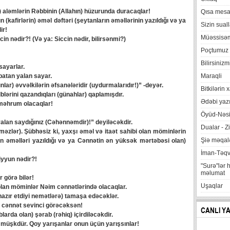
 aləmlərin Rəbbinin (Allahın) hüzurunda duracaqlar!
Qısa mesa
 (kafirlərin) əməl dəftəri (şeytanların əməllərinin yazıldığı və ya
Sizin suall
ir!
Müəssisə
cin nədir?! (Və ya: Siccin nədir, bilirsənmi?)
Poçtumuz
Bilirsinizm
sayarlar.
atan yalan sayar.
Maraqli
r) əvvəlkilərin əfsanələridir (uydurmalarıdır!)” -deyər.
Bitkilərin 
lblərini qazandıqları (günahlar) qaplamışdır.
Ədəbi yazı
məhrum olacaqlar!
Öyüd-Nəsi
alan saydığınız (Cəhənnəmdir)!” deyiləcəkdir.
Dualar - Zi
məzlər). Şübhəsiz ki, yaxşı əməl və itaət sahibi olan möminlərin
Şiə məqalə
in əməlləri yazıldığı və ya Cənnətin ən yüksək mərtəbəsi olan)
İman-Təq
liyyun nədir?!
"Surə"lər 
məlumat
 görə bilər!
Uşaqlar
olan möminlər Nəim cənnətlərində olacaqlar.
hazır etdiyi nemətlərə) tamaşa edəcəklər.
 cənnət sevinci görəcəksən!
CANLI Y
larda olan) şərab (rəhiq) içirdiləcəkdir.
 müşkdür. Qoy yarışanlar onun üçün yarışsınlar!