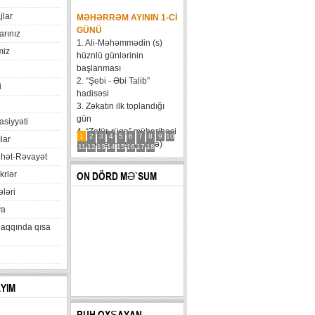
jlar
MƏHƏRRƏM AYININ 1-CI
GÜNÜ
arınız
1. Ali-Məhəmmədin (s)
miz
hüznlü günlərinin
başlanması
2. “Şebi - Əbi Talib”
i
hadisəsi
3. Zəkatın ilk toplandığı
gün
xasiyyəti
4. “Zatür-rüqa” müharibəsi
1
2
3
4
5
6
7
8
9
10
lar
5. Həzrət Hüseynin (ə)
11
12
13
14
15
16
17
18
hət-Rəvayət
karvanının Bəni Məqatilin
qəsrinə çatması
krlər
ON DÖRD MƏ`SUM
6....
ləri
va
haqqında qısa
AYIM
RUH OXŞAYAN