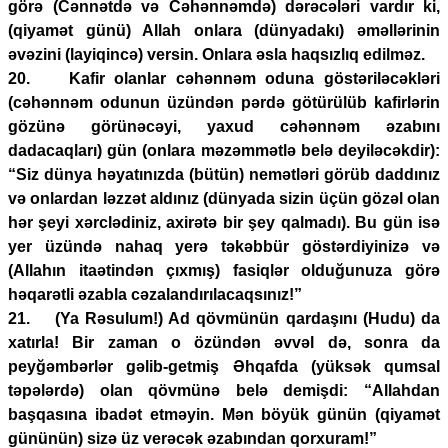
görə (Cənnətdə və Cəhənnəmdə) dərəcələri vardır ki,
(qiyamət günü) Allah onlara (dünyadakı) əməllərinin
əvəzini (layiqincə) versin. Onlara əsla haqsızlıq edilməz.
20. Kafir olanlar cəhənnəm oduna göstəriləcəkləri
(cəhənnəm odunun üzündən pərdə götürülüb kafirlərin
gözünə görünəcəyi, yaxud cəhənnəm əzabını
dadacaqları) gün (onlara məzəmmətlə belə deyiləcəkdir):
“Siz dünya həyatınızda (bütün) nemətləri görüb daddınız
və onlardan ləzzət aldınız (dünyada sizin üçün gözəl olan
hər şeyi xərclədiniz, axirətə bir şey qalmadı). Bu gün isə
yer üzündə nahaq yerə təkəbbür göstərdiyinizə və
(Allahın itaətindən çıxmış) fasiqlər olduğunuza görə
həqarətli əzabla cəzalandırılacaqsınız!”
21. (Ya Rəsulum!) Ad qövmünün qardaşını (Hudu) da
xatırla! Bir zaman o özündən əvvəl də, sonra da
peyğəmbərlər gəlib-getmiş Əhqafda (yüksək qumsal
təpələrdə) olan qövmünə belə demişdi: “Allahdan
başqasına ibadət etməyin. Mən böyük günün (qiyamət
gününün) sizə üz verəcək əzabından qorxuram!”