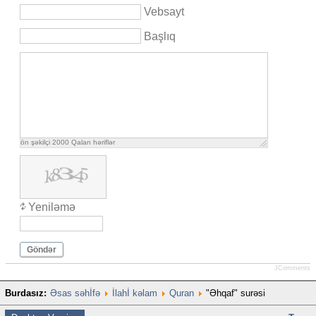
Vebsayt
Başlıq
ön şəkilçi
2000
Qalan həriflər
Yeniləmə
Göndər
JComments
Burdasız:
Əsas səhİfə
İlahİ kəlam
Quran
"Əhqaf" surəsi