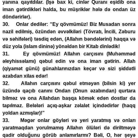
yanına qayıtdılar. (İşə bax ki, cinlər Quranı eşidib ona
iman gətirdikləri halda, bu müşriklər hələ də ondan üz
döndərirlər).
30. Onlar dedilər: “Ey qövmümüz! Biz Musadan sonra
nazil edilmiş, özündən əvvəlkiləri (Tövratı, İncili, Zəburu
və səhifələri) təsdiq edən, (Allahın bəndələrini) haqqa və
düz yola (islam dininə) yönəldən bir Kitab dinlədik!
31. Ey qövmümüz! Allahın carçısını (Muhəmməd
əleyhissəlamı) qəbul edin və ona iman gətirin. Allah
(qiyamət günü) günahlarınızdan keçər və sizi şiddətli
əzabdan xilas edər!
32. Allahın carçısını qəbul etməyən (bilsin ki) yer
üzündə qaçıb canını Ondan (Onun əzabından) qurtara
bilməz və ona Allahdan başqa kömək edən dostlar da
tapılmaz. Belələri açıq-aşkar zəlalət içindədirlər (haqq
yoldan azmışlar)!”
33. Məgər onlar göyləri və yeri yaratmış və onları
yaratmaqdan yorulmamış Allahın ölüləri də diriltməyə
qadir olduğunu görüb anlamırlarmı? Bəli, O, hər şeyə