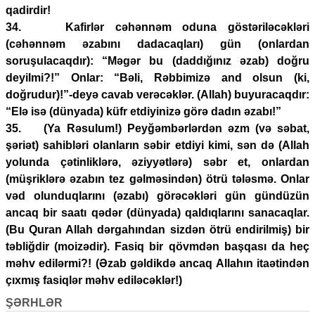
qadirdir!
34. Kafirlər cəhənnəm oduna göstəriləcəkləri
(cəhənnəm əzabını dadacaqları) gün (onlardan
soruşulacaqdır): “Məgər bu (daddığınız əzab) doğru
deyilmi?!” Onlar: “Bəli, Rəbbimizə and olsun (ki,
doğrudur)!”-deyə cavab verəcəklər. (Allah) buyuracaqdır:
“Elə isə (dünyada) küfr etdiyinizə görə dadın əzabı!”
35. (Ya Rəsulum!) Peyğəmbərlərdən əzm (və səbat,
şəriət) sahibləri olanların səbir etdiyi kimi, sən də (Allah
yolunda çətinliklərə, əziyyətlərə) səbr et, onlardan
(müşriklərə əzabın tez gəlməsindən) ötrü tələsmə. Onlar
vəd olunduqlarını (əzabı) görəcəkləri gün gündüzün
ancaq bir saatı qədər (dünyada) qaldıqlarını sanacaqlar.
(Bu Quran Allah dərgahından sizdən ötrü endirilmiş) bir
təbliğdir (moizədir). Fasiq bir qövmdən başqası da heç
məhv edilərmi?! (Əzab gəldikdə ancaq Allahın itaətindən
çıxmış fasiqlər məhv ediləcəklər!)
ŞƏRHLƏR