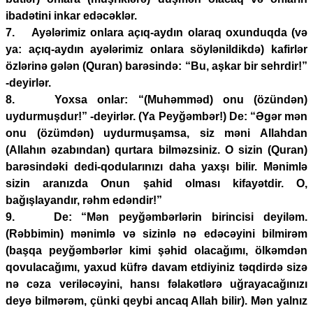
ibadətini inkar edəcəklər.
7. Ayələrimiz onlara açıq-aydın olaraq oxunduqda (və
ya: açıq-aydın ayələrimiz onlara söylənildikdə) kafirlər
özlərinə gələn (Quran) barəsində: “Bu, aşkar bir sehrdir!”
-deyirlər.
8. Yoxsa onlar: “(Muhəmməd) onu (özündən)
uydurmuşdur!” -deyirlər. (Ya Peyğəmbər!) De: “Əgər mən
onu (özümdən) uydurmuşamsa, siz məni Allahdan
(Allahın əzabından) qurtara bilməzsiniz. O sizin (Quran)
barəsindəki dedi-qodularınızı daha yaxşı bilir. Mənimlə
sizin aranızda Onun şahid olması kifayətdir. O,
bağışlayandır, rəhm edəndir!”
9. De: “Mən peyğəmbərlərin birincisi deyiləm.
(Rəbbimin) mənimlə və sizinlə nə edəcəyini bilmirəm
(başqa peyğəmbərlər kimi şəhid olacağımı, ölkəmdən
qovulacağımı, yaxud küfrə davam etdiyiniz təqdirdə sizə
nə cəza veriləcəyini, hansı fəlakətlərə uğrayacağınızı
deyə bilmərəm, çünki qeybi ancaq Allah bilir). Mən yalnız