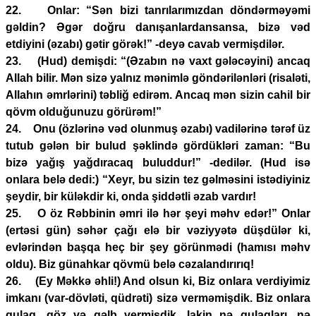
22. Onlar: “Sən bizi tanrılarımızdan döndərməyəmi
gəldin? Əgər doğru danışanlardansansa, bizə vəd
etdiyini (əzabı) gətir görək!” -deyə cavab vermişdilər.
23. (Hud) demişdi: “(Əzabın nə vaxt gələcəyini) ancaq
Allah bilir. Mən sizə yalnız mənimlə göndərilənləri (risaləti,
Allahın əmrlərini) təbliğ edirəm. Ancaq mən sizin cahil bir
qövm olduğunuzu görürəm!”
24. Onu (özlərinə vəd olunmuş əzabı) vadilərinə tərəf üz
tutub gələn bir bulud şəklində gördükləri zaman: “Bu
bizə yağış yağdıracaq buluddur!” -dedilər. (Hud isə
onlara belə dedi:) “Xeyr, bu sizin tez gəlməsini istədiyiniz
şeydir, bir küləkdir ki, onda şiddətli əzab vardır!
25. O öz Rəbbinin əmri ilə hər şeyi məhv edər!” Onlar
(ertəsi gün) səhər çağı elə bir vəziyyətə düşdülər ki,
evlərindən başqa heç bir şey görünmədi (hamısı məhv
oldu). Biz günahkar qövmü belə cəzalandırırıq!
26. (Ey Məkkə əhli!) And olsun ki, Biz onlara verdiyimiz
imkanı (var-dövləti, qüdrəti) sizə verməmişdik. Biz onlara
qulaq, göz və qəlb vermişdik, lakin nə qulaqları, nə