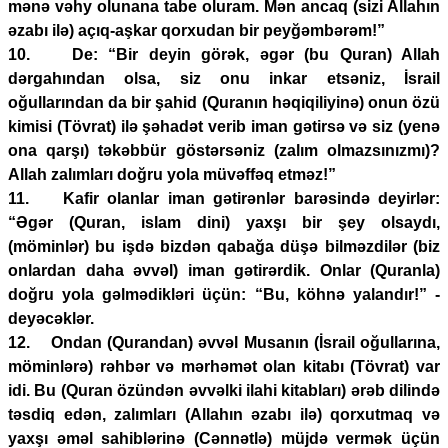
mənə vəhy olunana tabe oluram. Mən ancaq (sizi Allahın
əzabı ilə) açıq-aşkar qorxudan bir peyğəmbərəm!”
10. De: “Bir deyin görək, əgər (bu Quran) Allah
dərgahından olsa, siz onu inkar etsəniz, İsrail
oğullarından da bir şahid (Quranın həqiqiliyinə) onun özü
kimisi (Tövrat) ilə şəhadət verib iman gətirsə və siz (yenə
ona qarşı) təkəbbür göstərsəniz (zalım olmazsınızmı)?
Allah zalımları doğru yola müvəffəq etməz!”
11. Kafir olanlar iman gətirənlər barəsində deyirlər:
“Əgər (Quran, islam dini) yaxşı bir şey olsaydı,
(möminlər) bu işdə bizdən qabağa düşə bilməzdilər (biz
onlardan daha əvvəl) iman gətirərdik. Onlar (Quranla)
doğru yola gəlmədikləri üçün: “Bu, köhnə yalandır!” -
deyəcəklər.
12. Ondan (Qurandan) əvvəl Musanın (İsrail oğullarına,
möminlərə) rəhbər və mərhəmət olan kitabı (Tövrat) var
idi. Bu (Quran özündən əvvəlki ilahi kitabları) ərəb dilində
təsdiq edən, zalımları (Allahın əzabı ilə) qorxutmaq və
yaxşı əməl sahiblərinə (Cənnətlə) müjdə vermək üçün