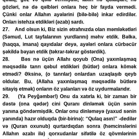
gözləri, nə də qəlbləri onlara heç bir fayda vermədi.
Çünki onlar Allahın ayələrini (bilə-bilə) inkar edirdilər.
Onları istehza etdikləri (əzab) sardı.
27. And olsun ki, Biz sizin ətrafınızda olan məmləkətləri
(Səmud, Lut tayfalarının yurdlarını) məhv etdik. Bəlkə,
(haqqa, imana) qayıdalar deyə, ayələri onlara cürbəcür
şəkildə bəyan etdik (təkrar-təkrar göstərdik).
28. Bəs nə üçün Allahı qoyub (Ona) yaxınlaşmaq
məqsədilə tanrı qəbul etdikləri (bütlər) onlara kömək
etmədi? Əksinə, (o tanrılar) onlardan uzaqlaşıb qeyb
oldular. Bu, (Allaha yaxınlaşmaq məqsədilə bütlərə
sitayiş etmək) onların öz yalanları və öz uydurmalarıdır.
29. (Ya Peyğəmbər!) Onu da xatırla ki, bir zaman bir
dəstə (ona qədər) cini Quranı dinləmək üçün sənin
yanına göndərmişdik. Onlar onu dinləməyə (yaxud sənin
yanında) hazır olduqda (bir-birinə): “Qulaq asın!” -dedilər
və (Quran oxunub) qurtardıqdan sonra (həmcinslərini
Allahın əzabı ilə) qorxudanlar sifətilə öz qövmlərinin