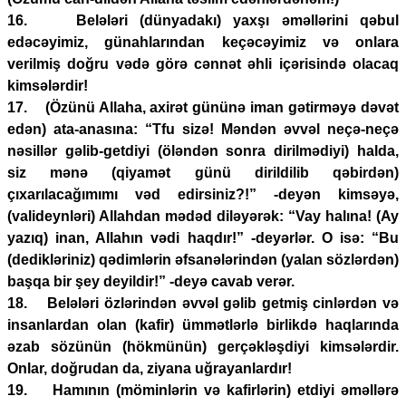
16. Belələri (dünyadakı) yaxşı əməllərini qəbul
edəcəyimiz, günahlarından keçəcəyimiz və onlara
verilmiş doğru vədə görə cənnət əhli içərisində olacaq
kimsələrdir!
17. (Özünü Allaha, axirət gününə iman gətirməyə dəvət
edən) ata-anasına: “Tfu sizə! Məndən əvvəl neçə-neçə
nəsillər gəlib-getdiyi (öləndən sonra dirilmədiyi) halda,
siz mənə (qiyamət günü dirildilib qəbirdən)
çıxarılacağımımı vəd edirsiniz?!” -deyən kimsəyə,
(valideynləri) Allahdan mədəd diləyərək: “Vay halına! (Ay
yazıq) inan, Allahın vədi haqdır!” -deyərlər. O isə: “Bu
(dedikləriniz) qədimlərin əfsanələrindən (yalan sözlərdən)
başqa bir şey deyildir!” -deyə cavab verər.
18. Belələri özlərindən əvvəl gəlib getmiş cinlərdən və
insanlardan olan (kafir) ümmətlərlə birlikdə haqlarında
əzab sözünün (hökmünün) gerçəkləşdiyi kimsələrdir.
Onlar, doğrudan da, ziyana uğrayanlardır!
19. Hamının (möminlərin və kafirlərin) etdiyi əməllərə