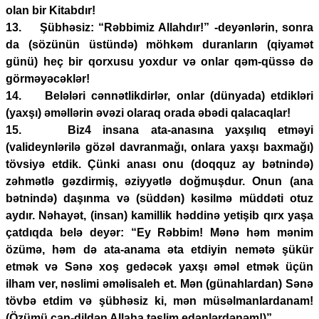
olan bir Kitabdır!
13. Şübhəsiz: “Rəbbimiz Allahdır!” -deyənlərin, sonra
da (sözünün üstündə) möhkəm duranların (qiyamət
günü) heç bir qorxusu yoxdur və onlar qəm-qüssə də
görməyəcəklər!
14. Belələri cənnətlikdirlər, onlar (dünyada) etdikləri
(yaxşı) əməllərin əvəzi olaraq orada əbədi qalacaqlar!
15. Biz4 insana ata-anasına yaxşılıq etməyi
(valideynlərilə gözəl davranmağı, onlara yaxşı baxmağı)
tövsiyə etdik. Çünki anası onu (doqquz ay bətnində)
zəhmətlə gəzdirmiş, əziyyətlə doğmuşdur. Onun (ana
bətnində) daşınma və (süddən) kəsilmə müddəti otuz
aydır. Nəhayət, (insan) kamillik həddinə yetişib qırx yaşa
çatdıqda belə deyər: “Ey Rəbbim! Mənə həm mənim
özümə, həm də ata-anama əta etdiyin nemətə şükür
etmək və Sənə xoş gedəcək yaxşı əməl etmək üçün
ilham ver, nəslimi əməlisaleh et. Mən (günahlardan) Sənə
tövbə etdim və şübhəsiz ki, mən müsəlmanlardanam!
(Özümü can-dildən Allaha təslim edənlərdənəm!)”