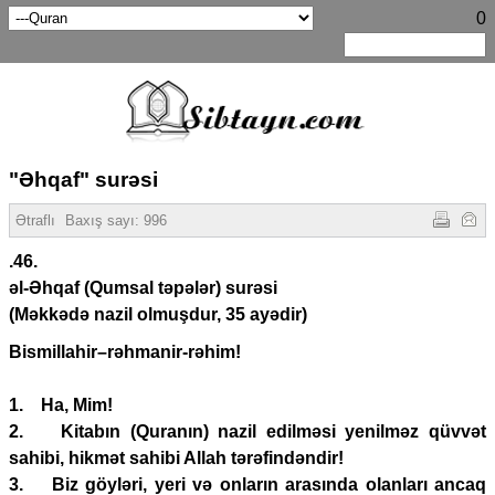
0
"Əhqaf" surəsi
Ətraflı
Baxış sayı:
996
.46.
əl-Əhqaf (Qumsal təpələr) surəsi
(Məkkədə nazil olmuşdur, 35 ayədir)
Bismillahir–rəhmanir-rəhim!
1. Ha, Mim!
2. Kitabın (Quranın) nazil edilməsi yenilməz qüvvət
sahibi, hikmət sahibi Allah tərəfindəndir!
3. Biz göyləri, yeri və onların arasında olanları ancaq