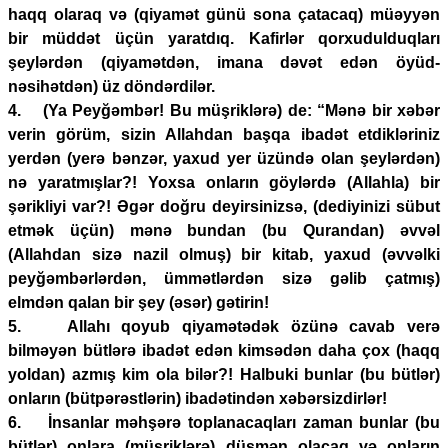
haqq olaraq və (qiyamət günü sona çatacaq) müəyyən
bir müddət üçün yaratdıq. Kafirlər qorxudulduqları
şeylərdən (qiyamətdən, imana dəvət edən öyüd-
nəsihətdən) üz döndərdilər.
4. (Ya Peyğəmbər! Bu müşriklərə) de: “Mənə bir xəbər
verin görüm, sizin Allahdan başqa ibadət etdikləriniz
yerdən (yerə bənzər, yaxud yer üzündə olan şeylərdən)
nə yaratmışlar?! Yoxsa onların göylərdə (Allahla) bir
şərikliyi var?! Əgər doğru deyirsinizsə, (dediyinizi sübut
etmək üçün) mənə bundan (bu Qurandan) əvvəl
(Allahdan sizə nazil olmuş) bir kitab, yaxud (əvvəlki
peyğəmbərlərdən, ümmətlərdən sizə gəlib çatmış)
elmdən qalan bir şey (əsər) gətirin!
5. Allahı qoyub qiyamətədək özünə cavab verə
bilməyən bütlərə ibadət edən kimsədən daha çox (haqq
yoldan) azmış kim ola bilər?! Halbuki bunlar (bu bütlər)
onların (bütpərəstlərin) ibadətindən xəbərsizdirlər!
6. İnsanlar məhşərə toplanacaqları zaman bunlar (bu
bütlər) onlara (müşriklərə) düşmən olacaq və onların