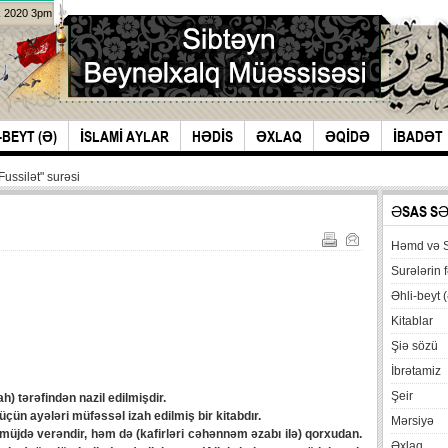
k 2020 3pm
-BEYT (Ə)
İSLAMİ AYLAR
HƏDİS
ƏXLAQ
ƏQİDƏ
İBADƏT
Fussilət" surəsi
ƏSAS S
Həmd və 
Surələrin f
Əhli-beyt (
Kitablar
Şiə sözü
İbrətamiz
Şeir
) tərəfindən nazil edilmişdir.
çün ayələri müfəssəl izah edilmiş bir kitabdır.
Mərsiyə
jdə verəndir, həm də (kafirləri cəhənnəm əzabı ilə) qorxudan.
Əxlaq