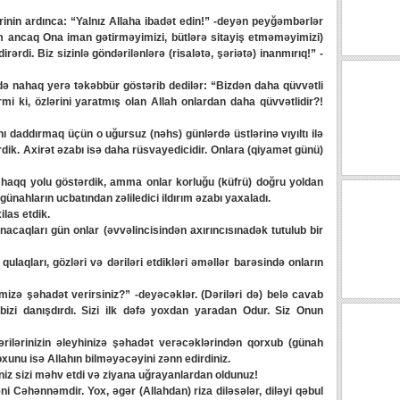
rinin ardınca: “Yalnız Allaha ibadət edin!” -deyən peyğəmbərlər
m ancaq Ona iman gətirməyimizi, bütlərə sitayiş etməməyimizi)
ərdi. Biz sizinlə göndərilənlərə (risalətə, şəriətə) inanmırıq!” -
 nahaq yerə təkəbbür göstərib dedilər: “Bizdən daha qüvvətli
i ki, özlərini yaratmış olan Allah onlardan daha qüvvətlidir?!
 daddırmaq üçün o uğursuz (nəhs) günlərdə üstlərinə vıyıltı ilə
dik. Axirət əzabı isə daha rüsvayedicidir. Onlara (qiyamət günü)
aqq yolu göstərdik, amma onlar korluğu (küfrü) doğru yoldan
 günahların ucbatından zəliledici ildırım əzabı yaxaladı.
ilas etdik.
aqları gün onlar (əvvəlincisindən axırıncısınadək tutulub bir
qları, gözləri və dəriləri etdikləri əməllər barəsində onların
izə şəhadət verirsiniz?” -deyəcəklər. (Dəriləri də) belə cavab
 bizi danışdırdı. Sizi ilk dəfə yoxdan yaradan Odur. Siz Onun
ərilərinizin əleyhinizə şəhadət verəcəklərindən qorxub (günah
oxunu isə Allahın bilməyəcəyini zənn edirdiniz.
niz sizi məhv etdi və ziyana uğrayanlardan oldunuz!
i Cəhənnəmdir. Yox, əgər (Allahdan) riza diləsələr, diləyi qəbul