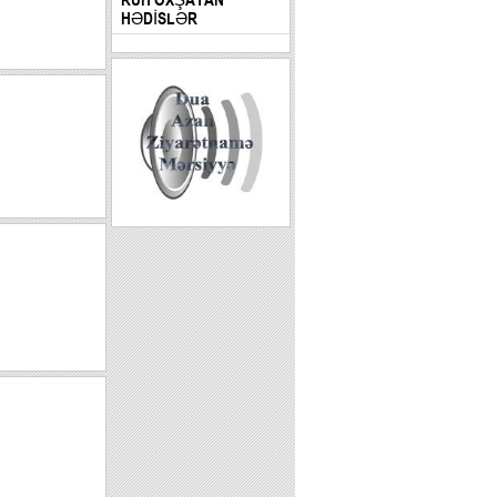
HƏDİSLƏR