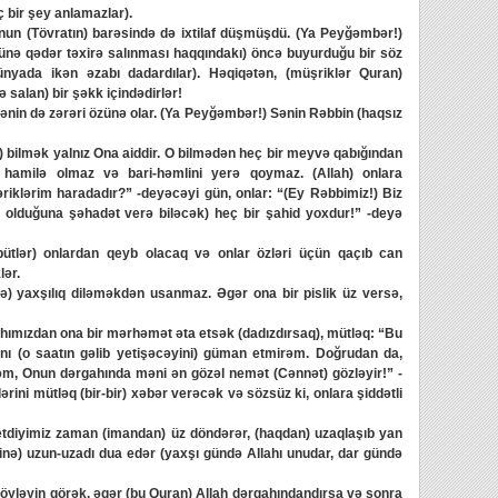
ç bir şey anlamazlar).
n (Tövratın) barəsində də ixtilaf düşmüşdü. (Ya Peyğəmbər!)
ünə qədər təxirə salınması haqqındakı) öncə buyurduğu bir söz
dünyada ikən əzabı dadardılar). Həqiqətən, (müşriklər Quran)
 salan) bir şəkk içindədirlər!
dənin də zərəri özünə olar. (Ya Peyğəmbər!) Sənin Rəbbin (haqsız
 bilmək yalnız Ona aiddir. O bilmədən heç bir meyvə qabığından
hamilə olmaz və bari-həmlini yerə qoymaz. (Allah) onlara
riklərim haradadır?” -deyəcəyi gün, onlar: “(Ey Rəbbimiz!) Biz
n olduğuna şəhadət verə biləcək) heç bir şahid yoxdur!” -deyə
ütlər) onlardan qeyb olacaq və onlar özləri üçün qaçıb can
lər.
ə) yaxşılıq diləməkdən usanmaz. Əgər ona bir pislik üz versə,
ımızdan ona bir mərhəmət əta etsək (dadızdırsaq), mütləq: “Bu
ı (o saatın gəlib yetişəcəyini) güman etmirəm. Doğrudan da,
səm, Onun dərgahında məni ən gözəl nemət (Cənnət) gözləyir!” -
lərini mütləq (bir-bir) xəbər verəcək və sözsüz ki, onlara şiddətli
tdiyimiz zaman (imandan) üz döndərər, (haqdan) uzaqlaşıb yan
binə) uzun-uzadı dua edər (yaxşı gündə Allahı unudar, dar gündə
öyləyin görək, əgər (bu Quran) Allah dərgahındandırsa və sonra