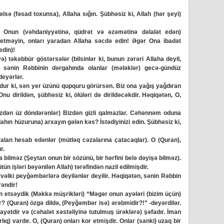
 (fəsad toxunsa), Allaha sığın. Şübhəsiz ki, Allah (hər şeyi)
n (vəhdaniyyətinə, qüdrət və əzəmətinə dəlalət edən)
etməyin, onları yaradan Allaha səcdə edin! Əgər Ona ibadət
edin)!
təkəbbür göstərsələr (bilsinlər ki, bunun zərəri Allaha deyil,
) sənin Rəbbinin dərgahında olanlar (mələklər) gecə-gündüz
deyərlər.
dur ki, sən yer üzünü qupquru görürsən. Biz ona yağış yağdıran
nu dirildən, şübhəsiz ki, ölüləri də dirildəcəkdir. Həqiqətən, O,
zdən üz döndərənlər) Bizdən gizli qalmazlar. Cəhənnəm oduna
ahın hüzuruna) arxayın gələn kəs? İstədiyinizi edin. Şübhəsiz ki,
an hesab edənlər (mütləq cəzalarına çatacaqlar). O (Quran),
r.
 bilməz (Şeytan onun bir sözünü, bir hərfini belə dəyişə bilməz).
ütün işləri bəyənilən Allah) tərəfindən nazil edilmişdir.
lki peyğəmbərlərə deyilənlər deyilir. Həqiqətən, sənin Rəbbin
rəndir!
n etsəydik (Məkkə müşrikləri) “Məgər onun ayələri (bizim üçün)
r? (Quran) özgə dildə, (Peyğəmbər isə) ərəbmidir?!” -deyərdilər.
ayətdir və (cəhalət xəstəliyinə tutulmuş ürəklərə) şəfadır. İman
lıq) vardır. O, (Quran) onları kor etmişdir. Onlar (sanki) uzaq bir