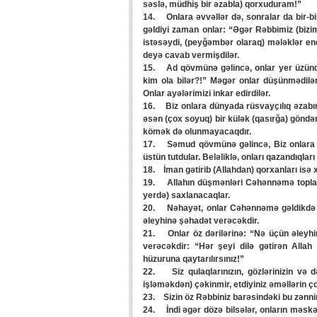
səslə, müdhiş bir əzabla) qorxuduram!”
14. Onlara əvvəllər də, sonralar da bir-bi
gəldiyi zaman onlar: “Əgər Rəbbimiz (bizi
istəsəydi, (peyğəmbər olaraq) mələklər endir
deyə cavab vermişdilər.
15. Ad qövmünə gəlincə, onlar yer üzündə
kim ola bilər?!” Məgər onlar düşünmədilərm
Onlar ayələrimizi inkar edirdilər.
16. Biz onlara dünyada rüsvayçılıq əzabını
əsən (çox soyuq) bir külək (qasırğa) göndər
kömək də olunmayacaqdır.
17. Səmud qövmünə gəlincə, Biz onlara h
üstün tutdular. Beləliklə, onları qazandıqları
18. İman gətirib (Allahdan) qorxanları isə x
19. Allahın düşmənləri Cəhənnəmə toplanac
yerdə) saxlanacaqlar.
20. Nəhayət, onlar Cəhənnəmə gəldikdə qula
əleyhinə şəhadət verəcəkdir.
21. Onlar öz dərilərinə: “Nə üçün əleyhim
verəcəkdir: “Hər şeyi dilə gətirən Allah
hüzuruna qaytarılırsınız!”
22. Siz qulaqlarınızın, gözlərinizin və d
işləməkdən) çəkinmir, etdiyiniz əməllərin ç
23. Sizin öz Rəbbiniz barəsindəki bu zənni
24. İndi əgər dözə bilsələr, onların məskən