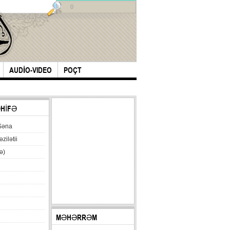
0
AUDİO-VIDEO
POÇT
ƏHİFƏ
Səna
əzilətii
ə)
MƏHƏRRƏM