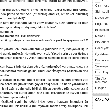
ndan) üz döndərib (onu) dinləməz (Allah kəlamının qüdsiyyəti,
Qısa mesa
 bizi dəvət etdiyinə (tövhid dininə) qarşı qəlblərimiz örtülü,
Sizin suall
anda pərdə vardır. Sən (öz dininə) əməl et, biz də (öz dinimizə)
Müəssisə
ə öz istədiyimizi!)”
kimi bir insanam. Mənə vəhy olunur ki, sizin tanrınız bir olan
Poçtumuz
nmağınızı diləyin. Vay müşriklərin halına!
Bilirsinizm
inanmırlar!
əz (minnətsiz) ruzi gözləyir!”
Maraqli
ri iki gündə yaradanı inkar edir və Ona şəriklər qoşursunuz? O
Bitkilərin 
Ədəbi yazı
aratdı, onu bərəkətli etdi və (Allahdan ruzi) istəyənlər üçün
dörd gündə (mövsümdə) müəyyən etdi. (Yaxud yerin və yer üzündə
Öyüd-Nəsi
ruşanlar bilsinlər ki, Allah onların hamısını birlikdə dörd gündə
Dualar - Zi
Şiə məqalə
xan buxar) halında olan göyə üz tutdu (göyü yaratmaq qərarına
stər-istəməz vücuda gəlin!” Onlar da: “İstəyərək (Allahın əmrinə
İman-Təq
erdilər.
"Surə"lər 
 olaraq iki gündə əmələ gətirdi. (Beləliklə, iki gün ərzində yer,
məlumat
ha sonra iki gün ərzində göylər xəlq edildi. Kainatın yaradılması
Uşaqlar
ün işini özünə vəhy edib bildirdi. Biz aşağı göyü (dünya səmasını)
tanlardan, hər cür bəladan) hifz etdik. Bu, yenilməz qüvvət sahibi
əli hökmü, qanunudur)!”
CANLI Y
ikləri sənin bu sözlərindən sonra haqdan, imandan) üz
rımı kimi bir ildırımla (bu tayfaları məhv etmiş tükürpədici bir