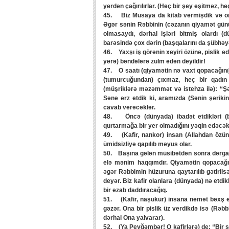
yerdən çağırılırlar. (Heç bir şey eşitməz, he
45. Biz Musaya da kitab vermişdik və onu
Əgər sənin Rəbbinin (cəzanın qiyamət gün
olmasaydı, dərhal işləri bitmiş olardı (
barəsində çox dərin (başqalarını da şübhəyə
46. Yaxşı iş görənin xeyiri özünə, pislik e
yerə) bəndələrə zülm edən deyildir!
47. O saatı (qiyamətin nə vaxt qopacağını)
(tumurcuğundan) çıxmaz, heç bir qadın 
(müşriklərə məzəmmət və istehza ilə): “Şə
Sənə ərz etdik ki, aramızda (Sənin şəriki
cavab verəcəklər.
48. Öncə (dünyada) ibadət etdikləri (b
qurtarmağa bir yer olmadığını yəqin edəcək
49. (Kafir, nankor) insan (Allahdan özün
ümidsizliyə qapılıb məyus olar.
50. Başına gələn müsibətdən sonra dərgah
elə mənim haqqımdır. Qiyamətin qopacağın
əgər Rəbbimin hüzuruna qaytarılıb gətiril
deyər. Biz kafir olanlara (dünyada) nə etdik
bir əzab daddıracağıq.
51. (Kafir, naşükür) insana nemət bəxş e
gəzər. Ona bir pislik üz verdikdə isə (Rəb
dərhal Ona yalvarar).
52. (Ya Peyğəmbər! O kafirlərə) de: “Bir s