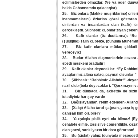
edilmişlərdən olmazlar. (Və ya əgər dünyay
halda Cəhənnəmdə qalacaqlar)
25. Biz onlara (Məkkə müşriklərinə) önləri
inanmamalarını) özlərinə gözəl göstərən 
cinlərdən və insanlardan olan (kafir) 
gerçəkləşdi. Şübhəsiz ki, onlar ziyan çəkənl
26. Kafir olanlar (öz dostlarına): “Bu
(şuluqluq) salın ki, bəlkə, (bununla Muhəmmə
27. Biz kafir olanlara mütləq şiddətli b
verəcəyik!
28. Budur Allahın düşmənlərinin cəzası -
əbədi məskəni oradadır!
29. Kafir olanlar deyəcəklər: “Ey Rəbbimiz!
ayaqlarımız altına salaq, paymal olsunlar!”
30. Şübhəsiz: “Rəbbimiz Allahdır!” -deyən
nazil olub (belə deyəcəklər): “Qorxmayın v
31. Biz dünyada da, axirətdə də sizin do
istədiyiniz hər şey vardır-
32. Bağışlayandan, rəhm edəndən (Allahdan)
33. (Xalqı) Allaha tərəf çağıran, yaxşı i
danışan kim ola bilər?!
34. Yaxşılıqla pislik eyni ola bilməz! (Ey
cəhalətə elmlə, xəsisliyə comərdliklə, cəz
olan şəxsi, sanki yaxın bir dost görərsən!
35. Bu (xislət) yalnız (dünyada məşəqqətlər