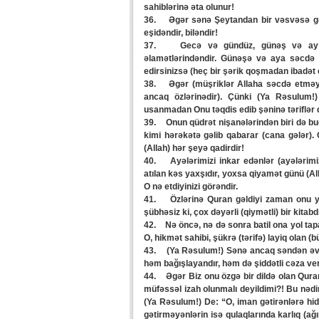
sahiblərinə əta olunur!
36. Əgər sənə Şeytandan bir vəsvəsə gəlsə
eşidəndir, biləndir!
37. Gecə və gündüz, günəş və ay Onu
əlamətlərindəndir. Günəşə və aya səcdə 
edirsinizsə (heç bir şərik qoşmadan ibadət 
38. Əgər (müşriklər Allaha səcdə etməyə) 
ancaq özlərinədir). Çünki (Ya Rəsulum!
usanmadan Onu təqdis edib şəninə təriflər 
39. Onun qüdrət nişanələrindən biri də bu
kimi hərəkətə gəlib qabarar (cana gələr). O
(Allah) hər şeyə qadirdir!
40. Ayələrimizi inkar edənlər (ayələrimi
atılan kəs yaxşıdır, yoxsa qiyamət günü (All
O nə etdiyinizi görəndir.
41. Özlərinə Quran gəldiyi zaman onu yal
şübhəsiz ki, çox dəyərli (qiymətli) bir kitabdı
42. Nə öncə, nə də sonra batil ona yol tapa
O, hikmət sahibi, şükrə (tərifə) layiq olan (b
43. (Ya Rəsulum!) Sənə ancaq səndən əvvə
həm bağışlayandır, həm də şiddətli cəza ve
44. Əgər Biz onu özgə bir dildə olan Qura
müfəssəl izah olunmalı deyildimi?! Bu nədi
(Ya Rəsulum!) De: “O, iman gətirənlərə hid
gətirməyənlərin isə qulaqlarında karlıq (ağır