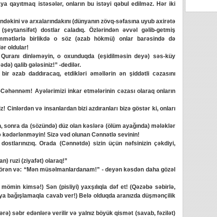
a qayıtmaq istəsələr, onların bu istəyi qəbul edilməz. Hər iki
ndəkini və arxalarındakını (dünyanın zövq-səfasına uyub axirətə
(şeytansifət) dostlar caladıq. Özlərindən əvvəl gəlib-getmiş
ümmətlərlə birlikdə o söz (əzab hökmü) onlar barəsində də
ər oldular!
 Quranı dinləməyin, o oxunduqda (eşidilməsin deyə) səs-küy
də) qalib gələsiniz!” -dedilər.
ir əzab daddıracaq, etdikləri əməllərin ən şiddətli cəzasını
Cəhənnəm! Ayələrimizi inkar etmələrinin cəzası olaraq onların
 Cinlərdən və insanlardan bizi azdıranları bizə göstər ki, onları
, sonra da (sözündə) düz olan kəslərə (ölüm ayağında) mələklər
ə kədərlənməyin! Sizə vəd olunan Cənnətlə sevinin!
stlarınızıq. Orada (Cənnətdə) sizin üçün nəfsinizin çəkdiyi,
 ruzi (ziyafət) olaraq!”
ş görən və: “Mən müsəlmanlardanam!” - deyən kəsdən daha gözəl
 mömin kimsə!) Sən (pisliyi) yaxşılıqla dəf et! (Qəzəbə səbirlə,
aya bağışlamaqla cavab ver!) Belə olduqda aranızda düşmənçilik
ə) səbr edənlərə verilir və yalnız böyük qismət (savab, fəzilət)