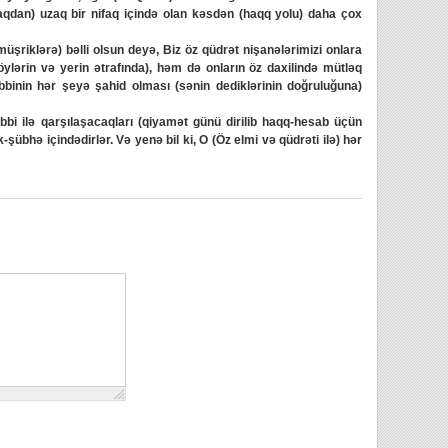
haqdan) uzaq bir nifaq içində olan kəsdən (haqq yolu) daha çox
riklərə) bəlli olsun deyə, Biz öz qüdrət nişanələrimizi onlara
ylərin və yerin ətrafında), həm də onların öz daxilində mütləq
inin hər şeyə şahid olması (sənin dediklərinin doğruluğuna)
bi ilə qarşılaşacaqları (qiyamət günü dirilib haqq-hesab üçün
übhə içindədirlər. Və yenə bil ki, O (Öz elmi və qüdrəti ilə) hər