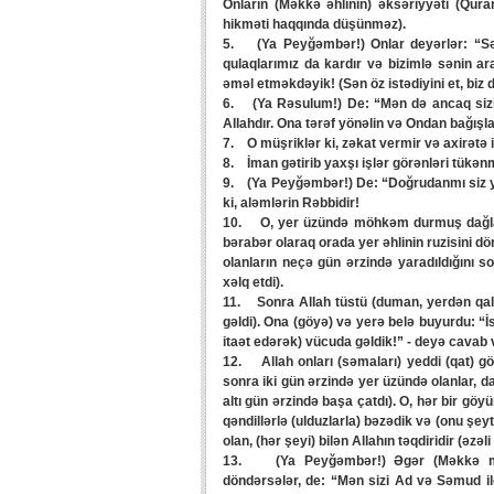
Onların (Məkkə əhlinin) əksəriyyəti (Qura
hikməti haqqında düşünməz).
5. (Ya Peyğəmbər!) Onlar deyərlər: “Sənin
qulaqlarımız da kardır və bizimlə sənin ar
əməl etməkdəyik! (Sən öz istədiyini et, biz d
6. (Ya Rəsulum!) De: “Mən də ancaq sizin 
Allahdır. Ona tərəf yönəlin və Ondan bağışla
7. O müşriklər ki, zəkat vermir və axirətə 
8. İman gətirib yaxşı işlər görənləri tükənm
9. (Ya Peyğəmbər!) De: “Doğrudanmı siz ye
ki, aləmlərin Rəbbidir!
10. O, yer üzündə möhkəm durmuş dağlar y
bərabər olaraq orada yer əhlinin ruzisini 
olanların neçə gün ərzində yaradıldığını so
xəlq etdi).
11. Sonra Allah tüstü (duman, yerdən qal
gəldi). Ona (göyə) və yerə belə buyurdu: “İ
itaət edərək) vücuda gəldik!” - deyə cavab v
12. Allah onları (səmaları) yeddi (qat) göy
sonra iki gün ərzində yer üzündə olanlar, da
altı gün ərzində başa çatdı). O, hər bir göy
qəndillərlə (ulduzlarla) bəzədik və (onu şey
olan, (hər şeyi) bilən Allahın təqdiridir (əz
13. (Ya Peyğəmbər!) Əgər (Məkkə müşr
döndərsələr, de: “Mən sizi Ad və Səmud ildı