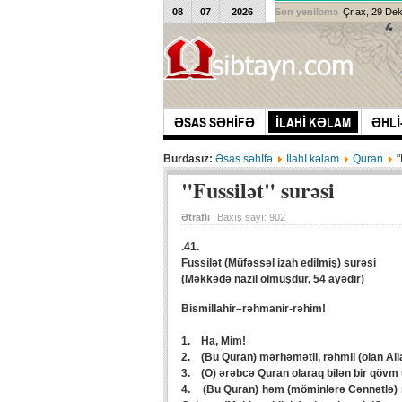
08
07
2026
Son yeniləmə
Çr.ax, 29 De
ƏSAS SƏHİFƏ
İLAHİ KƏLAM
ƏHLİ
Burdasız:
Əsas səhİfə
İlahİ kəlam
Quran
"
"Fussilət" surəsi
Ətraflı
Baxış sayı:
902
.41.
Fussilət (Müfəssəl izah edilmiş) surəsi
(Məkkədə nazil olmuşdur, 54 ayədir)
Bismillahir–rəhmanir-rəhim!
1. Ha, Mim!
2. (Bu Quran) mərhəmətli, rəhmli (olan Allah
3. (O) ərəbcə Quran olaraq bilən bir qövm ü
4. (Bu Quran) həm (möminlərə Cənnətlə) mü