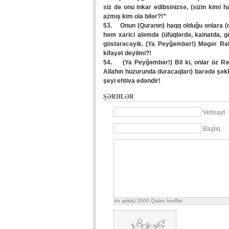
siz də onu inkar edibsinizsə, (sizin kimi 
azmış kim ola bilər?!”
53. Onun (Quranın) haqq olduğu onlara (müş
həm xarici aləmdə (üfüqlərdə, kainatda, gö
göstərəcəyik. (Ya Peyğəmbər!) Məgər Rəbb
kifayət deyilmi?!
54. (Ya Peyğəmbər!) Bil ki, onlar öz Rəb
Allahın hüzurunda duracaqları) barədə şəkk-ş
şeyi ehtiva edəndir!
ŞƏRHLƏR
Vebsayt
Başlıq
ön şəkilçi
2000
Qalan həriflər