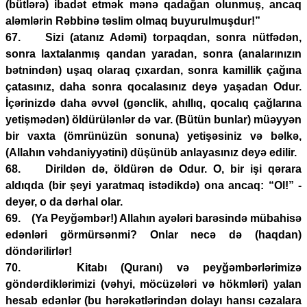
(bütlərə) ibadət etmək mənə qadağan olunmuş, ancaq
aləmlərin Rəbbinə təslim olmaq buyurulmuşdur!”
67. Sizi (atanız Adəmi) torpaqdan, sonra nütfədən,
sonra laxtalanmış qandan yaradan, sonra (analarınızın
bətnindən) uşaq olaraq çıxardan, sonra kamillik çağına
çatasınız, daha sonra qocalasınız deyə yaşadan Odur.
İçərinizdə daha əvvəl (gənclik, ahıllıq, qocalıq çağlarına
yetişmədən) öldürülənlər də var. (Bütün bunlar) müəyyən
bir vaxta (ömrünüzün sonuna) yetişəsiniz və bəlkə,
(Allahın vəhdaniyyətini) düşünüb anlayasınız deyə edilir.
68. Dirildən də, öldürən də Odur. O, bir işi qərara
aldıqda (bir şeyi yaratmaq istədikdə) ona ancaq: “Ol!” -
deyər, o da dərhal olar.
69. (Ya Peyğəmbər!) Allahın ayələri barəsində mübahisə
edənləri görmürsənmi? Onlar necə də (haqdan)
döndərilirlər!
70. Kitabı (Quranı) və peyğəmbərlərimizə
göndərdiklərimizi (vəhyi, möcüzələri və hökmləri) yalan
hesab edənlər (bu hərəkətlərindən dolayı hansı cəzalara