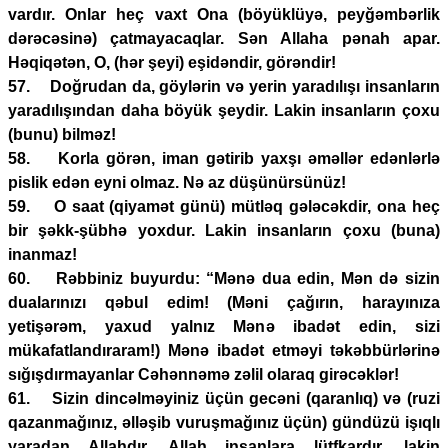
vardır. Onlar heç vaxt Ona (böyüklüyə, peyğəmbərlik
dərəcəsinə) çatmayacaqlar. Sən Allaha pənah apar.
Həqiqətən, O, (hər şeyi) eşidəndir, görəndir!
57. Doğrudan da, göylərin və yerin yaradılışı insanların
yaradılışından daha böyük şeydir. Lakin insanların çoxu
(bunu) bilməz!
58. Korla görən, iman gətirib yaxşı əməllər edənlərlə
pislik edən eyni olmaz. Nə az düşünürsünüz!
59. O saat (qiyamət günü) mütləq gələcəkdir, ona heç
bir şəkk-şübhə yoxdur. Lakin insanların çoxu (buna)
inanmaz!
60. Rəbbiniz buyurdu: “Mənə dua edin, Mən də sizin
dualarınızı qəbul edim! (Məni çağırın, harayınıza
yetişərəm, yaxud yalnız Mənə ibadət edin, sizi
mükafatlandıraram!) Mənə ibadət etməyi təkəbbürlərinə
sığışdırmayanlar Cəhənnəmə zəlil olaraq girəcəklər!
61. Sizin dincəlməyiniz üçün gecəni (qaranlıq) və (ruzi
qazanmağınız, əlləşib vuruşmağınız üçün) gündüzü işıqlı
yaradan Allahdır. Allah insanlara lütfkardır, lakin