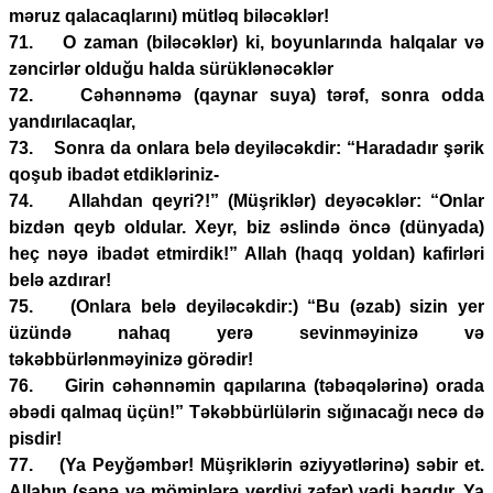
məruz qalacaqlarını) mütləq biləcəklər!
71. O zaman (biləcəklər) ki, boyunlarında halqalar və
zəncirlər olduğu halda sürüklənəcəklər
72. Cəhənnəmə (qaynar suya) tərəf, sonra odda
yandırılacaqlar,
73. Sonra da onlara belə deyiləcəkdir: “Haradadır şərik
qoşub ibadət etdikləriniz-
74. Allahdan qeyri?!” (Müşriklər) deyəcəklər: “Onlar
bizdən qeyb oldular. Xeyr, biz əslində öncə (dünyada)
heç nəyə ibadət etmirdik!” Allah (haqq yoldan) kafirləri
belə azdırar!
75. (Onlara belə deyiləcəkdir:) “Bu (əzab) sizin yer
üzündə nahaq yerə sevinməyinizə və
təkəbbürlənməyinizə görədir!
76. Girin cəhənnəmin qapılarına (təbəqələrinə) orada
əbədi qalmaq üçün!” Təkəbbürlülərin sığınacağı necə də
pisdir!
77. (Ya Peyğəmbər! Müşriklərin əziyyətlərinə) səbir et.
Allahın (sənə və möminlərə verdiyi zəfər) vədi haqdır. Ya