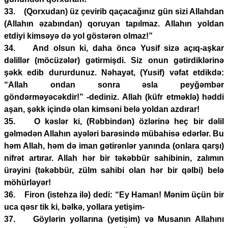
33. (Qorxudan) üz çevirib qaçacağınız gün sizi Allahdan
(Allahın əzabından) qoruyan tapılmaz. Allahın yoldan
etdiyi kimsəyə də yol göstərən olmaz!”
34. And olsun ki, daha öncə Yusif sizə açıq-aşkar
dəlillər (möcüzələr) gətirmişdi. Siz onun gətirdiklərinə
şəkk edib dururdunuz. Nəhayət, (Yusif) vəfat etdikdə:
“Allah ondan sonra əsla peyğəmbər
göndərməyəcəkdir!” -dediniz. Allah (küfr etməklə) həddi
aşan, şəkk içində olan kimsəni belə yoldan azdırar!
35. O kəslər ki, (Rəbbindən) özlərinə heç bir dəlil
gəlmədən Allahın ayələri barəsində mübahisə edərlər. Bu
həm Allah, həm də iman gətirənlər yanında (onlara qarşı)
nifrət artırar. Allah hər bir təkəbbür sahibinin, zalımın
ürəyini (təkəbbür, zülm sahibi olan hər bir qəlbi) belə
möhürləyər!
36. Firon (istehza ilə) dedi: “Ey Haman! Mənim üçün bir
uca qəsr tik ki, bəlkə, yollara yetişim-
37. Göylərin yollarına (yetişim) və Musanın Allahını