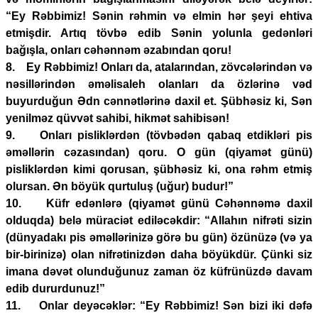
“Ey Rəbbimiz! Sənin rəhmin və elmin hər şeyi ehtiva
etmişdir. Artıq tövbə edib Sənin yolunla gedənləri
bağışla, onları cəhənnəm əzabından qoru!
8. Ey Rəbbimiz! Onları da, atalarından, zövcələrindən və
nəsillərindən əməlisaleh olanları da özlərinə vəd
buyurduğun Ədn cənnətlərinə daxil et. Şübhəsiz ki, Sən
yenilməz qüvvət sahibi, hikmət sahibisən!
9. Onları pisliklərdən (tövbədən qabaq etdikləri pis
əməllərin cəzasından) qoru. O gün (qiyamət günü)
pisliklərdən kimi qorusan, şübhəsiz ki, ona rəhm etmiş
olursan. Ən böyük qurtuluş (uğur) budur!”
10. Küfr edənlərə (qiyamət günü Cəhənnəmə daxil
olduqda) belə müraciət ediləcəkdir: “Allahın nifrəti sizin
(dünyadakı pis əməllərinizə görə bu gün) özünüzə (və ya
bir-birinizə) olan nifrətinizdən daha böyükdür. Çünki siz
imana dəvət olunduğunuz zaman öz küfrünüzdə davam
edib dururdunuz!”
11. Onlar deyəcəklər: “Ey Rəbbimiz! Sən bizi iki dəfə