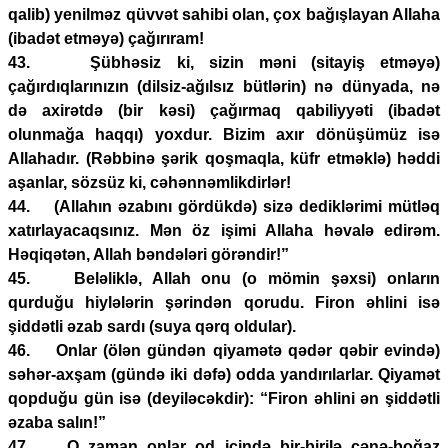
qalib) yenilməz qüvvət sahibi olan, çox bağışlayan Allaha
(ibadət etməyə) çağırıram!
43. Şübhəsiz ki, sizin məni (sitayiş etməyə)
çağırdıqlarınızın (dilsiz-ağılsız bütlərin) nə dünyada, nə
də axirətdə (bir kəsi) çağırmaq qabiliyyəti (ibadət
olunmağa haqqı) yoxdur. Bizim axır dönüşümüz isə
Allahadır. (Rəbbinə şərik qoşmaqla, küfr etməklə) həddi
aşanlar, sözsüz ki, cəhənnəmlikdirlər!
44. (Allahın əzabını gördükdə) sizə dediklərimi mütləq
xatırlayacaqsınız. Mən öz işimi Allaha həvalə edirəm.
Həqiqətən, Allah bəndələri görəndir!”
45. Beləliklə, Allah onu (o mömin şəxsi) onların
qurduğu hiylələrin şərindən qorudu. Firon əhlini isə
şiddətli əzab sardı (suya qərq oldular).
46. Onlar (ölən gündən qiyamətə qədər qəbir evində)
səhər-axşam (gündə iki dəfə) odda yandırılarlar. Qiyamət
qopduğu gün isə (deyiləcəkdir): “Firon əhlini ən şiddətli
əzaba salın!”
47. O zaman onlar od içində bir-birilə çənə-boğaz