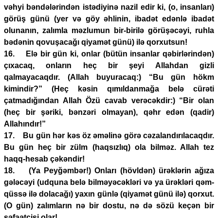
vəhyi bəndələrindən istədiyinə nazil edir ki, (o, insanları)
görüş günü (yer və göy əhlinin, ibadət edənlə ibadət
olunanın, zalımla məzlumun bir-birilə görüşəcəyi, ruhla
bədənin qovuşacağı qiyamət günü) ilə qorxutsun!
16. Elə bir gün ki, onlar (bütün insanlar qəbirlərindən)
çıxacaq, onların heç bir şeyi Allahdan gizli
qalmayacaqdır. (Allah buyuracaq:) “Bu gün hökm
kimindir?” (Heç kəsin qımıldanmağa belə cürəti
çatmadığından Allah Özü cavab verəcəkdir:) “Bir olan
(heç bir şəriki, bənzəri olmayan), qəhr edən (qadir)
Allahındır!”
17. Bu gün hər kəs öz əməlinə görə cəzalandırılacaqdır.
Bu gün heç bir zülm (haqsızlıq) ola bilməz. Allah tez
haqq-hesab çəkəndir!
18. (Ya Peyğəmbər!) Onları (hövldən) ürəklərin ağıza
gələcəyi (udquna belə bilməyəcəkləri və ya ürəkləri qəm-
qüssə ilə dolacağı) yaxın günlə (qiyamət günü ilə) qorxut.
(O gün) zalımların nə bir dostu, nə də sözü keçən bir
şəfaətçisi olar!