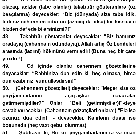
olacaq, acizlər (tabe olanlar) təkəbbür göstərənlərə (öz
başçılarına) deyəcəklər: “Biz (dünyada) sizə tabe idik.
İndi siz cəhənnəm odunun (azacıq da olsa) bir hissəsini
bizdən dəf edə bilərsinizmi?!”
48. Təkəbbür göstərənlər deyəcəklər: “Biz hamımız
oradayıq (cəhənnəm odundayıq). Allah artıq Öz bəndələri
arasında (lazımi) hökmünü vermişdir! (Buna heç bir çarə
yoxdur!)”
49. Od içində olanlar cəhənnəm gözətçilərinə
deyəcəklər: “Rəbbinizə dua edin ki, heç olmasa, bircə
gün əzabımızı yüngülləşdirsin!”
50. (Cəhənnəm gözətçiləri) deyəcəklər: “Məgər sizə öz
peyğəmbərləriniz açıq-aşkar möcüzələr
gətirməmişdilər?” Onlar: “Bəli (gətirmişdilər)!”-deyə
cavab verəcəklər. (Cəhənnəm gözətçiləri onlara:) “Elə isə
özünüz dua edin!” - deyəcəklər. Kafirlərin duası isə
boşunadır (heç vaxt qəbul olunmaz).
51. Şübhəsiz ki, Biz öz peyğəmbərlərimizə və iman