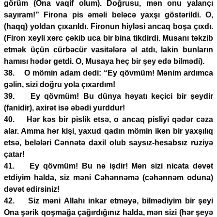
görüm (Ona vaqif olum). Doğrusu, mən onu yalançı
sayıram!” Firona pis əməli beləcə yaxşı göstərildi. O,
(haqq) yoldan çıxarıldı. Fironun hiyləsi ancaq boşa çıxdı.
(Firon xeyli xərc çəkib uca bir bina tikdirdi. Musanı təkzib
etmək üçün cürbəcür vasitələrə əl atdı, lakin bunların
hamısı hədər getdi. O, Musaya heç bir şey edə bilmədi).
38. O mömin adam dedi: “Ey qövmüm! Mənim ardımca
gəlin, sizi doğru yola çıxardım!
39. Ey qövmüm! Bu dünya həyatı keçici bir şeydir
(fanidir), axirət isə əbədi yurddur!
40. Hər kəs bir pislik etsə, o ancaq pisliyi qədər cəza
alar. Amma hər kişi, yaxud qadın mömin ikən bir yaxşılıq
etsə, belələri Cənnətə daxil olub saysız-hesabsız ruziyə
çatar!
41. Ey qövmüm! Bu nə işdir! Mən sizi nicata dəvət
etdiyim halda, siz məni Cəhənnəmə (cəhənnəm oduna)
dəvət edirsiniz!
42. Siz məni Allahı inkar etməyə, bilmədiyim bir şeyi
Ona şərik qoşmağa çağırdığınız halda, mən sizi (hər şeyə