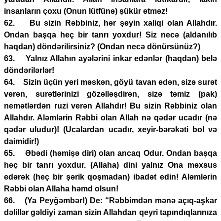
insanların çoxu (Onun lütfünə) şükür etməz!
62. Bu sizin Rəbbiniz, hər şeyin xaliqi olan Allahdır.
Ondan başqa heç bir tanrı yoxdur! Siz necə (aldanılıb
haqdan) döndərilirsiniz? (Ondan necə dönürsünüz?)
63. Yalnız Allahın ayələrini inkar edənlər (haqdan) belə
döndərilərlər!
64. Sizin üçün yeri məskən, göyü tavan edən, sizə surət
verən, surətlərinizi gözəlləşdirən, sizə təmiz (pak)
nemətlərdən ruzi verən Allahdır! Bu sizin Rəbbiniz olan
Allahdır. Aləmlərin Rəbbi olan Allah nə qədər ucadır (nə
qədər uludur)! (Ucalardan ucadır, xeyir-bərəkəti bol və
daimidir!)
65. Əbədi (həmişə diri) olan ancaq Odur. Ondan başqa
heç bir tanrı yoxdur. (Allaha) dini yalnız Ona məxsus
edərək (heç bir şərik qoşmadan) ibadət edin! Aləmlərin
Rəbbi olan Allaha həmd olsun!
66. (Ya Peyğəmbər!) De: “Rəbbimdən mənə açıq-aşkar
dəlillər gəldiyi zaman sizin Allahdan qeyri tapındıqlarınıza