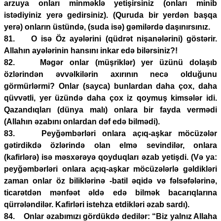
arzuya onları minməklə yetişirsiniz (onları minib
istədiyiniz yerə gedirsiniz). (Quruda bir yerdən başqa
yerə) onların üstündə, (suda isə) gəmilərdə daşınırsınız.
81. O isə Öz ayələrini (qüdrət nişanələrini) göstərir.
Allahın ayələrinin hansını inkar edə bilərsiniz?!
82. Məgər onlar (müşriklər) yer üzünü dolaşıb
özlərindən əvvəlkilərin axırının necə olduğunu
görmürlərmi? Onlar (sayca) bunlardan daha çox, daha
qüvvətli, yer üzündə daha çox iz qoymuş kimsələr idi.
Qazandıqları (dünya malı) onlara bir fayda vermədi
(Allahın əzabını onlardan dəf edə bilmədi).
83. Peyğəmbərləri onlara açıq-aşkar möcüzələr
gətirdikdə özlərində olan elmə sevindilər, onlara
(kafirlərə) isə məsxərəyə qoyduqları əzab yetişdi. (Və ya:
peyğəmbərləri onlara açıq-aşkar möcüzələrlə gəldikləri
zaman onlar öz biliklərinə -batil əqidə və fəlsəfələrinə,
ticarətdən mənfəət əldə edə bilmək bacarıqlarına
qürrələndilər. Kafirləri istehza etdikləri əzab sardı).
84. Onlar əzabımızı gördükdə dedilər: “Biz yalnız Allaha