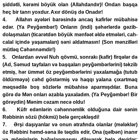
şiddətli, kərəmi böyük olan (Allahdandır)! Ondan başqa
heç bir tanrı yoxdur. Axır dönüş də Onadır!
4. Allahın ayələri barəsində ancaq kafirlər mübahisə
edər. (Ya Peyğəmbər!) Onların (indi) şəhərlərdə gəzib-
dolaşmaları (ticarətdən böyük mənfəət əldə etmələri, cah-
calal içində yaşamaları) səni aldatmasın! (Son mənzilləri
mütləq Cəhənnəmdir!)
5. Onlardan əvvəl Nuh qövmü, sonrakı (kafir) firqələr də
(Ad, Səmud tayfaları və başqaları peyğəmbərlərini) təkzib
etmiş, hər ümmət öz peyğəmbərlərini yaxalamağa (tutub
öldürməyə) cəhd göstərmiş və haqqı yalana çıxartmaq
məqsədilə boş sözlərlə mübahisə aparmışdılar. Buna
görə də Mən onları əzabla yaxaladım. (Ya Peyğəmbər! Bir
görəydin) Mənim cəzam necə oldu!
6. Küfr edənlərin cəhənnəmlik olduğuna dair sənin
Rəbbinin sözü (hökmü) belə gerçəkləşdi!
7. Ərşi daşıyanlar və onun ətrafında olanlar (mələklər)
öz Rəbbini həmd-səna ilə təqdis edir, Ona (qəlbən) inanır
və möminlərin bağışlanmasını diləyərək belə deyirlər: