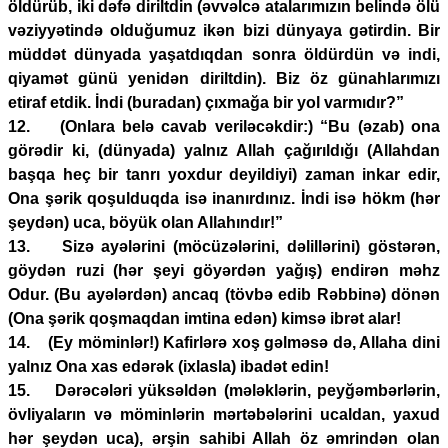
öldürüb, iki dəfə diriltdin (əvvəlcə atalarımızın belində ölü
vəziyyətində olduğumuz ikən bizi dünyaya gətirdin. Bir
müddət dünyada yaşatdıqdan sonra öldürdün və indi,
qiyamət günü yenidən diriltdin). Biz öz günahlarımızı
etiraf etdik. İndi (buradan) çıxmağa bir yol varmıdır?”
12. (Onlara belə cavab veriləcəkdir:) “Bu (əzab) ona
görədir ki, (dünyada) yalnız Allah çağırıldığı (Allahdan
başqa heç bir tanrı yoxdur deyildiyi) zaman inkar edir,
Ona şərik qoşulduqda isə inanırdınız. İndi isə hökm (hər
şeydən) uca, böyük olan Allahındır!”
13. Sizə ayələrini (möcüzələrini, dəlillərini) göstərən,
göydən ruzi (hər şeyi göyərdən yağış) endirən məhz
Odur. (Bu ayələrdən) ancaq (tövbə edib Rəbbinə) dönən
(Ona şərik qoşmaqdan imtina edən) kimsə ibrət alar!
14. (Ey möminlər!) Kafirlərə xoş gəlməsə də, Allaha dini
yalnız Ona xas edərək (ixlasla) ibadət edin!
15. Dərəcələri yüksəldən (mələklərin, peyğəmbərlərin,
övliyaların və möminlərin mərtəbələrini ucaldan, yaxud
hər şeydən uca), ərşin sahibi Allah öz əmrindən olan