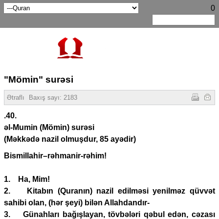
0
"Mömin" surəsi
Ətraflı
Baxış sayı:
2183
.40.
əl-Mumin (Mömin) surəsi
(Məkkədə nazil olmuşdur, 85 ayədir)
Bismillahir–rəhmanir-rəhim!
1. Ha, Mim!
2. Kitabın (Quranın) nazil edilməsi yenilməz qüvvət
sahibi olan, (hər şeyi) bilən Allahdandır-
3. Günahları bağışlayan, tövbələri qəbul edən, cəzası