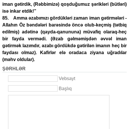
iman gətirdik, (Rəbbimizə) qoşduğumuz şərikləri (bütləri)
isə inkar etdik!”
85. Amma əzabımızı gördükləri zaman iman gətirmələri -
Allahın Öz bəndələri barəsində öncə olub-keçmiş (tətbiq
edilmiş) adətinə (qayda-qanununa) müvafiq olaraq-heç
bir fayda vermədi. (Əzab gəlməmişdən əvvəl iman
gətirmək lazımdır, əzabı gördükdə gətirilən imanın heç bir
faydası olmaz). Kafirlər elə oradaca ziyana uğradılar
(məhv oldular).
ŞƏRHLƏR
Vebsayt
Başlıq