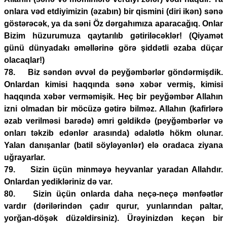
onlara vəd etdiyimizin (əzabın) bir qismini (diri ikən) sənə
göstərəcək, ya da səni Öz dərgahımıza aparacağıq. Onlar
Bizim hüzurumuza qaytarılıb gətiriləcəklər! (Qiyamət
günü dünyadakı əməllərinə görə şiddətli əzaba düçar
olacaqlar!)
78. Biz səndən əvvəl də peyğəmbərlər göndərmişdik.
Onlardan kimisi haqqında sənə xəbər vermiş, kimisi
haqqında xəbər verməmişik. Heç bir peyğəmbər Allahın
izni olmadan bir möcüzə gətirə bilməz. Allahın (kafirlərə
əzab verilməsi barədə) əmri gəldikdə (peyğəmbərlər və
onları təkzib edənlər arasında) ədalətlə hökm olunar.
Yalan danışanlar (batil söyləyənlər) elə oradaca ziyana
uğrayarlar.
79. Sizin üçün minməyə heyvanlar yaradan Allahdır.
Onlardan yedikləriniz də var.
80. Sizin üçün onlarda daha neçə-neçə mənfəətlər
vardır (dərilərindən çadır qurur, yunlarından paltar,
yorğan-döşək düzəldirsiniz). Ürəyinizdən keçən bir