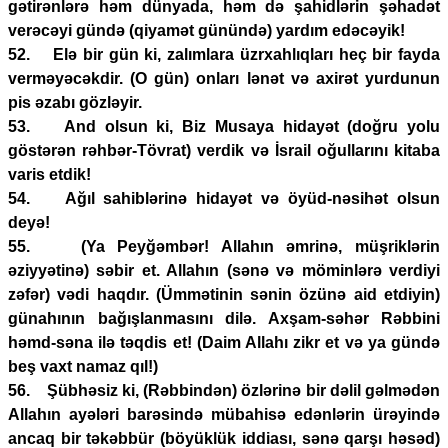
gətirənlərə həm dünyada, həm də şahidlərin şəhadət
verəcəyi gündə (qiyamət günündə) yardım edəcəyik!
52. Elə bir gün ki, zalımlara üzrxahlıqları heç bir fayda
verməyəcəkdir. (O gün) onları lənət və axirət yurdunun
pis əzabı gözləyir.
53. And olsun ki, Biz Musaya hidayət (doğru yolu
göstərən rəhbər-Tövrat) verdik və İsrail oğullarını kitaba
varis etdik!
54. Ağıl sahiblərinə hidayət və öyüd-nəsihət olsun
deyə!
55. (Ya Peyğəmbər! Allahın əmrinə, müşriklərin
əziyyətinə) səbir et. Allahın (sənə və möminlərə verdiyi
zəfər) vədi haqdır. (Ümmətinin sənin özünə aid etdiyin)
günahının bağışlanmasını dilə. Axşam-səhər Rəbbini
həmd-səna ilə təqdis et! (Daim Allahı zikr et və ya gündə
beş vaxt namaz qıl!)
56. Şübhəsiz ki, (Rəbbindən) özlərinə bir dəlil gəlmədən
Allahın ayələri barəsində mübahisə edənlərin ürəyində
ancaq bir təkəbbür (böyüklük iddiası, sənə qarşı həsəd)