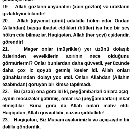
19. Allah gözlərin xəyanətini (xain gözləri) və ürəklərin
gizlətdiyini biləndir!
20. Allah (qiyamət günü) ədalətlə hökm edər. Ondan
(Allahdan) başqa ibadət etdikləri (bütlər) isə heç bir şey
hökm edə bilməzlər. Həqiqətən, Allah (hər şeyi) eşidəndir,
görəndir!
21. Məgər onlar (müşriklər) yer üzünü dolaşıb
özlərindən əvvəlkilərin axırının necə olduğunu
görmürlərmi? Onlar bunlardan daha qüvvətli, yer üzündə
daha çox iz qoyub getmiş kəslər idi. Allah onları
günahlarından dolayı yox etdi. Onları Allahdan (Allahın
əzabından) qoruyan bir kimsə tapılmadı.
22. Bu (əzab) ona görə idi ki, peyğəmbərləri onlara açıq-
aydın möcüzələr gətirmiş, onlar isə (peyğəmbərləri) inkar
etmişdilər. Buna görə də Allah onları məhv etdi.
Həqiqətən, Allah qüvvətlidir, cəzası şiddətlidir!
23. Həqiqətən, Biz Musanı ayələrimizlə və açıq-aydın bir
dəlillə göndərdik.