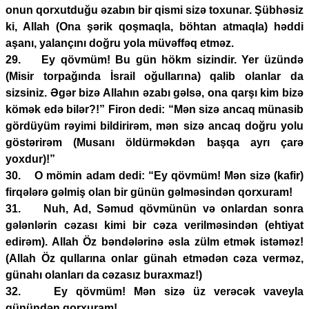
onun qorxutduğu əzabın bir qismi sizə toxunar. Şübhəsiz
ki, Allah (Ona şərik qoşmaqla, böhtan atmaqla) həddi
aşanı, yalançını doğru yola müvəffəq etməz.
29. Ey qövmüm! Bu gün hökm sizindir. Yer üzündə
(Misir torpağında İsrail oğullarına) qalib olanlar da
sizsiniz. Əgər bizə Allahın əzabı gəlsə, ona qarşı kim bizə
kömək edə bilər?!” Firon dedi: “Mən sizə ancaq münasib
gördüyüm rəyimi bildirirəm, mən sizə ancaq doğru yolu
göstərirəm (Musanı öldürməkdən başqa ayrı çarə
yoxdur)!”
30. O mömin adam dedi: “Ey qövmüm! Mən sizə (kafir)
firqələrə gəlmiş olan bir günün gəlməsindən qorxuram!
31. Nuh, Ad, Səmud qövmünün və onlardan sonra
gələnlərin cəzası kimi bir cəza verilməsindən (ehtiyat
edirəm). Allah Öz bəndələrinə əsla zülm etmək istəməz!
(Allah Öz qullarına onlar günah etmədən cəza verməz,
günahı olanları da cəzasız buraxmaz!)
32. Ey qövmüm! Mən sizə üz verəcək vaveyla
günündən qorxuram!