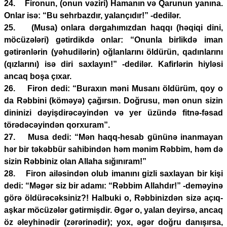
24. Fironun, (onun vəziri) Hamanın və Qarunun yanına.
Onlar isə: “Bu sehrbazdır, yalançıdır!” -dedilər.
25. (Musa) onlara dərgahımızdan haqqı (həqiqi dini,
möcüzələri) gətirdikdə onlar: “Onunla birlikdə iman
gətirənlərin (yəhudilərin) oğlanlarını öldürün, qadınlarını
(qızlarını) isə diri saxlayın!” -dedilər. Kafirlərin hiyləsi
ancaq boşa çıxar.
26. Firon dedi: “Buraxın məni Musanı öldürüm, qoy o
da Rəbbini (köməyə) çağırsın. Doğrusu, mən onun sizin
dininizi dəyişdirəcəyindən və yer üzündə fitnə-fəsad
törədəcəyindən qorxuram”.
27. Musa dedi: “Mən haqq-hesab gününə inanmayan
hər bir təkəbbür sahibindən həm mənim Rəbbim, həm də
sizin Rəbbiniz olan Allaha sığınıram!”
28. Firon ailəsindən olub imanını gizli saxlayan bir kişi
dedi: “Məgər siz bir adamı: “Rəbbim Allahdır!” -deməyinə
görə öldürəcəksiniz?! Halbuki o, Rəbbinizdən sizə açıq-
aşkar möcüzələr gətirmişdir. Əgər o, yalan deyirsə, ancaq
öz əleyhinədir (zərərinədir); yox, əgər doğru danışırsa,