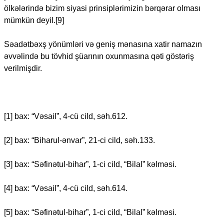
ölkələrində bizim siyasi prinsiplərimizin bərqərar olması
mümkün deyil.[9]
Səadətbəxş yönümləri və geniş mənasına xatir namazın
əvvəlində bu tövhid şüarının oxunmasına qəti göstəriş
verilmişdir.
[1] bax: “Vəsail”, 4-cü cild, səh.612.
[2] bax: “Biharul-ənvar”, 21-ci cild, səh.133.
[3] bax: “Səfinətul-bihar”, 1-ci cild, “Bilal” kəlməsi.
[4] bax: “Vəsail”, 4-cü cild, səh.614.
[5] bax: “Səfinətul-bihar”, 1-ci cild, “Bilal” kəlməsi.