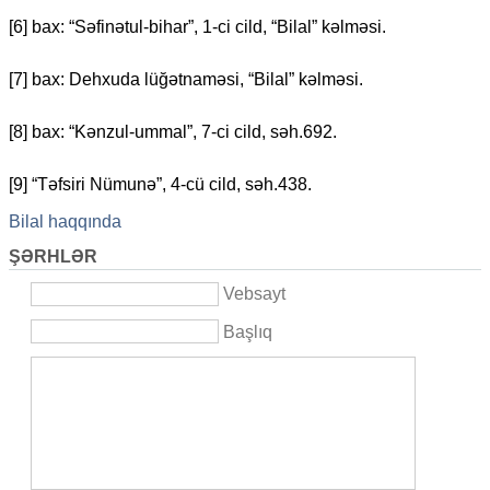
[6] bax: “Səfinətul-bihar”, 1-ci cild, “Bilal” kəlməsi.
[7] bax: Dehxuda lüğətnaməsi, “Bilal” kəlməsi.
[8] bax: “Kənzul-ummal”, 7-ci cild, səh.692.
[9] “Təfsiri Nümunə”, 4-cü cild, səh.438.
Bilal haqqında
ŞƏRHLƏR
Vebsayt
Başlıq