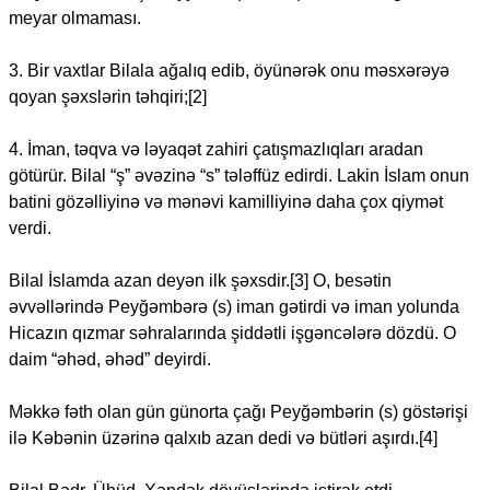
meyar olmaması.
3. Bir vaxtlar Bilala ağalıq edib, öyünərək onu məsxərəyə
qoyan şəxslərin təhqiri;[2]
4. İman, təqva və ləyaqət zahiri çatışmazlıqları aradan
götürür. Bilal “ş” əvəzinə “s” tələffüz edirdi. Lakin İslam onun
batini gözəlliyinə və mənəvi kamilliyinə daha çox qiymət
verdi.
Bilal İslamda azan deyən ilk şəxsdir.[3] O, besətin
əvvəllərində Peyğəmbərə (s) iman gətirdi və iman yolunda
Hicazın qızmar səhralarında şiddətli işgəncələrə dözdü. O
daim “əhəd, əhəd” deyirdi.
Məkkə fəth olan gün günorta çağı Peyğəmbərin (s) göstərişi
ilə Kəbənin üzərinə qalxıb azan dedi və bütləri aşırdı.[4]