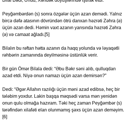
Bilal Bədr, Ühüd, Xəndək döyüşlərində iştirak etdi.
Peyğəmbərdən (s) sonra özgələr üçün azan demədi. Yalnız
bircə dəfə atasının dövründən ötrü darıxan həzrəti Zəhra (ə)
üçün azan dedi. Həmin vaxt azanın yarısında həzrəti Zəhra
(ə) və camaat ağladı.[5]
Bilalın bu rəftarı hətta azanın da haqq yolunda və ləyaqətli
rəhbərin zamanında deyilməsinə üstünlük verir.
Bir gün Ömər Bilala dedi: “Əbu Bəkr səni alıb, qulluqdan
azad etdi. Niyə onun namazı üçün azan demirsən?”
Dedi: “Əgər Allahın razılığı üçün məni azad edibsə, heç bir
tələbim yoxdur. Lakin başqa məqsədi varsa mən yenidən
onun qulu olmağa hazıram. Təki heç zaman Peyğəmbər (s)
tərəfindən xilafəti elan olunmamış şəxs üçün azan deməyim.
[6]