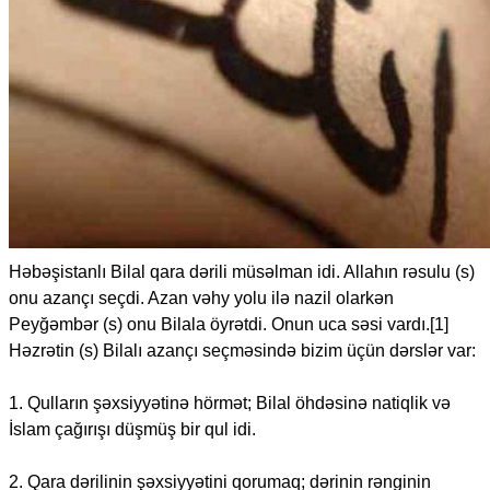
Həbəşistanlı Bilal qara dərili müsəlman idi. Allahın rəsulu (s)
onu azançı seçdi. Azan vəhy yolu ilə nazil olarkən
Peyğəmbər (s) onu Bilala öyrətdi. Onun uca səsi vardı.[1]
Həzrətin (s) Bilalı azançı seçməsində bizim üçün dərslər var:
1. Qulların şəxsiyyətinə hörmət; Bilal öhdəsinə natiqlik və
İslam çağırışı düşmüş bir qul idi.
2. Qara dərilinin şəxsiyyətini qorumaq; dərinin rənginin