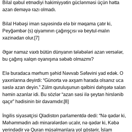
Bilal qəbul etmədiyi hakimiyyətin güclənməsi üçün hətta
azan deməyə razı olmadı.
Bilal Həbəşi iman sayəsində elə bir məqama çatır ki,
Peyğəmbər (s) qiyamının çağırışçısı və beytul-malın
xəzinədarı olur.[7]
Əgər namaz vaxtı bütün dünyanın tələbələri azan versələr,
bu çağırış xalqın oyanışına səbəb olmazmı?
Elə buradaca mərhum şəhid Nəvvab Səfəvini yad edək. O
yaxınlarına deyirdi: “Günorta və axşam harada olsanız uca
səslə azan deyin.” Zülm quruluşunun qəlbini dəhşətə salan
həmin azanlar idi. Bu sözlər “azan səsi ilə şeytan hirslənib
qaçır” hədisinin bir davamıdır.[8]
İngilis siyasətçisi Qladiston parlamentdə dedi: “Nə qədər ki,
Məhəmmədin adı minarələrdən ucalır, nə qədər ki, Kəbə
yerindədir və Quran müsəlmanlara yol göstərir, İslam