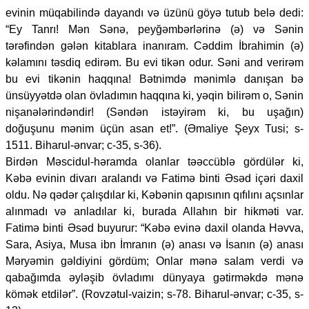
evinin müqabilində dayandı və üzünü göyə tutub belə dedi:
“Ey Tanrı! Mən Sənə, peyğəmbərlərinə (ə) və Sənin
tərəfindən gələn kitablara inanıram. Cəddim İbrahimin (ə)
kəlamını təsdiq edirəm. Bu evi tikən odur. Səni and verirəm
bu evi tikənin haqqına! Bətnimdə mənimlə danışan bə
ünsüyyətdə olan övladımın haqqına ki, yəqin bilirəm o, Sənin
nişanələrindəndir! (Səndən istəyirəm ki, bu uşağın)
doğuşunu mənim üçün asan et!”. (Əmaliye Şeyx Tusi; s-
1511. Biharul-ənvar; c-35, s-36).
Birdən Məscidul-həramda olanlar təəccüblə gördülər ki,
Kəbə evinin divarı aralandı və Fatimə binti Əsəd içəri daxil
oldu. Nə qədər çalışdılar ki, Kəbənin qapısının qıfılını açsınlar
alınmadı və anladılar ki, burada Allahın bir hikməti var.
Fatimə binti Əsəd buyurur: “Kəbə evinə daxil olanda Həvva,
Sara, Asiya, Musa ibn İmranın (ə) anası və İsanın (ə) anası
Məryəmin gəldiyini gördüm; Onlar mənə salam verdi və
qabağımda əyləşib övladımı dünyaya gətirməkdə mənə
kömək etdilər”. (Rovzətul-vaizin; s-78. Biharul-ənvar; c-35, s-