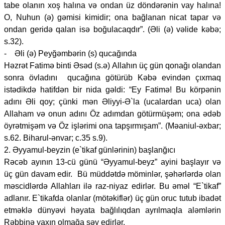
tabe olanın xoş halına və ondan üz döndərənin vay halına!
O, Nuhun (ə) gəmisi kimidir; ona bağlanan nicat tapar və
ondan geridə qalan isə boğulacaqdır”. (Əli (ə) vəlide kəbə;
s.32).
- Əli (ə) Peyğəmbərin (s) qucağında
Həzrət Fatimə binti Əsəd (s.ə) Allahın üç gün qonağı olandan
sonra övladını qucağına götürüb Kəbə evindən çıxmaq
istədikdə hatifdən bir nida gəldi: “Ey Fatimə! Bu körpənin
adını Əli qoy; çünki mən Əliyyi-Ə`la (ucalardan uca) olan
Allaham və onun adını Öz adımdan götürmüşəm; ona ədəb
öyrətmişəm və Öz işlərimi ona tapşırmışam”. (Məaniul-əxbar;
s.62. Biharul-ənvar; c.35 s.9).
2. Əyyamul-beyzin (e`tikaf günlərinin) başlanğıcı
Rəcəb ayının 13-cü günü “Əyyamul-beyz” ayini başlayır və
üç gün davam edir. Bü müddətdə möminlər, şəhərlərdə olan
məscidlərdə Allahları ilə raz-niyaz edirlər. Bu əməl “E`tikaf”
adlanır. E`tikafda olanlar (mötəkiflər) üç gün oruc tutub ibadət
etməklə dünyəvi həyata bağlılıqdan ayrılmaqla aləmlərin
Rəbbinə yaxın olmağa səy edirlər.