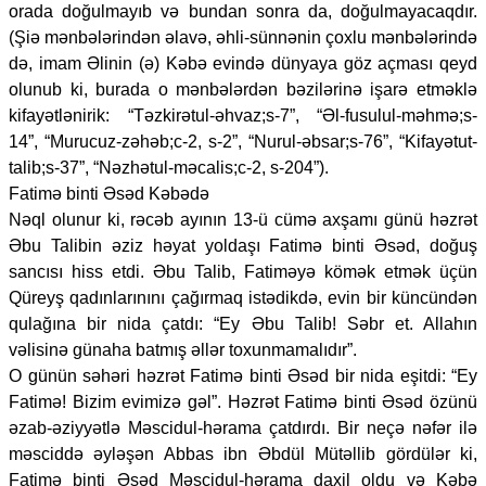
orada doğulmayıb və bundan sonra da, doğulmayacaqdır.
(Şiə mənbələrindən əlavə, əhli-sünnənin çoxlu mənbələrində
də, imam Əlinin (ə) Kəbə evində dünyaya göz açması qeyd
olunub ki, burada o mənbələrdən bəzilərinə işarə etməklə
kifayətlənirik: “Təzkirətul-əhvaz;s-7”, “Əl-fusulul-məhmə;s-
14”, “Murucuz-zəhəb;c-2, s-2”, “Nurul-əbsar;s-76”, “Kifayətut-
talib;s-37”, “Nəzhətul-məcalis;c-2, s-204”).
Fatimə binti Əsəd Kəbədə
Nəql olunur ki, rəcəb ayının 13-ü cümə axşamı günü həzrət
Əbu Talibin əziz həyat yoldaşı Fatimə binti Əsəd, doğuş
sancısı hiss etdi. Əbu Talib, Fatiməyə kömək etmək üçün
Qüreyş qadınlarınını çağırmaq istədikdə, evin bir küncündən
qulağına bir nida çatdı: “Ey Əbu Talib! Səbr et. Allahın
vəlisinə günaha batmış əllər toxunmamalıdır”.
O günün səhəri həzrət Fatimə binti Əsəd bir nida eşitdi: “Ey
Fatimə! Bizim evimizə gəl”. Həzrət Fatimə binti Əsəd özünü
əzab-əziyyətlə Məscidul-hərama çatdırdı. Bir neçə nəfər ilə
məsciddə əyləşən Abbas ibn Əbdül Mütəllib gördülər ki,
Fatimə binti Əsəd Məscidul-hərama daxil oldu və Kəbə