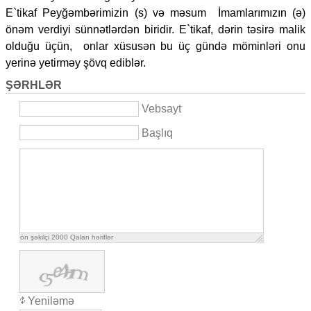
E`tikaf Peyğəmbərimizin (s) və məsum İmamlarımızın (ə)
önəm verdiyi sünnətlərdən biridir. E`tikaf, dərin təsirə malik
olduğu üçün, onlar xüsusən bu üç gündə möminləri onu
yerinə yetirməy şövq ediblər.
ŞƏRHLƏR
Vebsayt
Başlıq
ön şəkilçi
2000
Qalan həriflər
Yeniləmə