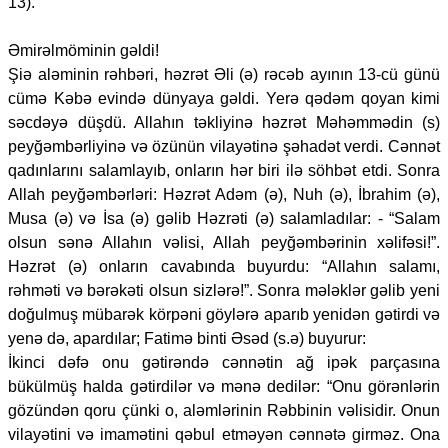
13).
Əmirəlmöminin gəldi!
Şiə aləminin rəhbəri, həzrət Əli (ə) rəcəb ayının 13-cü günü
cümə Kəbə evində dünyaya gəldi. Yerə qədəm qoyan kimi
səcdəyə düşdü. Allahın təkliyinə həzrət Məhəmmədin (s)
peyğəmbərliyinə və özünün vilayətinə şəhadət verdi. Cənnət
qadınlarını salamlayıb, onların hər biri ilə söhbət etdi. Sonra
Allah peyğəmbərləri: Həzrət Adəm (ə), Nuh (ə), İbrahim (ə),
Musa (ə) və İsa (ə) gəlib Həzrəti (ə) salamladılar: - “Salam
olsun sənə Allahın vəlisi, Allah peyğəmbərinin xəlifəsi!”.
Həzrət (ə) onların cavabında buyurdu: “Allahın salamı,
rəhməti və bərəkəti olsun sizlərə!”. Sonra mələklər gəlib yeni
doğulmuş mübarək körpəni göylərə aparıb yenidən gətirdi və
yenə də, apardılar; Fatimə binti Əsəd (s.ə) buyurur:
İkinci dəfə onu gətirəndə cənnətin ağ ipək parçasına
bükülmüş halda gətirdilər və mənə dedilər: “Onu görənlərin
gözündən qoru çünki o, aləmlərinin Rəbbinin vəlisidir. Onun
vilayətini və imamətini qəbul etməyən cənnətə girməz. Ona