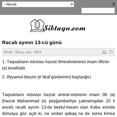
0
Rəcəb ayının 13-cü günü
Ətraflı
Baxış sayı:
6914
1- Təqvalıların mövlası həzrət Əmirəlmöminin imam Əlinin
(ə) təvəllüdü
2. Əyyamul-beyzin (e`tikaf günlərinin) başlanğıcı
Təqvalıların mövlası həzrət əmirəl-möminin imam Əli (ə)
(həzrət Məhəmməd (s) peyğəmbərliyə çatmamışdan 10 il
əvvəl) rəcəb ayının 13-də beytul-həram olan Kəbə evində
dünyaya göz açdı ki, nə ondan qabaq nə də sonra kimsə