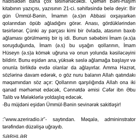
hadisədən daha çox təsirlənəcəkdi. Qəməri Bəni-Haşim
kitabının yazıçısı, yazısının 21-ci. səhifəsində belə deyir: Bir
gün Ümmül-Bənin, İmamın (ə.s)ın Abbasi oxşayarkən
qolarından öpüb ağladığını görər. Anası, gördüklərindən
təsirlənər. Çünki ay parçası kimi bir övlada, atasının baxıb
ağlaması görülməmiş bir iş idi. Bunun səbəbini İmam (ə.s)a
soruşduğunda, İmam (ə.s) bu uşağın qollarının, İmam
Hüseyn (ə.s)a kömək uğruna və onun yolunda kəsiləcəyini
bildirir. Bunu eşidən ana, yüksək səslə ağlamağa başlayır və
onunla birlikdə evdə olanlar da ağlayırlar. Amma Həzrət,
sözlərinə davam edərək, o göz nuru balanın Allah qatındakı
məqamından söz açır: Qollarının qarşılığında Allah ona iki
qanad mərhəmət edəcək, Cənnətdə əmisi Cəfər ibn Əbu
Talib və Mələklərlə yoldaşlıq edəcək.
-Bu müjdəni eşidən Ümmül-Bənin sevinərək sakitləşir!
:"www.azeriradio.ir"- saytından. Məqalə, admininstrator
tərəfindən düzəlişə uğrayıb.
ŞƏRHLƏR