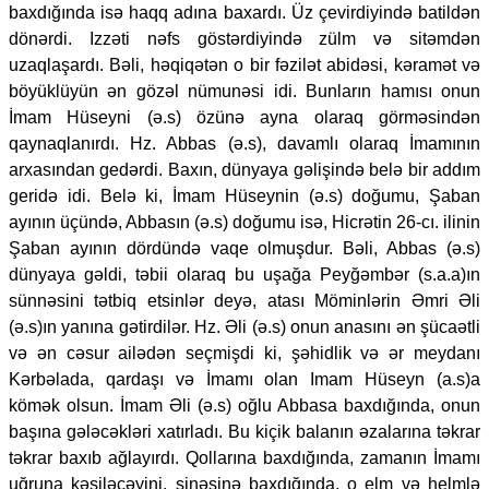
baxdığında isə haqq adına baxardı. Üz çevirdiyində batildən
dönərdi. Izzəti nəfs göstərdiyində zülm və sitəmdən
uzaqlaşardı. Bəli, həqiqətən o bir fəzilət abidəsi, kəramət və
böyüklüyün ən gözəl nümunəsi idi. Bunların hamısı onun
İmam Hüseyni (ə.s) özünə ayna olaraq görməsindən
qaynaqlanırdı. Hz. Abbas (ə.s), davamlı olaraq İmamının
arxasından gedərdi. Baxın, dünyaya gəlişində belə bir addım
geridə idi. Belə ki, İmam Hüseynin (ə.s) doğumu, Şaban
ayının üçündə, Abbasın (ə.s) doğumu isə, Hicrətin 26-cı. ilinin
Şaban ayının dördündə vaqe olmuşdur. Bəli, Abbas (ə.s)
dünyaya gəldi, təbii olaraq bu uşağa Peyğəmbər (s.a.a)ın
sünnəsini tətbiq etsinlər deyə, atası Möminlərin Əmri Əli
(ə.s)ın yanına gətirdilər. Hz. Əli (ə.s) onun anasını ən şücaətli
və ən cəsur ailədən seçmişdi ki, şəhidlik və ər meydanı
Kərbəlada, qardaşı və İmamı olan Imam Hüseyn (a.s)a
kömək olsun. İmam Əli (ə.s) oğlu Abbasa baxdığında, onun
başına gələcəkləri xatırladı. Bu kiçik balanın əzalarına təkrar
təkrar baxıb ağlayırdı. Qollarına baxdığında, zamanın İmamı
uğruna kəsiləcəyini, sinəsinə baxdığında, o elm və helmlə