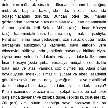
dolu olan mübarək sinəsinə düşmən oxlarının batacağını,
mübarək başına baxdığında da, nizələr üzərində
dolaşdırılacağını görürdü. Bundan ötəri də, İmamın
gözlərindən həsrət və hüzn damlaları tökülür və ağlamasıyla
Allahın ərşini titrədirdi. Beləcə, Abbas (ə.s)ın, İmam Hüseyn
(ə.s)ın hərəmindəki susuz balalara su gətirmək məqsədiylə,
Fərat sahillərinə necə gedəcəyini, özü susuz olduğu halda,
qardaşının susuzluğunu xatırlayıb, suyu əlindən yerə
tökəcəyini, birlik yolunda şəhidlərin sərvəriylə birlikdə çiyin-
çiyinə onun yolunda fədakarlıq edəcəyini, ixlasla öz canını
İmam Hüseyn (ə.s)a qurban verəcəyini müşahidə edirdi. Bu
bala, ana və atası yanında çox qiymətli idi. Atası onun
böyüdüyünü, mələkuti simasını, şücaət və əbədi səadətini
gördükcə sevinir amma qarşılaşacağı müsibət və çətinlikləri
də xatırladıqca hüzn dəryasına dalırdı. Necə kədərlənməsin?
Kimin içərisində birazca insani şəfqət varsa, bu səhnələr
qarşısında qaylanar və iztiraba düşər.Təbiidir ki, xüsusilə Hz.
Əli (ə.s) kimi bütün insanlığa sevgi bəsləyən biri bu