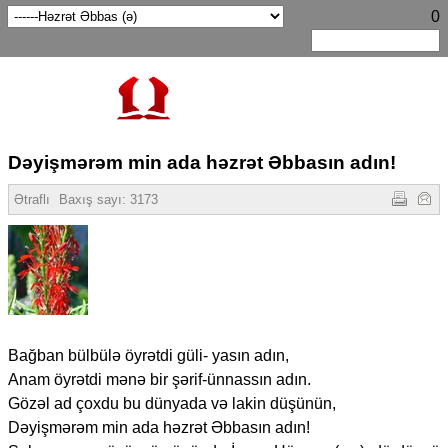
0
Dəyişmərəm min ada həzrət Əbbasın adın!
Ətraflı
Baxış sayı:
3173
Bağban bülbülə öyrətdi güli- yasın adın,
Anam öyrətdi mənə bir şərif-ünnassın adın.
Gözəl ad çoxdu bu dünyada və lakin düşünün,
Dəyişmərəm min ada həzrət Əbbasın adın!