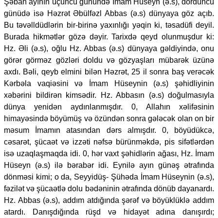
Şəban ayının üçüncü günündə İmam Hüseyn (ə.s), dördüncü
günüdə isə Həzrət Əbülfəzl Abbas (ə.s) dünyaya göz açıb.
Bu təvəlldüdlərin bir-birinə yaxınlığı yəqin ki, təsadüfi deyil.
Burada hikmətlər gözə dəyir. Tarixdə qeyd olunmuşdur ki:
Hz. Əli (ə.s), oğlu Hz. Abbas (ə.s) dünyaya gəldiyində, onu
görər görməz gözləri doldu və gözyaşları mübarək üzünə
axdı. Bəli, qeyb elmini bilən Həzrət, 25 il sonra baş verəcək
Kərbəla vaqiəsini və İmam Hüseynin (ə.s) şəhidliyinin
xəbərini bildirən kimsədir. Hz. Abbasın (ə.s) doğulmasıyla
dünya yenidən aydınlanmışdır. 0, Allahın xəlifəsinin
himayəsində böyümüş və özündən sonra gələcək olan on bir
məsum İmamın atasından dərs almışdır. 0, böyüdükcə,
cəsarət, şücaət və izzəti nəfsə bürünməkdə, pis sifətlərdən
isə uzaqlaşmaqda idi. 0, hər vaxt şəhidlərin ağası, Hz. İmam
Hüseyn (ə.s) ilə bərabər idi. Eynilə ayın günəş ətrafında
dönməsi kimi; o da, Seyyidüş- Şühəda İmam Hüseynin (ə.s),
fəzilət və şücaətlə dolu bədəninin ətrafında dönüb dayanardı.
Hz. Abbas (ə.s), addım atdığında şərəf və böyüklüklə addım
atardı. Danışdığında rüşd və hidayət adına danışırdı;