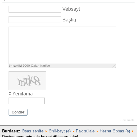
Vebsayt
Başlıq
ön şəkilçi
2000
Qalan həriflər
Yeniləmə
Göndər
JComments
Burdasız:
Əsas səhİfə
Əhlİ-beyt (ə)
Pak sülalə
Həzrət Əbbas (ə)
Dəyişmərəm min ada həzrət Əbbasın adın!