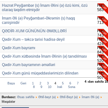
Həzrət Peyğəmbər (s) İmam Əlini (ə) özü kimi, özü
Hits:
olaraq təqdim etmişdir
583
İmam Əli (ə) Peyğəmbəri-Əkrəmin (s) haqq
Hits:
canişinidir
713
QƏDİR-XUM GÜNÜNÜN ƏMƏLLƏRİ
Hits:
743
Qədir-Xum – təkcə tarixi hadisə deyil
Hits:
424
Qədir-Xum bayramı
Hits:
843
Qədir-Xum xütbəsində İmam Əlinin (ə) tanıdılması
Hits:
520
Qədir-Xum bayramının əməlləri
Hits:
988
Qədir-Xum günü müqəddəslərimizin dilindən
Hits:
507
4 -dən səhifə 10
Başa
Geri
1
2
3
4
5
6
7
8
9
10
İrəli
Sona
Burdasız:
Əsas səhİfə
Əhlİ-beyt (ə)
Əhlİ-Beyt (ə)
İmam Əli (ə)
Məqalələr