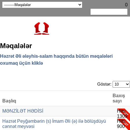
0
Məqalələr
Həzrət Əli ələyhis-salam haqqında bütün məqalələri
oxumaq üçün kliklə
Göstər:
Baxış
Başlıq
sayı
MƏNZİLƏT HƏDİSİ
Hits:
1309
Həzrət Peyğəmbərin (s) İmam Əli (ə) ilə bölüşdüyü
Hits:
cənnət meyvəsi
900