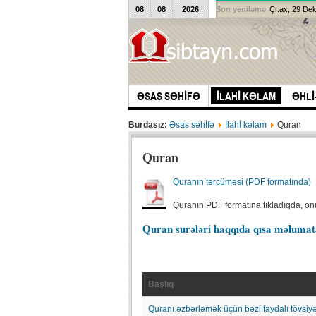
08
08
2026
Son yeniləmə
Çr.ax, 29 De
ƏSAS SƏHİFƏ
İLAHİ KƏLAM
ƏHLİ
Burdasız:
Əsas səhİfə
İlahİ kəlam
Quran
Quran
Quranın tərcüməsi (PDF formatında)
Quranın PDF formatına tıkladıqda, onu
Quran surələri haqqıda qısa məlumat
Başlıq
Quranı əzbərləmək üçün bəzi faydalı tövsiyə