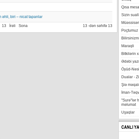
Qısa mesa
Sizin suall
əhli, biri – nicat tapanlar
Müəssisə
13
İrəli
Sona
13 -dən səhifə 13
Poçtumuz
Bilirsinizm
Maraqli
Bitkilərin 
Ədəbi yazı
Öyüd-Nəsi
Dualar - Zi
Şiə məqalə
İman-Təq
"Surə"lər 
məlumat
Uşaqlar
CANLI Y