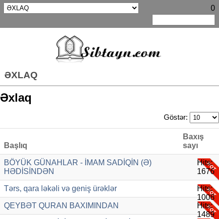
0
ƏXLAQ
Əxlaq
Göstər:
Baxış
Başlıq
sayı
BÖYÜK GÜNAHLAR - İMAM SADİQİN (Ə)
Hits:
HƏDİSİNDƏN
1676
Tərs, qara ləkəli və geniş ürəklər
Hits:
1008
QEYBƏT QURAN BAXIMINDAN
Hits:
1489