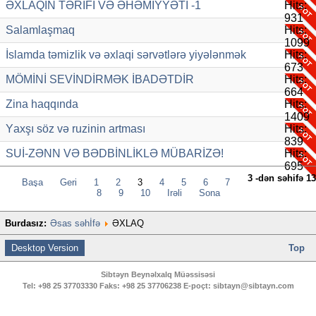
ƏXLAQIN TƏRİFİ VƏ ƏHƏMİYYƏTİ -1
Hits:
931
Salamlaşmaq
Hits:
1099
İslamda təmizlik və əxlaqi sərvətlərə yiyələnmək
Hits:
673
MÖMİNİ SEVİNDİRMƏK İBADƏTDİR
Hits:
664
Zina haqqında
Hits:
1409
Yахşı söz vә ruzinin аrtmаsı
Hits:
839
SUİ-ZƏNN VƏ BƏDBİNLİKLƏ MÜBARİZƏ!
Hits:
695
3 -dən səhifə 13
Başa
Geri
1
2
3
4
5
6
7
8
9
10
İrəli
Sona
Burdasız:
Əsas səhİfə
ƏXLAQ
Desktop Version
Top
Sibtəyn Beynəlxalq Müəssisəsi
Tel:
+98 25 37703330
Faks:
+98 25 37706238
E-poçt:
sibtayn@sibtayn.com